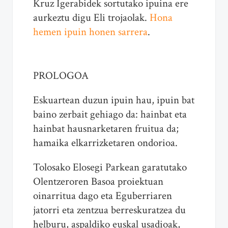
Kruz Igerabidek sortutako ipuina ere
aurkeztu digu Eli trojaolak.
Hona
hemen ipuin honen sarrera
.
PROLOGOA
Eskuartean duzun ipuin hau, ipuin bat
baino zerbait gehiago da: hainbat eta
hainbat hausnarketaren fruitua da;
hamaika elkarrizketaren ondorioa.
Tolosako Elosegi Parkean garatutako
Olentzeroren Basoa proiektuan
oinarritua dago eta Eguberriaren
jatorri eta zentzua berreskuratzea du
helburu, aspaldiko euskal usadioak,