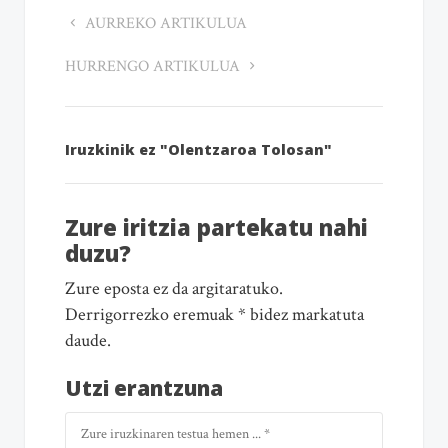
AURREKO ARTIKULUA
HURRENGO ARTIKULUA
Iruzkinik ez "Olentzaroa Tolosan"
Zure iritzia partekatu nahi
duzu?
Zure eposta ez da argitaratuko.
Derrigorrezko eremuak * bidez markatuta
daude.
Utzi erantzuna