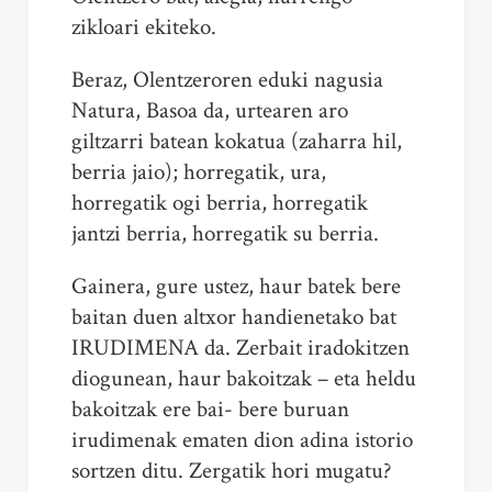
zikloari ekiteko.
Beraz, Olentzeroren eduki nagusia
Natura, Basoa da, urtearen aro
giltzarri batean kokatua (zaharra hil,
berria jaio); horregatik, ura,
horregatik ogi berria, horregatik
jantzi berria, horregatik su berria.
Gainera, gure ustez, haur batek bere
baitan duen altxor handienetako bat
IRUDIMENA da. Zerbait iradokitzen
diogunean, haur bakoitzak – eta heldu
bakoitzak ere bai- bere buruan
irudimenak ematen dion adina istorio
sortzen ditu. Zergatik hori mugatu?