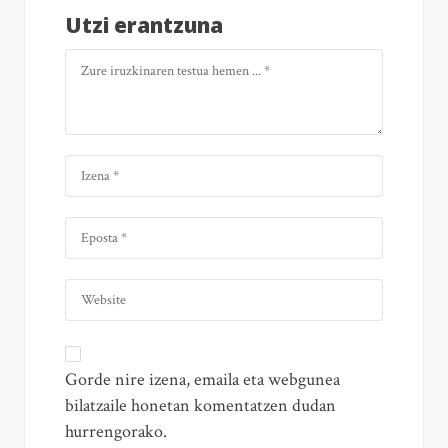
Utzi erantzuna
Gorde nire izena, emaila eta webgunea
bilatzaile honetan komentatzen dudan
hurrengorako.