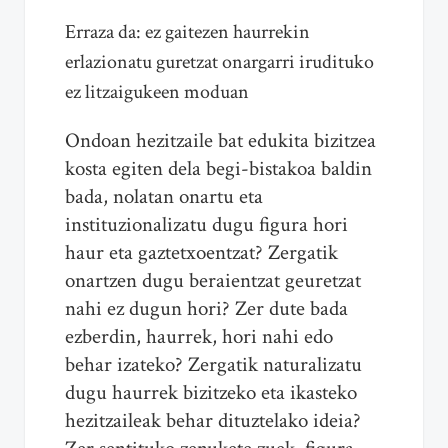
Erraza da: ez gaitezen haurrekin
erlazionatu guretzat onargarri irudituko
ez litzaigukeen moduan
Ondoan hezitzaile bat edukita bizitzea
kosta egiten dela begi-bistakoa baldin
bada, nolatan onartu eta
instituzionalizatu dugu figura hori
haur eta gaztetxoentzat? Zergatik
onartzen dugu beraientzat geuretzat
nahi ez dugun hori? Zer dute bada
ezberdin, haurrek, hori nahi edo
behar izateko? Zergatik naturalizatu
dugu haurrek bizitzeko eta ikasteko
hezitzaileak behar dituztelako ideia?