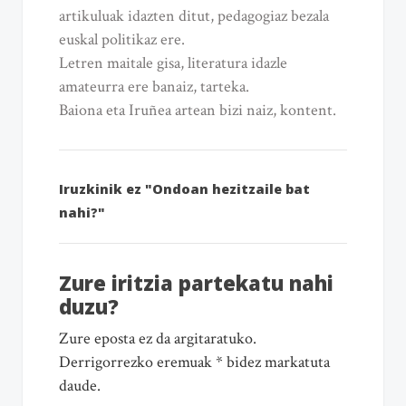
artikuluak idazten ditut, pedagogiaz bezala
euskal politikaz ere.
Letren maitale gisa, literatura idazle
amateurra ere banaiz, tarteka.
Baiona eta Iruñea artean bizi naiz, kontent.
Iruzkinik ez "Ondoan hezitzaile bat
nahi?"
Zure iritzia partekatu nahi
duzu?
Zure eposta ez da argitaratuko.
Derrigorrezko eremuak * bidez markatuta
daude.