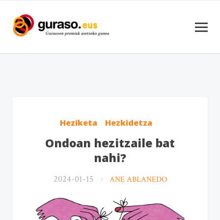
Heziketa
Hezkidetza
Ondoan hezitzaile bat
nahi?
2024-01-15
ANE ABLANEDO