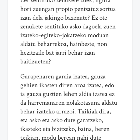
Zer sentituko zenukete zuek, figura
hori zuengan propio pentsatuz sortua
izan dela jakingo bazenute? Ez ote
zenukete sentituko asko dagoela zuen
izateko-egiteko-jokatzeko moduan
aldatu beharrekoa, hainbeste, non
hezitzaile bat jarri behar izan
baitizueten?
Garapenaren garaia izatea, gauza
gehien ikasten diren aroa izatea, edo
ia gauza guztien lehen aldia izatea ez
da harremanaren nolakotasuna aldatu
behar izateko arrazoi. Txikiak dira,
eta asko eta asko dute garatzeko,
ikasteko eta bizitzeko, baina, beren
txikian, modu berean nahi dute