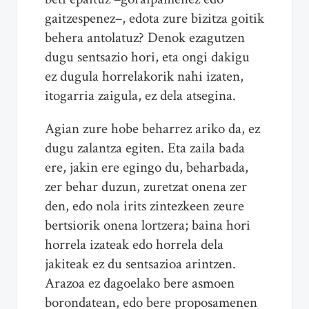
gaitzespenez–, edota zure bizitza goitik
behera antolatuz? Denok ezagutzen
dugu sentsazio hori, eta ongi dakigu
ez dugula horrelakorik nahi izaten,
itogarria zaigula, ez dela atsegina.
Agian zure hobe beharrez ariko da, ez
dugu zalantza egiten. Eta zaila bada
ere, jakin ere egingo du, beharbada,
zer behar duzun, zuretzat onena zer
den, edo nola irits zintezkeen zeure
bertsiorik onena lortzera; baina hori
horrela izateak edo horrela dela
jakiteak ez du sentsazioa arintzen.
Arazoa ez dagoelako bere asmoen
borondatean, edo bere proposamenen