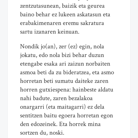
zentzutasunean, baizik eta geurea
baino behar ez lukeen askatasun eta
erabakimenaren eremu sakratura
sartu izanaren keinuan.
Nondik jo(an), zer (ez) egin, nola
jokatu, edo nola bizi behar duzun
etengabe esaka ari zaizun norbaiten
asmoa beti da zu bideratzea, eta asmo
horretan beti sumatu daiteke zaren
horren gutxiespena: hainbeste aldatu
nahi badute, zaren bezalakoa
onargarri (eta maitagarri) ez dela
sentitzen baitu egoera horretan egon
den edozeinek. Eta horrek mina
sortzen du, noski.