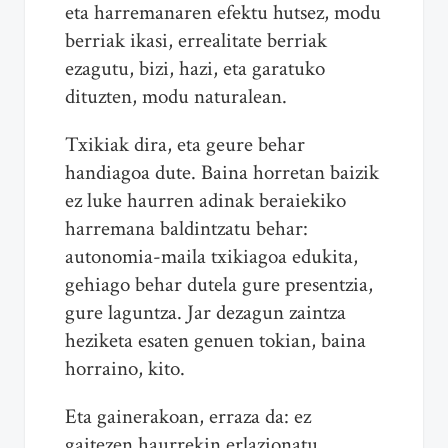
eta harremanaren efektu hutsez, modu
berriak ikasi, errealitate berriak
ezagutu, bizi, hazi, eta garatuko
dituzten, modu naturalean.
Txikiak dira, eta geure behar
handiagoa dute. Baina horretan baizik
ez luke haurren adinak beraiekiko
harremana baldintzatu behar:
autonomia-maila txikiagoa edukita,
gehiago behar dutela gure presentzia,
gure laguntza. Jar dezagun zaintza
heziketa esaten genuen tokian, baina
horraino, kito.
Eta gainerakoan, erraza da: ez
gaitezen haurrekin erlazionatu