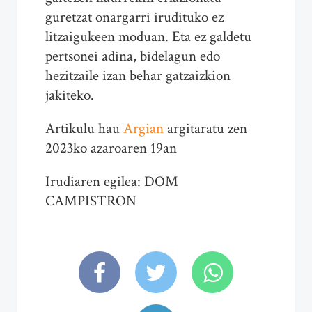
guretzat onargarri irudituko ez
litzaigukeen moduan. Eta ez galdetu
pertsonei adina, bidelagun edo
hezitzaile izan behar gatzaizkion
jakiteko.
Artikulu hau
Argian
argitaratu zen
2023ko azaroaren 19an
Irudiaren egilea: DOM
CAMPISTRON