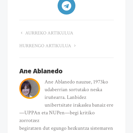
AURREKO ARTIKULUA
HURRENGO ARTIKULUA
Ane Ablanedo
Ane Ablanedo nauzue, 1973ko
udaberrian sortutako neska
iruñearra. Lanbidez
unibertsitate irakaslea banaiz ere
—UPPAn eta NUPen—begi kritiko
zorrotzez
begiratzen dut egungo hezkuntza sistemaren