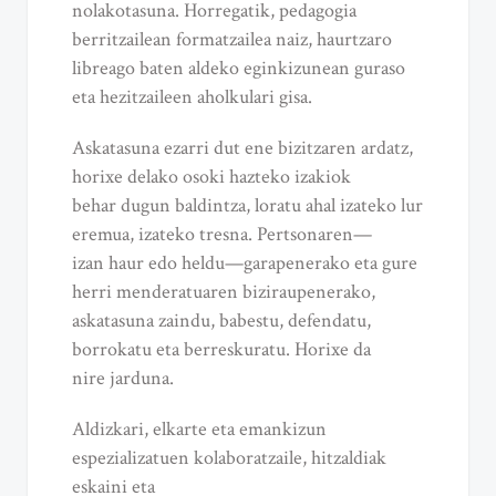
nolakotasuna. Horregatik, pedagogia
berritzailean formatzailea naiz, haurtzaro
libreago baten aldeko eginkizunean guraso
eta hezitzaileen aholkulari gisa.
Askatasuna ezarri dut ene bizitzaren ardatz,
horixe delako osoki hazteko izakiok
behar dugun baldintza, loratu ahal izateko lur
eremua, izateko tresna. Pertsonaren—
izan haur edo heldu—garapenerako eta gure
herri menderatuaren biziraupenerako,
askatasuna zaindu, babestu, defendatu,
borrokatu eta berreskuratu. Horixe da
nire jarduna.
Aldizkari, elkarte eta emankizun
espezializatuen kolaboratzaile, hitzaldiak
eskaini eta