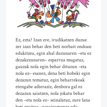
Ez, ezta? Izan ere, irudikatzen duzue
zer izan behar den beti norbait ondoan
edukitzea, egin ahal duzunaren –eta ez
dezakezunaren– esparrua mugatuz,
gauzak nola egin behar dituzun –eta
nola ez– esanez, dena beti hobeki egin
dezazun tematuz, egin beharrekoak
etengabe adieraziz, denbora gal ez
dezazun saiatzen, nola jokatu behar
den –eta nola ez– seinalatuz, zure lana
beti epaituz –goraipamenez edo