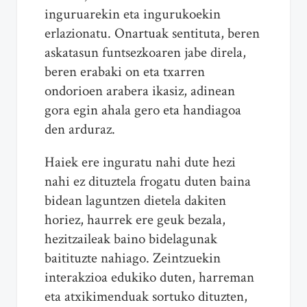
inguruarekin eta ingurukoekin
erlazionatu. Onartuak sentituta, beren
askatasun funtsezkoaren jabe direla,
beren erabaki on eta txarren
ondorioen arabera ikasiz, adinean
gora egin ahala gero eta handiagoa
den arduraz.
Haiek ere inguratu nahi dute hezi
nahi ez dituztela frogatu duten baina
bidean laguntzen dietela dakiten
horiez, haurrek ere geuk bezala,
hezitzaileak baino bidelagunak
baitituzte nahiago. Zeintzuekin
interakzioa edukiko duten, harreman
eta atxikimenduak sortuko dituzten,