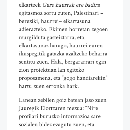
elkarteek
Gure haurrak ere badira
egitasmoa sortu zuten, Palestinari –
bereziki, haurrei– elkartasuna
adierazteko. Ekimen horretan zegoen
murgilduta gasteiztarra, eta,
elkartasunaz harago, haurrei euren
ikuspegitik gatazka azaltzeko beharra
sentitu zuen. Hala, bergararrari egin
zion proiektuan lan egiteko
proposamena, eta “gogo handiarekin”
hartu zuen erronka hark.
Lanean zebilen goiz batean jaso zuen
Jauregik Elortzaren mezua: “Nire
profilari buruzko informazioa sare
sozialen bidez ezagutu zuen, eta