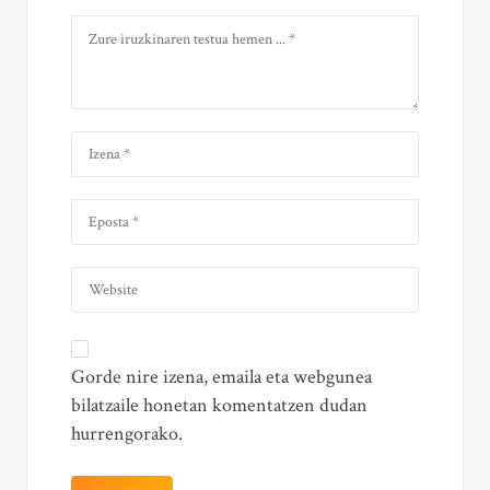
Gorde nire izena, emaila eta webgunea
bilatzaile honetan komentatzen dudan
hurrengorako.