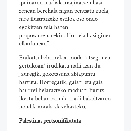
ipuinaren irudiak imajinatzen hasi
zenean berehala nigan pentsatu zuela,
nire ilustratzeko estiloa oso ondo
egokitzen zela haren
proposamenarekin. Horrela hasi ginen
elkarlanean”.
Erakutsi beharrekoa modu “atsegin eta
gertukoan” irudikatu nahi izan du
Jauregik, goxotasuna abiapuntu
hartuta. Horregatik, gaiari eta gaia
haurrei helarazteko moduari buruz
ikertu behar izan du irudi bakoitzaren
nondik norakoak zehazteko.
Palestina, pertsonifikatuta