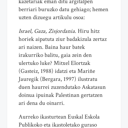
kazetariak eman ditu argitalpen
berriari buruzko datu gehiago; hemen
uzten dizuegu artikulu osoa:
Israel, Gaza, Zisjordania
. Hiru hitz
horiek aipatuta ziur badakizula zertaz
ari naizen. Baina haur batek
irakurriko balitu, gaia zein den
ulertuko luke? Mitxel Elortzak
(Gasteiz, 1988) idatzi eta Mariñe
Jauregik (Bergara, 1997) ilustratu
duen haurrei zuzendutako Askatasun
doinua ipuinak Palestinan gertatzen
ari dena du oinarri.
Aurreko ikasturtean Euskal Eskola
Publikoko eta ikastoletako guraso