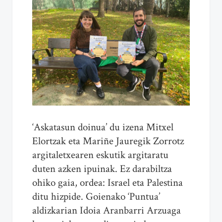
‘Askatasun doinua’ du izena Mitxel
Elortzak eta Mariñe Jauregik Zorrotz
argitaletxearen eskutik argitaratu
duten azken ipuinak. Ez darabiltza
ohiko gaia, ordea: Israel eta Palestina
ditu hizpide. Goienako ‘Puntua’
aldizkarian Idoia Aranbarri Arzuaga