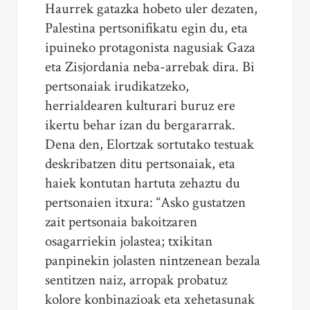
Haurrek gatazka hobeto uler dezaten,
Palestina pertsonifikatu egin du, eta
ipuineko protagonista nagusiak Gaza
eta Zisjordania neba-arrebak dira. Bi
pertsonaiak irudikatzeko,
herrialdearen kulturari buruz ere
ikertu behar izan du bergararrak.
Dena den, Elortzak sortutako testuak
deskribatzen ditu pertsonaiak, eta
haiek kontutan hartuta zehaztu du
pertsonaien itxura: “Asko gustatzen
zait pertsonaia bakoitzaren
osagarriekin jolastea; txikitan
panpinekin jolasten nintzenean bezala
sentitzen naiz, arropak probatuz
kolore konbinazioak eta xehetasunak