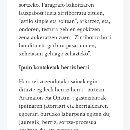
sortzeko. Paragrafo bakoitzaren
lauzpabost ideia zirriborratu zituen,
“estilo sinple eta soltean”, arkatzez, eta,
ondoren, testura gehien egokitzen
zena aukeratzen zuen: “Zirriborro hori
handitu eta garbira pasatu nuen,
xehetasun gehiago zehazteko”.
Ipuin kontaketak herriz herri
Haurrei zuzendutako saioak egin
dituzte egileek herriz herri –tartean,
Aramaion eta Oñatin–: gasteiztarrak
ipuinaren jatorriari eta herrialdearen
egoerari buruzko laburpena egiten du;
Jauregik, berriz, sortze-prozesua