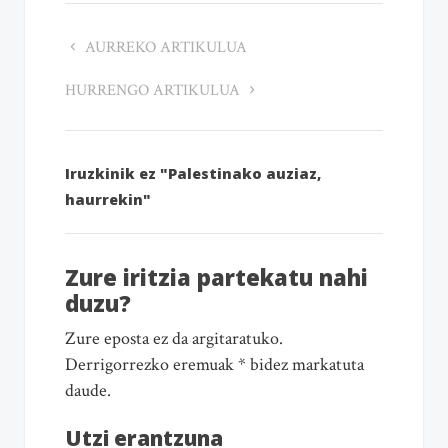
AURREKO ARTIKULUA
HURRENGO ARTIKULUA
Iruzkinik ez "Palestinako auziaz,
haurrekin"
Zure iritzia partekatu nahi
duzu?
Zure eposta ez da argitaratuko.
Derrigorrezko eremuak * bidez markatuta
daude.
Utzi erantzuna