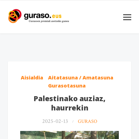
Aisialdia
Aitatasuna / Amatasuna
Gurasotasuna
Palestinako auziaz,
haurrekin
2025-02-13
GURASO