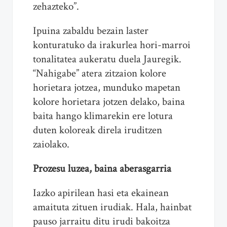
zehazteko”.
Ipuina zabaldu bezain laster
konturatuko da irakurlea hori-marroi
tonalitatea aukeratu duela Jauregik.
“Nahigabe” atera zitzaion kolore
horietara jotzea, munduko mapetan
kolore horietara jotzen delako, baina
baita hango klimarekin ere lotura
duten koloreak direla iruditzen
zaiolako.
Prozesu luzea, baina aberasgarria
Iazko apirilean hasi eta ekainean
amaituta zituen irudiak. Hala, hainbat
pauso jarraitu ditu irudi bakoitza