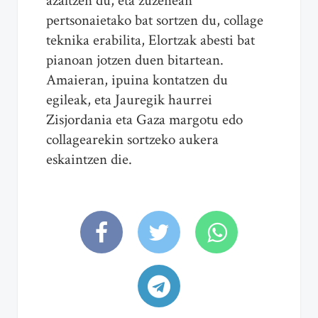
azaltzen du, eta zuzenean
pertsonaietako bat sortzen du, collage
teknika erabilita, Elortzak abesti bat
pianoan jotzen duen bitartean.
Amaieran, ipuina kontatzen du
egileak, eta Jauregik haurrei
Zisjordania eta Gaza margotu edo
collagearekin sortzeko aukera
eskaintzen die.