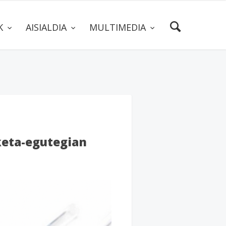
AK
AISIALDIA
MULTIMEDIA
keta-egutegian