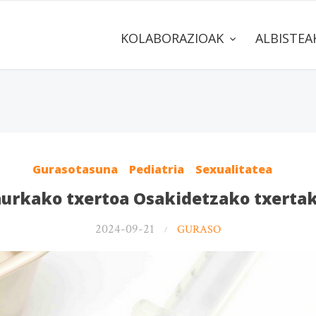
KOLABORAZIOAK
ALBISTE
Gurasotasuna
Pediatria
Sexualitatea
urkako txertoa Osakidetzako txerta
2024-09-21
GURASO