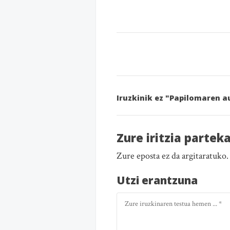
Iruzkinik ez "Papilomaren 
Zure iritzia partek
Zure eposta ez da argitaratuko
Utzi erantzuna