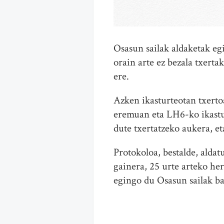
Osasun sailak aldaketak eg
orain arte ez bezala txert
ere.
Azken ikasturteotan txertoa
eremuan eta LH6-ko ikastur
dute txertatzeko aukera, e
Protokoloa, bestalde, alda
gainera, 25 urte arteko he
egingo du Osasun sailak ba