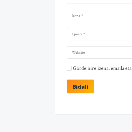
Gorde nire izena, emaila e