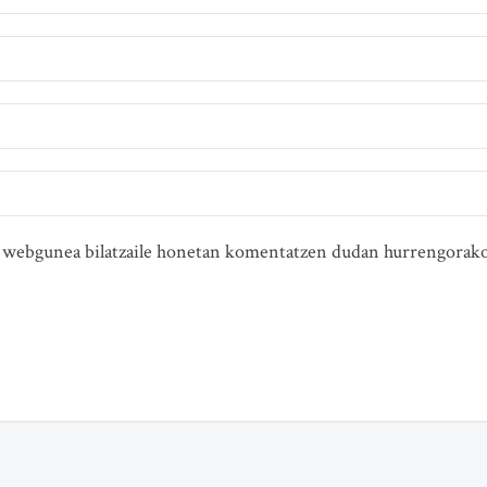
ta webgunea bilatzaile honetan komentatzen dudan hurrengorako