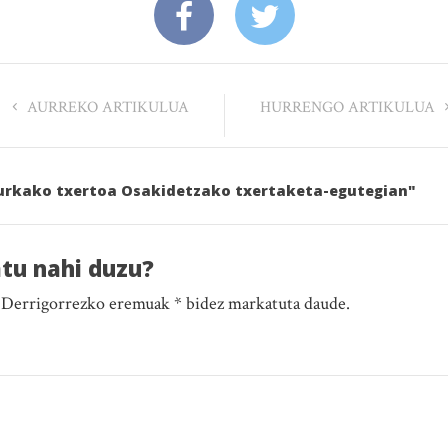
AURREKO ARTIKULUA
HURRENGO ARTIKULUA
aurkako txertoa Osakidetzako txertaketa-egutegian"
atu nahi duzu?
. Derrigorrezko eremuak * bidez markatuta daude.