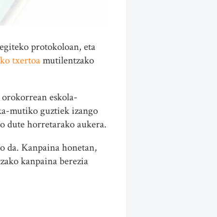
egiteko protokoloan, eta
ko txertoa
mutilentzako
; orokorrean eskola-
ka-mutiko guztiek izango
go dute horretarako aukera.
go da. Kanpaina honetan,
tzako kanpaina berezia