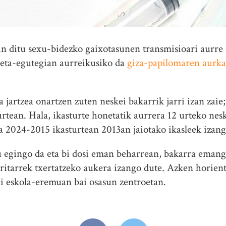
in ditu sexu-bidezko gaixotasunen transmisioari aurre 
aketa-egutegian aurreikusiko da
giza-papilomaren aurka
 jartzea onartzen zuten neskei bakarrik jarri izan zaie
tean. Hala, ikasturte honetatik aurrera 12 urteko nes
ta 2024-2015 ikasturtean 2013an jaiotako ikasleek izan
tu egingo da eta bi dosi eman beharrean, bakarra eman
rritarrek txertatzeko aukera izango dute. Azken horien
i eskola-eremuan bai osasun zentroetan.