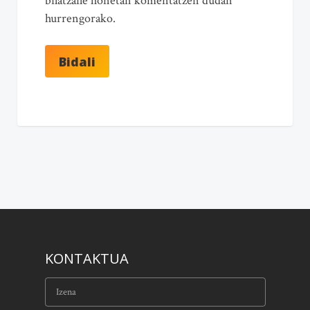
bilatzaile honetan komentatzen dudan
hurrengorako.
KONTAKTUA