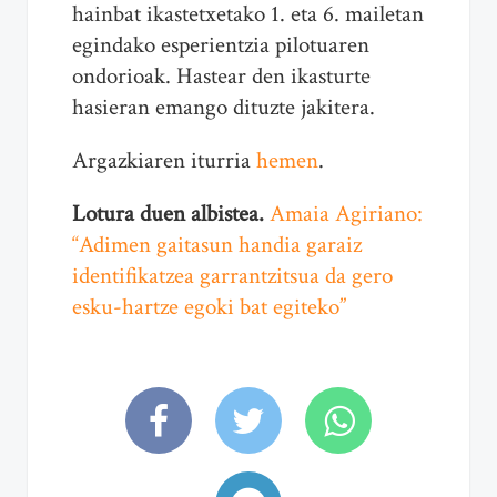
hainbat ikastetxetako 1. eta 6. mailetan
egindako esperientzia pilotuaren
ondorioak. Hastear den ikasturte
hasieran emango dituzte jakitera.
Argazkiaren iturria
hemen
.
Lotura duen albistea.
Amaia Agiriano:
“Adimen gaitasun handia garaiz
identifikatzea garrantzitsua da gero
esku-hartze egoki bat egiteko”