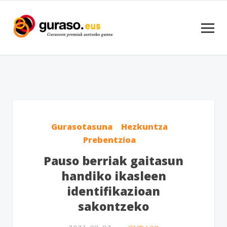
Gurasotasuna
Hezkuntza
Prebentzioa
Pauso berriak gaitasun
handiko ikasleen
identifikazioan
sakontzeko