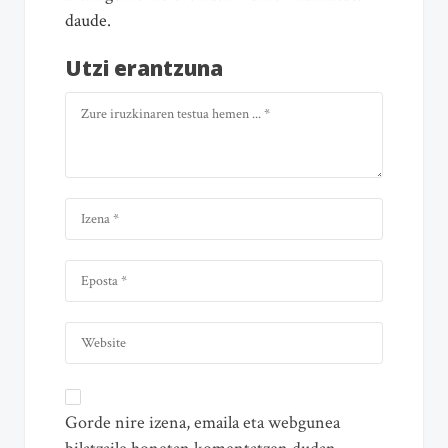
daude.
Utzi erantzuna
Gorde nire izena, emaila eta webgunea