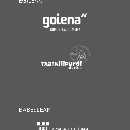
EGILEAK
BABESLEAK