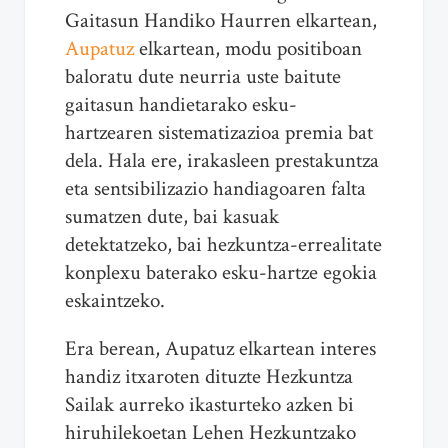
Gaitasun Handiko Haurren elkartean,
Aupatuz
elkartean, modu positiboan
baloratu dute neurria uste baitute
gaitasun handietarako esku-
hartzearen sistematizazioa premia bat
dela. Hala ere, irakasleen prestakuntza
eta sentsibilizazio handiagoaren falta
sumatzen dute, bai kasuak
detektatzeko, bai hezkuntza-errealitate
konplexu baterako esku-hartze egokia
eskaintzeko.
Era berean, Aupatuz elkartean interes
handiz itxaroten dituzte Hezkuntza
Sailak aurreko ikasturteko azken bi
hiruhilekoetan Lehen Hezkuntzako