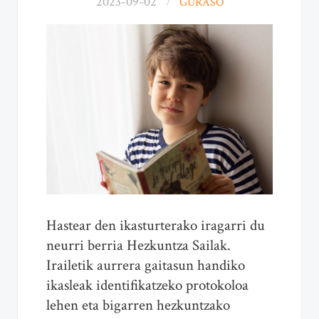
2023-09-02
GURASO
Hastear den ikasturterako iragarri du
neurri berria Hezkuntza Sailak.
Irailetik aurrera gaitasun handiko
ikasleak identifikatzeko protokoloa
lehen eta bigarren hezkuntzako