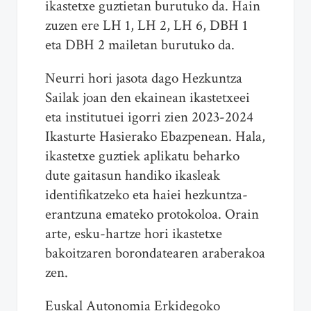
ikastetxe guztietan burutuko da. Hain
zuzen ere LH 1, LH 2, LH 6, DBH 1
eta DBH 2 mailetan burutuko da.
Neurri hori jasota dago Hezkuntza
Sailak joan den ekainean ikastetxeei
eta institutuei igorri zien 2023-2024
Ikasturte Hasierako Ebazpenean. Hala,
ikastetxe guztiek aplikatu beharko
dute gaitasun handiko ikasleak
identifikatzeko eta haiei hezkuntza-
erantzuna emateko protokoloa. Orain
arte, esku-hartze hori ikastetxe
bakoitzaren borondatearen araberakoa
zen.
Euskal Autonomia Erkidegoko