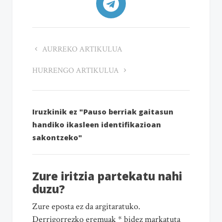
AURREKO ARTIKULUA
HURRENGO ARTIKULUA
Iruzkinik ez "Pauso berriak gaitasun
handiko ikasleen identifikazioan
sakontzeko"
Zure iritzia partekatu nahi
duzu?
Zure eposta ez da argitaratuko.
Derrigorrezko eremuak * bidez markatuta