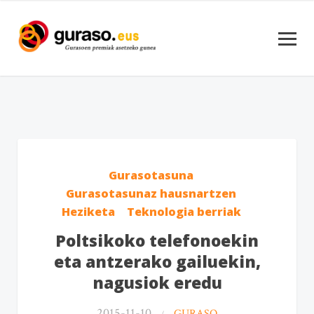
Gurasotasuna
Gurasotasunaz hausnartzen
Heziketa
Teknologia berriak
Poltsikoko telefonoekin
eta antzerako gailuekin,
nagusiok eredu
2015-11-10
GURASO