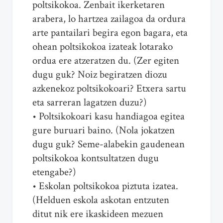
poltsikokoa. Zenbait ikerketaren
arabera, lo hartzea zailagoa da ordura
arte pantailari begira egon bagara, eta
ohean poltsikokoa izateak lotarako
ordua ere atzeratzen du. (Zer egiten
dugu guk? Noiz begiratzen diozu
azkenekoz poltsikokoari? Etxera sartu
eta sarreran lagatzen duzu?)
• Poltsikokoari kasu handiagoa egitea
gure buruari baino. (Nola jokatzen
dugu guk? Seme-alabekin gaudenean
poltsikokoa kontsultatzen dugu
etengabe?)
• Eskolan poltsikokoa piztuta izatea.
(Helduen eskola askotan entzuten
ditut nik ere ikaskideen mezuen