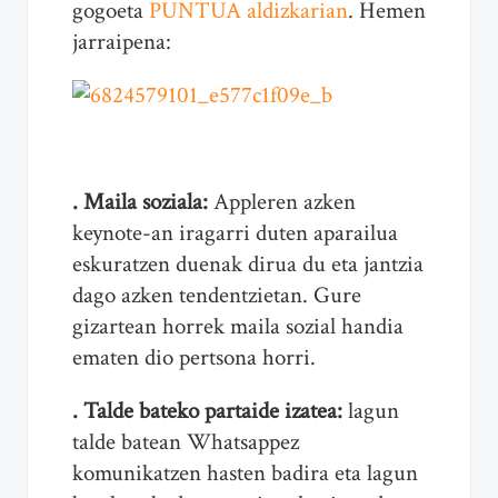
gogoeta
PUNTUA aldizkarian
. Hemen
jarraipena:
. Maila soziala:
Appleren azken
keynote-an iragarri duten aparailua
eskuratzen duenak dirua du eta jantzia
dago azken tendentzietan. Gure
gizartean horrek maila sozial handia
ematen dio pertsona horri.
. Talde bateko partaide izatea:
lagun
talde batean Whatsappez
komunikatzen hasten badira eta lagun