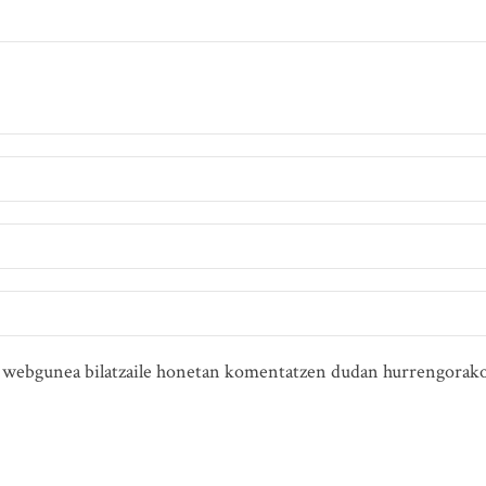
ta webgunea bilatzaile honetan komentatzen dudan hurrengorako