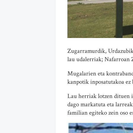
Zugarramurdik, Urdazubik,
lau udalerriak; Nafarroan
Mugalarien eta kontrabandi
kanpotik inposatutakoa ez 
Lau herriak lotzen dituen 
dago markatuta eta larreak 
familian egiteko zein oso 