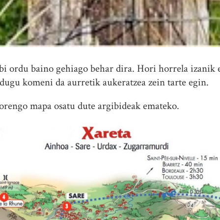
bi ordu baino gehiago behar dira. Hori horrela izanik 
dugu komeni da aurretik aukeratzea zein tarte egin.
orengo mapa osatu dute argibideak emateko.