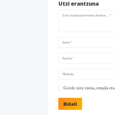
Utzi erantzuna
Gorde nire izena, emaila e