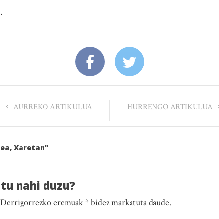
n
.
AURREKO ARTIKULUA
HURRENGO ARTIKULUA
dea, Xaretan"
atu nahi duzu?
. Derrigorrezko eremuak * bidez markatuta daude.