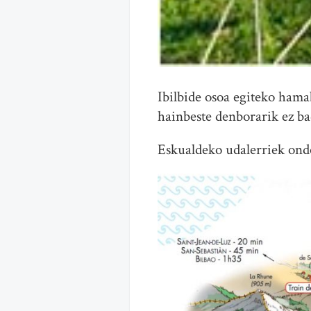
Ibilbide osoa egiteko hama
hainbeste denborarik ez ba
Eskualdeko udalerriek ond