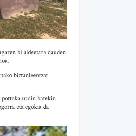
garen bi aldeetara dauden
hoa.
rtako biztanleentzat
o pottoka urdin batekin
ogorra eta egokia da