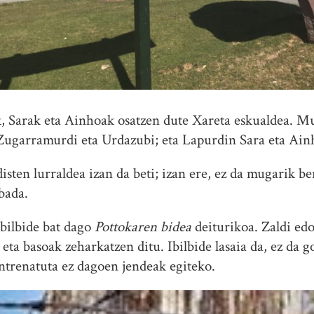
 Sarak eta Ainhoak osatzen dute Xareta eskualdea. Mu
 Zugarramurdi eta Urdazubi; eta Lapurdin Sara eta Ain
sten lurraldea izan da beti; izan ere, ez da mugarik be
bada.
ibilbide bat dago
Pottokaren bidea
deiturikoa. Zaldi ed
eta basoak zeharkatzen ditu. Ibilbide lasaia da, ez da g
entrenatuta ez dagoen jendeak egiteko.