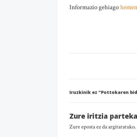
Informazio gehiago
heme
Iruzkinik ez "Pottokaren bi
Zure iritzia partek
Zure eposta ez da argitaratuko