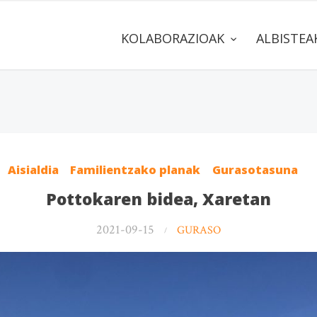
KOLABORAZIOAK
ALBISTE
Aisialdia
Familientzako planak
Gurasotasuna
Pottokaren bidea, Xaretan
2021-09-15
GURASO