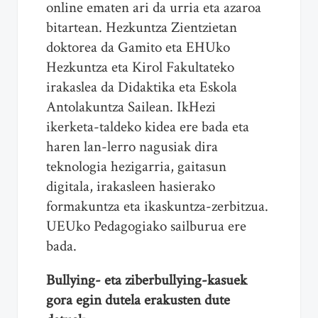
online ematen ari da urria eta azaroa
bitartean. Hezkuntza Zientzietan
doktorea da Gamito eta EHUko
Hezkuntza eta Kirol Fakultateko
irakaslea da Didaktika eta Eskola
Antolakuntza Sailean. IkHezi
ikerketa-taldeko kidea ere bada eta
haren lan-lerro nagusiak dira
teknologia hezigarria, gaitasun
digitala, irakasleen hasierako
formakuntza eta ikaskuntza-zerbitzua.
UEUko Pedagogiako sailburua ere
bada.
B
ullying- eta ziberbullying-kasuek
gora egin dutela erakusten dute