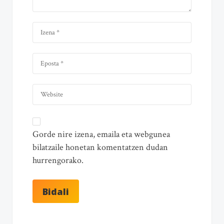
Gorde nire izena, emaila eta webgunea
bilatzaile honetan komentatzen dudan
hurrengorako.