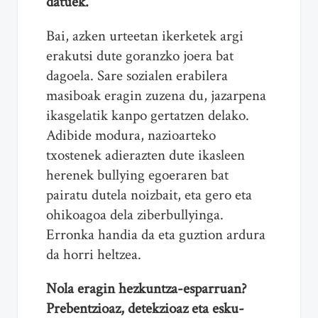
datuek.
Bai, azken urteetan ikerketek argi
erakutsi dute goranzko joera bat
dagoela. Sare sozialen erabilera
masiboak eragin zuzena du, jazarpena
ikasgelatik kanpo gertatzen delako.
Adibide modura, nazioarteko
txostenek adierazten dute ikasleen
herenek bullying egoeraren bat
pairatu dutela noizbait, eta gero eta
ohikoagoa dela ziberbullyinga.
Erronka handia da eta guztion ardura
da horri heltzea.
Nola eragin
h
ezkuntza-esparruan?
Prebentzioaz, detekzioaz eta esku-