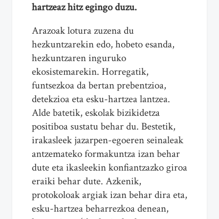
hartzeaz hitz egingo duzu.
Arazoak lotura zuzena du
hezkuntzarekin edo, hobeto esanda,
hezkuntzaren inguruko
ekosistemarekin. Horregatik,
funtsezkoa da bertan prebentzioa,
detekzioa eta esku-hartzea lantzea.
Alde batetik, eskolak bizikidetza
positiboa sustatu behar du. Bestetik,
irakasleek jazarpen-egoeren seinaleak
antzemateko formakuntza izan behar
dute eta ikasleekin konfiantzazko giroa
eraiki behar dute. Azkenik,
protokoloak argiak izan behar dira eta,
esku-hartzea beharrezkoa denean,