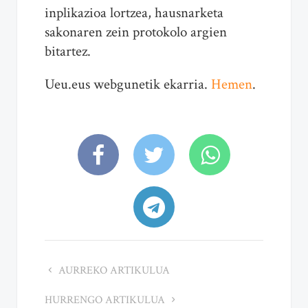
inplikazioa lortzea, hausnarketa
sakonaren zein protokolo argien
bitartez.
Ueu.eus webgunetik ekarria.
Hemen
.
AURREKO ARTIKULUA
HURRENGO ARTIKULUA