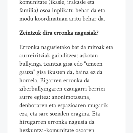
komunitate (ikasle, irakasle eta
familia) osoa inplikatu behar da eta
modu koordinatuan aritu behar da.
Zeintzuk dira erronka nagusiak?
Erronka nagusietako bat da mitoak eta
aurreiritziak gainditzea: askotan
bullyinga txantxa gisa edo “umeen
gauza” gisa ikusten da, baina ez da
horrela. Bigarren erronka da
ziberbullyingaren ezaugarri berriei
aurre egitea: anonimotasuna,
denboraren eta espazioaren mugarik
eza, eta sare sozialen eragina. Eta
hirugarren erronka nagusia da
hezkuntza-komunitate osoaren