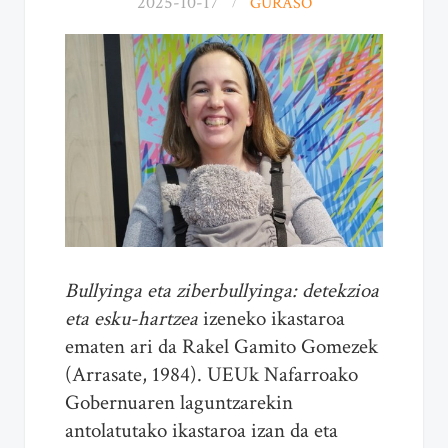
2025-10-17
GURASO
Bullyinga eta ziberbullyinga: detekzioa
eta esku-hartzea
izeneko ikastaroa
ematen ari da Rakel Gamito Gomezek
(Arrasate, 1984). UEUk Nafarroako
Gobernuaren laguntzarekin
antolatutako ikastaroa izan da eta