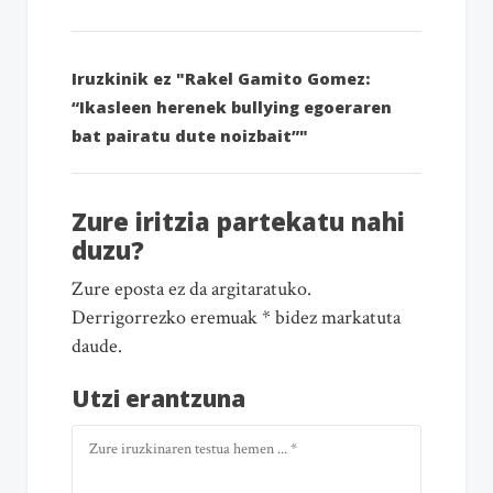
Iruzkinik ez "Rakel Gamito Gomez:
“Ikasleen herenek bullying egoeraren
bat pairatu dute noizbait”"
Zure iritzia partekatu nahi
duzu?
Zure eposta ez da argitaratuko.
Derrigorrezko eremuak * bidez markatuta
daude.
Utzi erantzuna