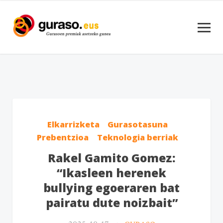
Elkarrizketa
Gurasotasuna
Prebentzioa
Teknologia berriak
Rakel Gamito Gomez:
“Ikasleen herenek
bullying egoeraren bat
pairatu dute noizbait”