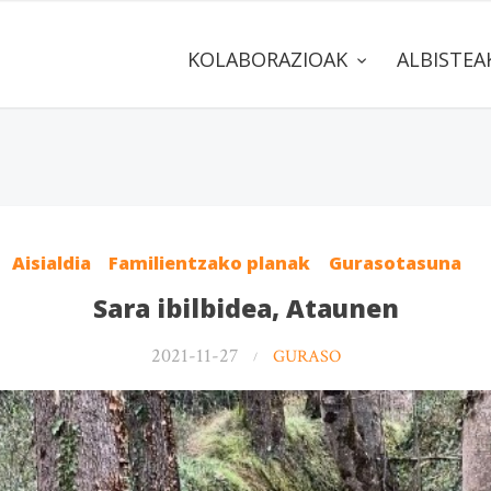
KOLABORAZIOAK
ALBISTE
Aisialdia
Familientzako planak
Gurasotasuna
Sara ibilbidea, Ataunen
2021-11-27
GURASO