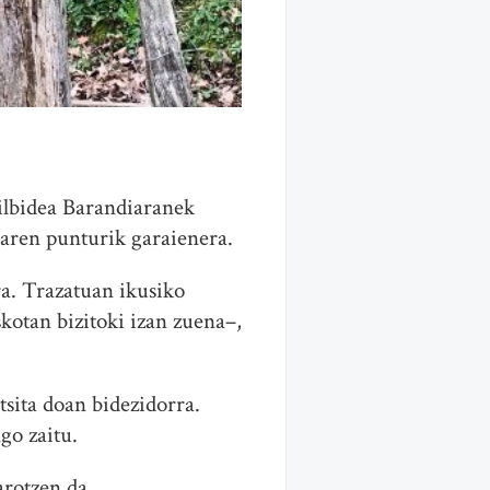
ilbidea Barandiaranek
earen punturik garaienera.
ra. Trazatuan ikusiko
kotan bizitoki izan zuena–,
tsita doan bidezidorra.
go zaitu.
arotzen da.