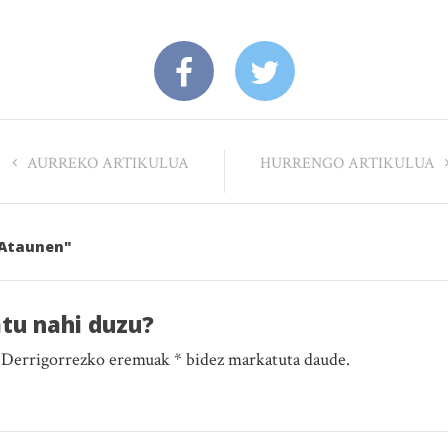
AURREKO ARTIKULUA
HURRENGO ARTIKULUA
, Ataunen"
atu nahi duzu?
. Derrigorrezko eremuak * bidez markatuta daude.