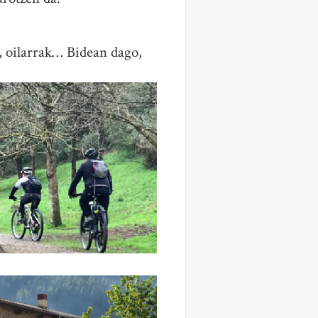
k, oilarrak… Bidean dago,