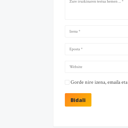
Gorde nire izena, emaila e