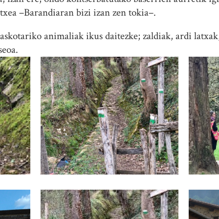
xea –Barandiaran bizi izan zen tokia–.
askotariko animaliak ikus daitezke; zaldiak, ardi latxa
seoa.