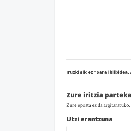
Iruzkinik ez "Sara ibilbidea
Zure iritzia partek
Zure eposta ez da argitaratuko
Utzi erantzuna