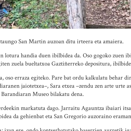
 Ataungo San Martin auzoan ditu irteera eta amaiera.
n lotura handia duen ibilbidea da. Oso gogoko zuen ib
giten zuela bueltatxoa Gaztiñerreko depositura, ibilbid
a, oso erraza egiteko. Pare bat ordu kalkulatu behar di
aranen jaiotetxea–, Sara etxea –zendu zen arte urte as
n Barandiaran Museo bilakatu dena.
berdeekin markatuta dago. Jarraitu Agauntza ibaiari itsa
 bidea da gehienbat eta San Gregorio auzoraino eraman
a; izan ere, ondo kontserbatutako baserrien aurretik ig