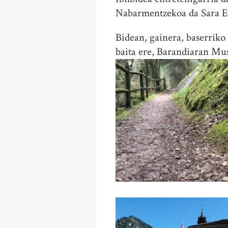
Nabarmentzekoa da Sara Et
Bidean, gainera, baserriko 
baita ere, Barandiaran Mu