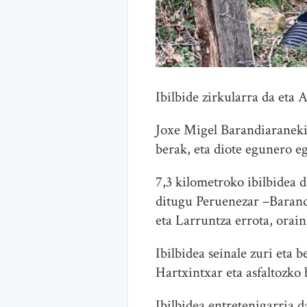
Ibilbide zirkularra da eta
Joxe Migel Barandiaraneki
berak, eta diote egunero e
7,3 kilometroko ibilbidea d
ditugu Peruenezar –Barandi
eta Larruntza errota, orai
Ibilbidea seinale zuri eta 
Hartxintxar eta asfaltozko
Ibilbidea entretenigarria d