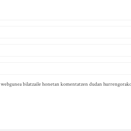
ta webgunea bilatzaile honetan komentatzen dudan hurrengorako