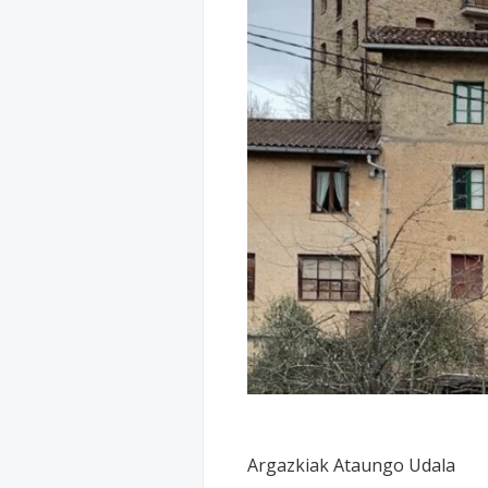
Argazkiak Ataungo Udala