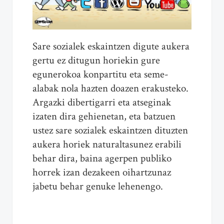
Sare sozialek eskaintzen digute aukera
gertu ez ditugun horiekin gure
egunerokoa konpartitu eta seme-
alabak nola hazten doazen erakusteko.
Argazki dibertigarri eta atseginak
izaten dira gehienetan, eta batzuen
ustez sare sozialek eskaintzen dituzten
aukera horiek naturaltasunez erabili
behar dira, baina agerpen publiko
horrek izan dezakeen oihartzunaz
jabetu behar genuke lehenengo.