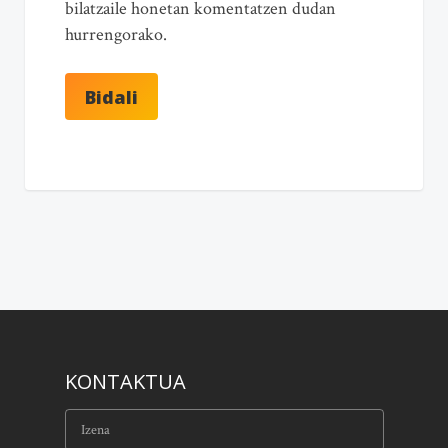
bilatzaile honetan komentatzen dudan
hurrengorako.
KONTAKTUA