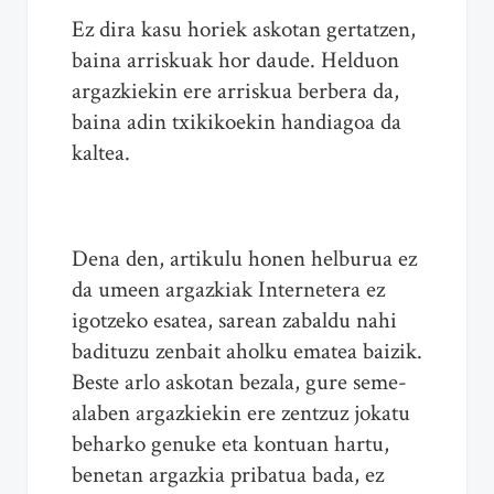
Ez dira kasu horiek askotan gertatzen,
baina arriskuak hor daude. Helduon
argazkiekin ere arriskua berbera da,
baina adin txikikoekin handiagoa da
kaltea.
Dena den, artikulu honen helburua ez
da umeen argazkiak Internetera ez
igotzeko esatea, sarean zabaldu nahi
badituzu zenbait aholku ematea baizik.
Beste arlo askotan bezala, gure seme-
alaben argazkiekin ere zentzuz jokatu
beharko genuke eta kontuan hartu,
benetan argazkia pribatua bada, ez