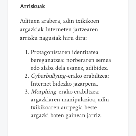
Arriskuak
Adituen arabera, adin txikikoen
argazkiak Interneten jartzearen
arrisku nagusiak hiru dira:
Protagonistaren identitatea
bereganatzea: norberaren semea
edo alaba dela esanez, adibidez.
Cyberbullying-
erako erabiltzea:
Internet bidezko jazarpena.
Morphing
-erako erabiltzea:
argazkiaren manipulazioa, adin
txikikoaren aurpegia beste
argazki baten gainean jarriz.