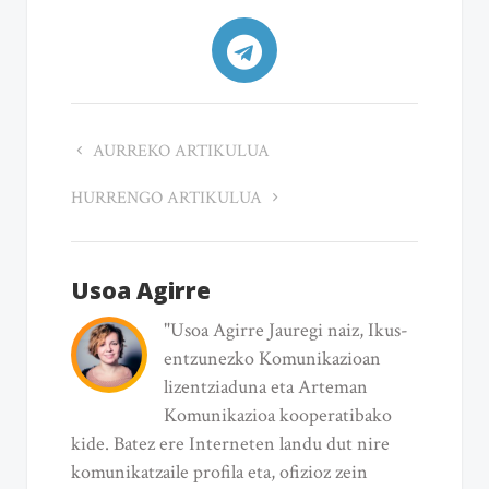
AURREKO ARTIKULUA
HURRENGO ARTIKULUA
Usoa Agirre
"Usoa Agirre Jauregi naiz, Ikus-
entzunezko Komunikazioan
lizentziaduna eta Arteman
Komunikazioa kooperatibako
kide. Batez ere Interneten landu dut nire
komunikatzaile profila eta, ofizioz zein