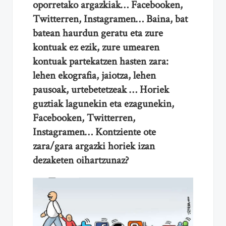
oporretako argazkiak… Facebooken,
Twitterren, Instagramen… Baina, bat
batean haurdun geratu eta zure
kontuak ez ezik, zure umearen
kontuak partekatzen hasten zara:
lehen ekografia, jaiotza, lehen
pausoak, urtebetetzeak … Horiek
guztiak lagunekin eta ezagunekin,
Facebooken, Twitterren,
Instagramen… Kontziente ote
zara/gara argazki horiek izan
dezaketen oihartzunaz?