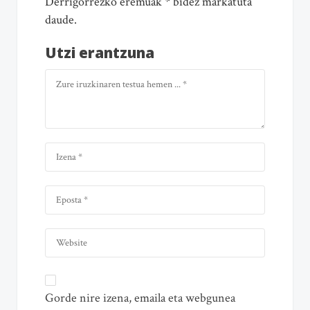
Derrigorrezko eremuak * bidez markatuta
daude.
Utzi erantzuna
Gorde nire izena, emaila eta webgunea