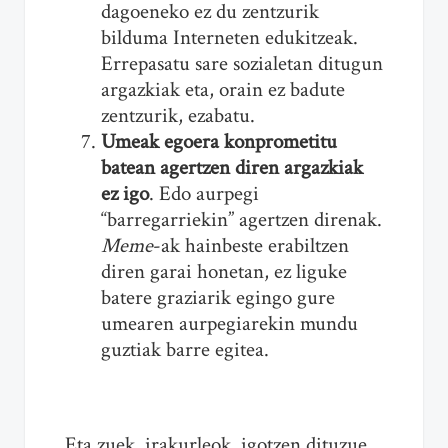
dagoeneko ez du zentzurik
bilduma Interneten edukitzeak.
Errepasatu sare sozialetan ditugun
argazkiak eta, orain ez badute
zentzurik, ezabatu.
Umeak egoera konprometitu
batean agertzen diren argazkiak
ez igo
. Edo aurpegi
“barregarriekin” agertzen direnak.
Meme
-ak hainbeste erabiltzen
diren garai honetan, ez liguke
batere graziarik egingo gure
umearen aurpegiarekin mundu
guztiak barre egitea.
Eta zuek, irakurleok, igotzen dituzue