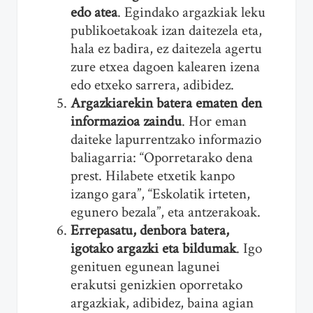
edo atea
. Egindako argazkiak leku
publikoetakoak izan daitezela eta,
hala ez badira, ez daitezela agertu
zure etxea dagoen kalearen izena
edo etxeko sarrera, adibidez.
Argazkiarekin batera ematen den
informazioa zaindu
. Hor eman
daiteke lapurrentzako informazio
baliagarria: “Oporretarako dena
prest. Hilabete etxetik kanpo
izango gara”, “Eskolatik irteten,
egunero bezala”, eta antzerakoak.
Errepasatu, denbora batera,
igotako argazki eta bildumak
. Igo
genituen egunean lagunei
erakutsi genizkien oporretako
argazkiak, adibidez, baina agian