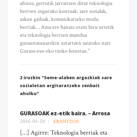
afizioz, gertutik jarraitzen ditut teknologia
berrien inguruko kontuak: sare sozialak,
azken gailuak, komunikatzeko modu
berriak… Ama ere banaiz orain hiru urtetik
eta teknologia berrien mundua
gurasotasunarekin uztartzen saiatuko naiz
Guraso.eus-eko txoko honetan."
2 iruzkin "Seme-alaben argazkiak sare
sozialetan argitaratzeko zenbait
aholku"
GURASOAK ez-etik baira. – Arrosa
2016-01-20
ERANTZUN
[…] Agirre: Teknologia berriak eta