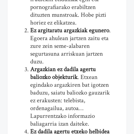
pornografiarako erabiltzen
dituzten munstroak. Hobe pizti
horiez ez elikatzea.
Ez argitaratu argazkiak egunero
.
Egoera ahulean jartzen zaitu eta
zure zein seme-alabaren
segurtasuna arriskuan jartzen
duzu.
Argazkian ez dadila agertu
baliozko objekturik
. Etxean
egindako argazkiren bat igotzen
baduzu, saiatu baliozko gauzarik
ez erakusten: telebista,
ordenagailua, autoa…
Lapurrentzako informazio
baliagarria izan daiteke.
Ez dadila agertu etxeko helbidea