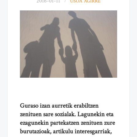
2016-01-11
USOA AGIRRE
Guraso izan aurretik erabiltzen
zenituen sare sozialak. Lagunekin eta
ezagunekin partekatzen zenituen zure
burutazioak, artikulu interesgarriak,