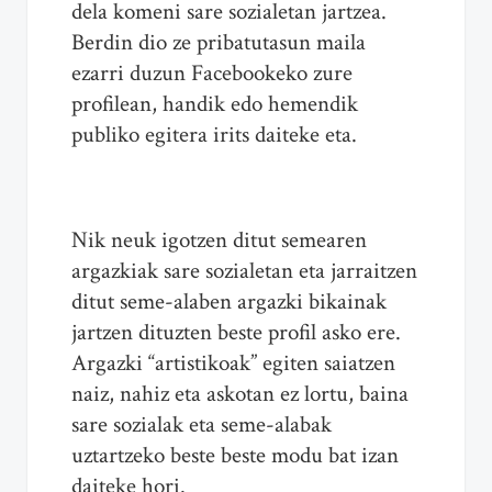
dela komeni sare sozialetan jartzea.
Berdin dio ze pribatutasun maila
ezarri duzun Facebookeko zure
profilean, handik edo hemendik
publiko egitera irits daiteke eta.
Nik neuk igotzen ditut semearen
argazkiak sare sozialetan eta jarraitzen
ditut seme-alaben argazki bikainak
jartzen dituzten beste profil asko ere.
Argazki “artistikoak” egiten saiatzen
naiz, nahiz eta askotan ez lortu, baina
sare sozialak eta seme-alabak
uztartzeko beste beste modu bat izan
daiteke hori.