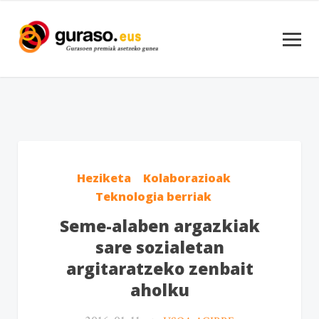
Heziketa
Kolaborazioak
Teknologia berriak
Seme-alaben argazkiak
sare sozialetan
argitaratzeko zenbait
aholku