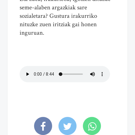
seme-alaben argazkiak sare
sozialetara? Gustura irakurriko
nituzke zuen iritziak gai honen
inguruan.