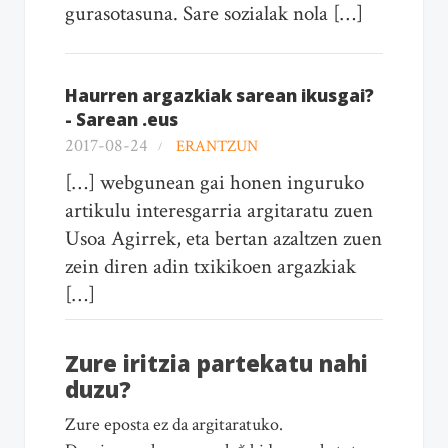
gurasotasuna. Sare sozialak nola […]
Haurren argazkiak sarean ikusgai?
- Sarean .eus
2017-08-24
ERANTZUN
[…] webgunean gai honen inguruko
artikulu interesgarria argitaratu zuen
Usoa Agirrek, eta bertan azaltzen zuen
zein diren adin txikikoen argazkiak
[…]
Zure iritzia partekatu nahi
duzu?
Zure eposta ez da argitaratuko.