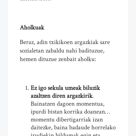
Aholkuak
Beraz, adin txikikoen argazkiak sare
sozialetan zabaldu nahi badituzue,
hemen dituzue zenbait aholku:
Ez igo sekula umeak biluzik
azaltzen diren argazkirik
.
Bainatzen dagoen momentua,
ipurdi bistan korrika doanean…
momentu dibertigarriak izan
daitezke, baina badaude horrelako
irudiekin bildumak egin eta