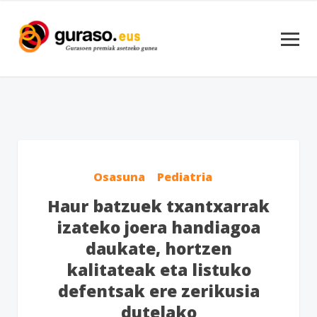
Osasuna
Pediatria
Haur batzuek txantxarrak
izateko joera handiagoa
daukate, hortzen
kalitateak eta listuko
defentsak ere zerikusia
dutelako