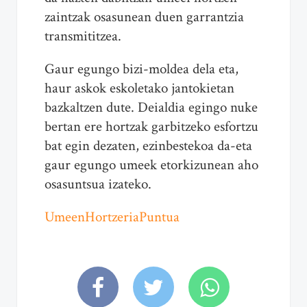
zaintzak osasunean duen garrantzia
transmititzea.
Gaur egungo bizi-moldea dela eta,
haur askok eskoletako jantokietan
bazkaltzen dute. Deialdia egingo nuke
bertan ere hortzak garbitzeko esfortzu
bat egin dezaten, ezinbestekoa da-eta
gaur egungo umeek etorkizunean aho
osasuntsua izateko.
UmeenHortzeriaPuntua