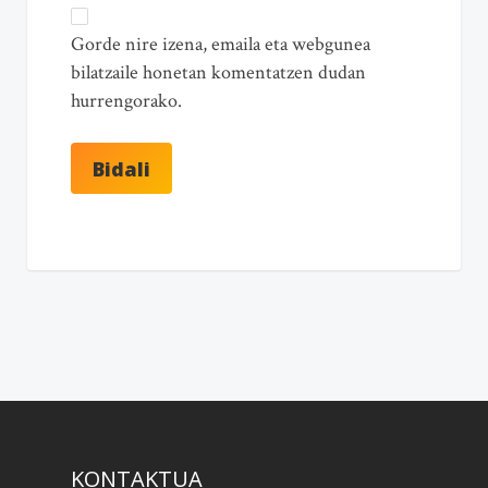
Gorde nire izena, emaila eta webgunea
bilatzaile honetan komentatzen dudan
hurrengorako.
KONTAKTUA