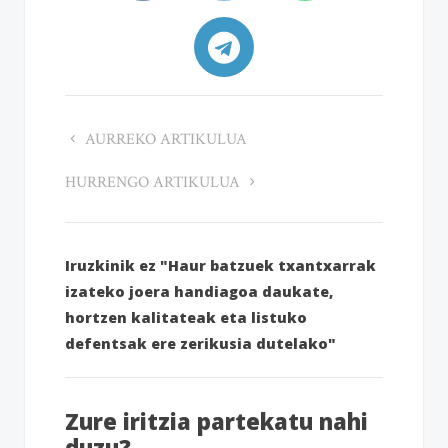
AURREKO ARTIKULUA
HURRENGO ARTIKULUA
Iruzkinik ez "Haur batzuek txantxarrak
izateko joera handiagoa daukate,
hortzen kalitateak eta listuko
defentsak ere zerikusia dutelako"
Zure iritzia partekatu nahi
duzu?