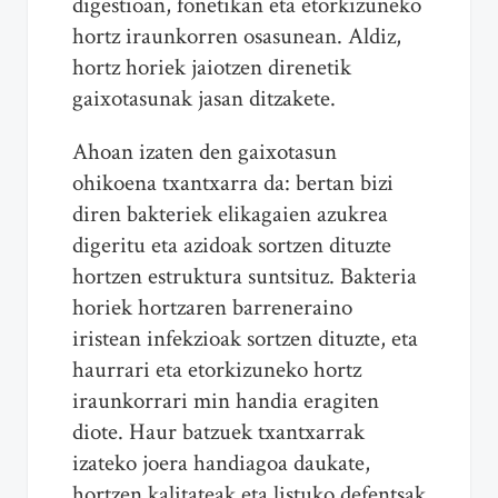
digestioan, fonetikan eta etorkizuneko
hortz iraunkorren osasunean. Aldiz,
hortz horiek jaiotzen direnetik
gaixotasunak jasan ditzakete.
Ahoan izaten den gaixotasun
ohikoena txantxarra da: bertan bizi
diren bakteriek elikagaien azukrea
digeritu eta azidoak sortzen dituzte
hortzen estruktura suntsituz. Bakteria
horiek hortzaren barreneraino
iristean infekzioak sortzen dituzte, eta
haurrari eta etorkizuneko hortz
iraunkorrari min handia eragiten
diote. Haur batzuek txantxarrak
izateko joera handiagoa daukate,
hortzen kalitateak eta listuko defentsak