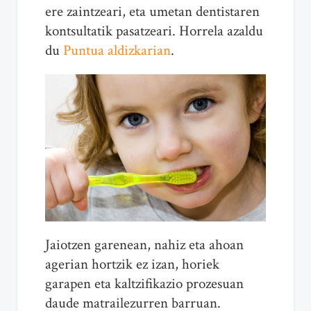
ere zaintzeari, eta umetan dentistaren
kontsultatik pasatzeari. Horrela azaldu
du
Puntua aldizkarian
.
Jaiotzen garenean, nahiz eta ahoan
agerian hortzik ez izan, horiek
garapen eta kaltzifikazio prozesuan
daude matrailezurren barruan.