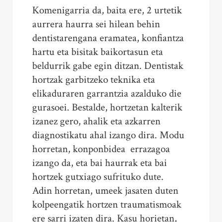
Komenigarria da, baita ere, 2 urtetik
aurrera haurra sei hilean behin
dentistarengana eramatea, konfiantza
hartu eta bisitak baikortasun eta
beldurrik gabe egin ditzan. Dentistak
hortzak garbitzeko teknika eta
elikaduraren garrantzia azalduko die
gurasoei. Bestalde, hortzetan kalterik
izanez gero, ahalik eta azkarren
diagnostikatu ahal izango dira. Modu
horretan, konponbidea errazagoa
izango da, eta bai haurrak eta bai
hortzek gutxiago sufrituko dute.
Adin horretan, umeek jasaten duten
kolpeengatik hortzen traumatismoak
ere sarri izaten dira. Kasu horietan,