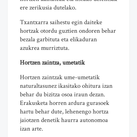
ere zerikusia dutelako.
Txantxarra saihestu egin daiteke
hortzak otordu guztien ondoren behar
bezala garbituta eta elikaduran
azukrea murriztuta.
Hortzen zaintza, umetatik
Hortzen zaintzak ume-umetatik
naturaltasunez ikasitako ohitura izan
behar du bizitza osoa iraun dezan.
Erakusketa horren ardura gurasoek
hartu behar dute, lehenengo hortza
jaiotzen denetik haurra autonomoa
izan arte.