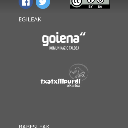
EGILEAK
BABESLEAK