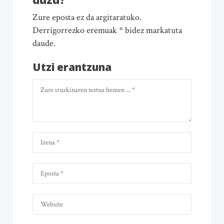
Zure eposta ez da argitaratuko.
Derrigorrezko eremuak * bidez markatuta
daude.
Utzi erantzuna