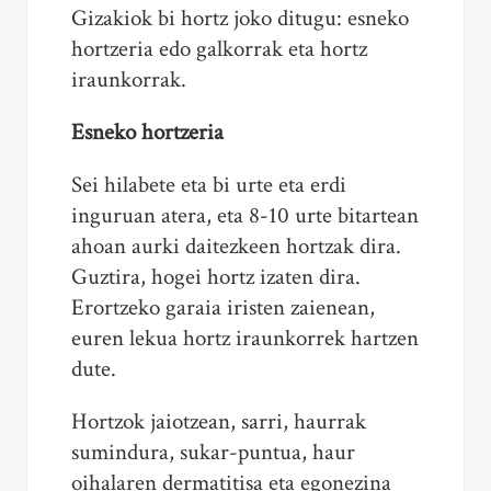
Gizakiok bi hortz joko ditugu: esneko
hortzeria edo galkorrak eta hortz
iraunkorrak.
Esneko hortzeria
Sei hilabete eta bi urte eta erdi
inguruan atera, eta 8-10 urte bitartean
ahoan aurki daitezkeen hortzak dira.
Guztira, hogei hortz izaten dira.
Erortzeko garaia iristen zaienean,
euren lekua hortz iraunkorrek hartzen
dute.
Hortzok jaiotzean, sarri, haurrak
sumindura, sukar-puntua, haur
oihalaren dermatitisa eta egonezina