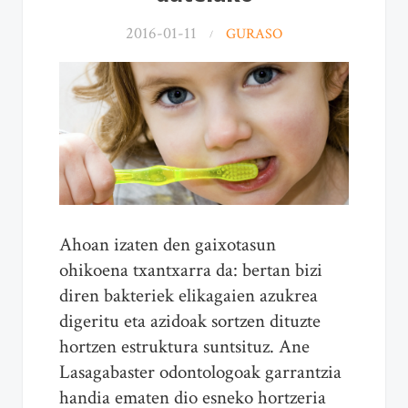
2016-01-11
GURASO
Ahoan izaten den gaixotasun
ohikoena txantxarra da: bertan bizi
diren bakteriek elikagaien azukrea
digeritu eta azidoak sortzen dituzte
hortzen estruktura suntsituz. Ane
Lasagabaster odontologoak garrantzia
handia ematen dio esneko hortzeria