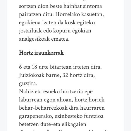
sortzen dion beste hainbat sintoma
pairatzen ditu. Horrelako kasuetan,
egokiena izaten da kosk egiteko
jostailuak edo kopuru egokian
analgesikoak ematea.
Hortz iraunkorrak
6 eta 18 urte bitartean irteten dira.
Juiziokoak barne, 32 hortz dira,
guztira.
Nahiz eta esneko hortzeria epe
laburrean egon ahoan, hortz horiek
behar-beharrezkoak dira haurraren
garapenerako, ezinbesteko funtzioa
betetzen dute-eta elikagaien