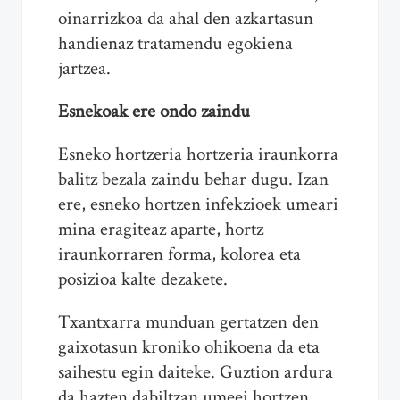
oinarrizkoa da ahal den azkartasun
handienaz tratamendu egokiena
jartzea.
Esnekoak ere ondo zaindu
Esneko hortzeria hortzeria iraunkorra
balitz bezala zaindu behar dugu. Izan
ere, esneko hortzen infekzioek umeari
mina eragiteaz aparte, hortz
iraunkorraren forma, kolorea eta
posizioa kalte dezakete.
Txantxarra munduan gertatzen den
gaixotasun kroniko ohikoena da eta
saihestu egin daiteke. Guztion ardura
da hazten dabiltzan umeei hortzen