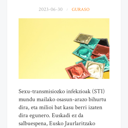
2023-06-30
GURASO
Sexu-transmisiozko infekzioak (STI)
mundu mailako osasun-arazo bihurtu
dira, eta milioi bat kasu berri izaten
dira egunero. Euskadi ez da
salbuespena, Eusko Jaurlaritzako