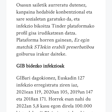
Osasun sailetik aurreratu dutenez,
kanpaina hedabide konbentzional eta
sare sozialetan garatuko da, eta
infekzio bikoitza Tinder plataformako
profil gisa irudikatzean datza.
Plataforma horren gainean,
Ez egin
matchik STIekin
erabili preserbatiboa
goiburua irakur daiteke.
GIB bidezko infekzioak
GIBari dagokionez, Euskadin 127
infekzio erregistratu ziren iaz,
2021ean 119, 2020an 105, 2019an 147
eta 2018an 171. Horrek esan nahi du
2022an 5,8 kasu egon direla 100.000