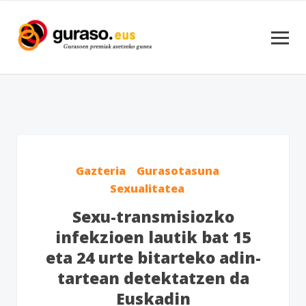
Gazteria
Gurasotasuna
Sexualitatea
Sexu-transmisiozko
infekzioen lautik bat 15
eta 24 urte bitarteko adin-
tartean detektatzen da
Euskadin