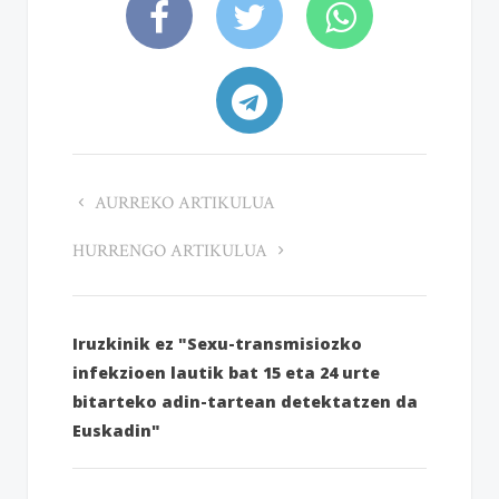
AURREKO ARTIKULUA
HURRENGO ARTIKULUA
Iruzkinik ez "Sexu-transmisiozko
infekzioen lautik bat 15 eta 24 urte
bitarteko adin-tartean detektatzen da
Euskadin"