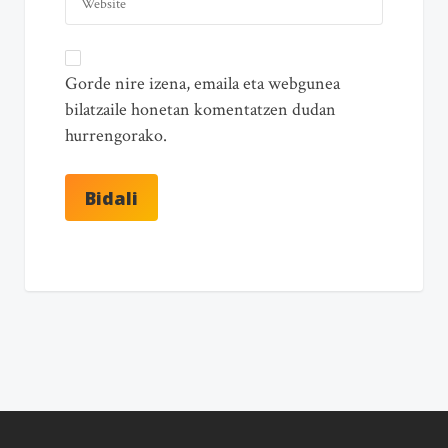
Gorde nire izena, emaila eta webgunea
bilatzaile honetan komentatzen dudan
hurrengorako.