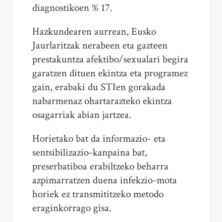
diagnostikoen % 17.
Hazkundearen aurrean, Eusko
Jaurlaritzak nerabeen eta gazteen
prestakuntza afektibo/sexualari begira
garatzen dituen ekintza eta programez
gain, erabaki du STIen gorakada
nabarmenaz ohartarazteko ekintza
osagarriak abian jartzea.
Horietako bat da informazio- eta
sentsibilizazio-kanpaina bat,
preserbatiboa erabiltzeko beharra
azpimarratzen duena infekzio-mota
horiek ez transmititzeko metodo
eraginkorrago gisa.