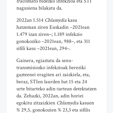
tracomatis
bidezko infekzioa eta STI
nagusiena bilakatu da.
2022an 1.514
Chlamydia
kasu
hatzeman ziren Euskadin –2021ean
1.479 izan ziren–; 1.189 infekzio
gonokoziko –2021ean, 988–, eta 311
sifili kasu –2021ean, 294–.
Gainera, egiaztatu da sexu-
transmisiozko infekzioak bereziki
gazteenei eragiten ari zaizkiela, eta,
beraz, STIen laurden bat 15 eta 24
urte bitarteko adin-tartean detektatzen
da. Zehazki, 2022an, adin horiei
egokitu zitzaizkien
Chlamydia
kasuen
% 29,5, gonokozien % 23,3 eta sifilis