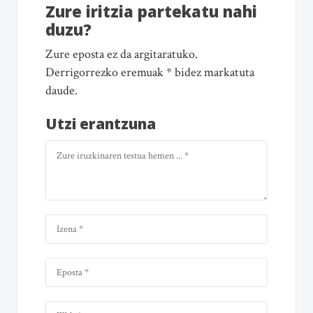
Zure iritzia partekatu nahi
duzu?
Zure eposta ez da argitaratuko.
Derrigorrezko eremuak * bidez markatuta
daude.
Utzi erantzuna