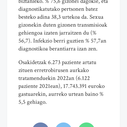
biztanleko. % 75,6 gizonei dagokie, eta
diagnostikatutako pertsonen batez
besteko adina 38,3 urtekoa da. Sexua
gizonekin duten gizonen transmisioak
gehiengoa izaten jarraitzen du (%
56,7). Infekzio berri guztien % 57,7an
diagnostikoa berantiarra izan zen.
Osakidetzak 6.273 paziente artatu
zituen erretrobirusen aurkako
tratamenduekin 2022an (6.122
paziente 2021ean), 17.743.391 euroko
gastuarekin, aurreko urtean baino %
5,5 gehiago.