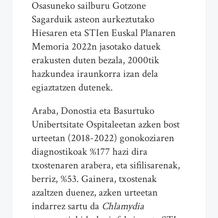
Osasuneko sailburu Gotzone
Sagarduik asteon aurkeztutako
Hiesaren eta STIen Euskal Planaren
Memoria 2022n jasotako datuek
erakusten duten bezala, 2000tik
hazkundea iraunkorra izan dela
egiaztatzen dutenek.
Araba, Donostia eta Basurtuko
Unibertsitate Ospitaleetan azken bost
urteetan (2018-2022) gonokoziaren
diagnostikoak %177 hazi dira
txostenaren arabera, eta sifilisarenak,
berriz, %53. Gainera, txostenak
azaltzen duenez, azken urteetan
indarrez sartu da
Chlamydia