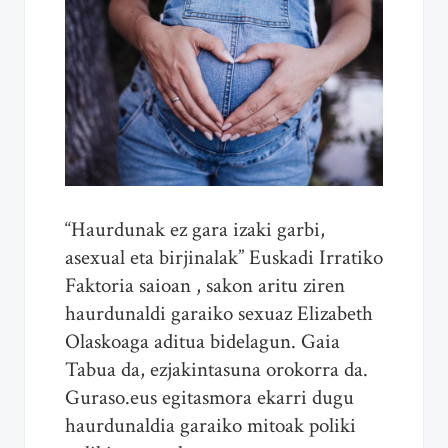
“Haurdunak ez gara izaki garbi,
asexual eta birjinalak” Euskadi Irratiko
Faktoria saioan , sakon aritu ziren
haurdunaldi garaiko sexuaz Elizabeth
Olaskoaga aditua bidelagun. Gaia
Tabua da, ezjakintasuna orokorra da.
Guraso.eus egitasmora ekarri dugu
haurdunaldia garaiko mitoak poliki