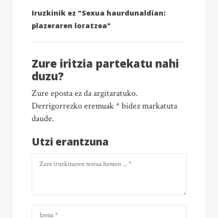
Iruzkinik ez "Sexua haurdunaldian:
plazeraren loratzea"
Zure iritzia partekatu nahi
duzu?
Zure eposta ez da argitaratuko.
Derrigorrezko eremuak * bidez markatuta
daude.
Utzi erantzuna