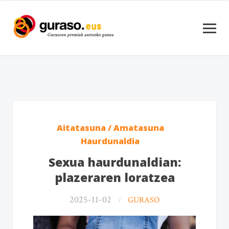
Aitatasuna / Amatasuna
Haurdunaldia
Sexua haurdunaldian:
plazeraren loratzea
2025-11-02
GURASO