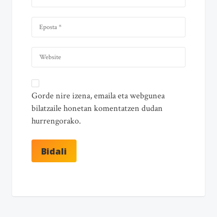
Gorde nire izena, emaila eta webgunea
bilatzaile honetan komentatzen dudan
hurrengorako.