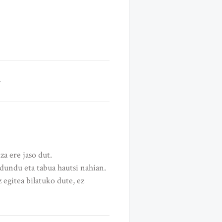
a ere jaso dut.
ldundu eta tabua hautsi nahian.
egitea bilatuko dute, ez