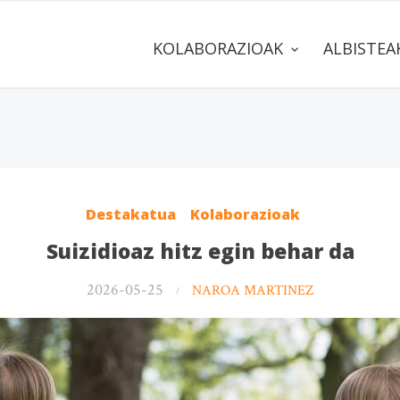
KOLABORAZIOAK
ALBISTE
Destakatua
Kolaborazioak
Suizidioaz hitz egin behar da
2026-05-25
NAROA MARTINEZ