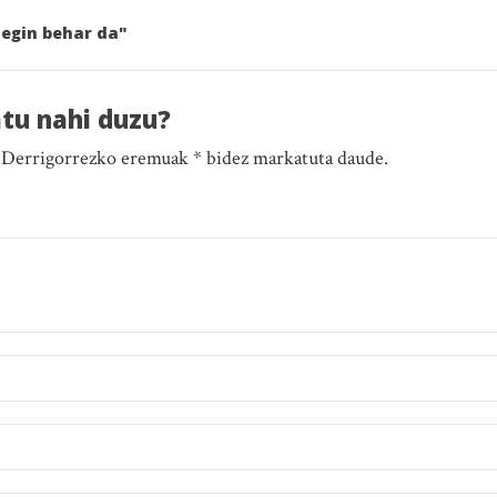
z egin behar da"
atu nahi duzu?
. Derrigorrezko eremuak * bidez markatuta daude.