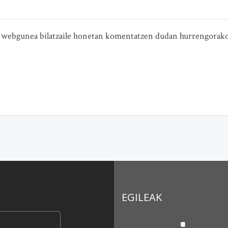
ta webgunea bilatzaile honetan komentatzen dudan hurrengorako
EGILEAK