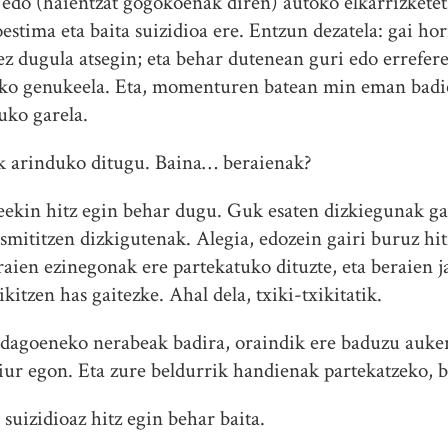
edo (haientzat gogokoenak diren) autoko elkarrizkete
estima eta baita suizidioa ere. Entzun dezatela: gai ho
 ez dugula atsegin; eta behar dutenean guri edo errefer
hiko genukeela. Eta, momenturen batean min eman badie
uko garela.
k arinduko ditugu. Baina… beraienak?
ekin hitz egin behar dugu. Guk esaten dizkiegunak gar
smititzen dizkigutenak. Alegia, edozein gairi buruz hitz
eraien ezinegonak ere partekatuko dituzte, eta beraien 
ikitzen has gaitezke. Ahal dela, txiki-txikitatik.
 dagoeneko nerabeak badira, oraindik ere baduzu auker
iur egon. Eta zure beldurrik handienak partekatzeko, bi
suizidioaz hitz egin behar baita.