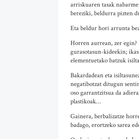
arriskuaren tasak nabarmen
bereziki, beldurra pizten d
Eta beldur hori arrunta be
Horren aurrean, zer egin? 
gurasotasun-kideekin; ikas
elementuetako batzuk isilt
Bakardadean eta isiltasune
negatibotzat ditugun senti
oso garrantzitsua da adier
plastikoak…
Gainera, berbalizatze horr
badago, erortzeko sarea ed