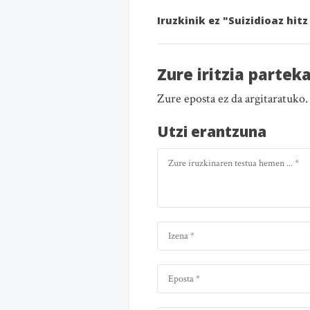
Iruzkinik ez "Suizidioaz hit
Zure iritzia partek
Zure eposta ez da argitaratuko
Utzi erantzuna