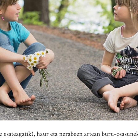
z esateagatik), haur eta nerabeen artean buru-osasunek