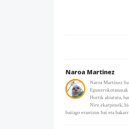
Naroa Martinez
Naroa Martínez Suá
Egunerokotasunak e
Hortik abiatuta, ha
Nire ekarpenek, bi
baitago erantzun bat eta bakarr