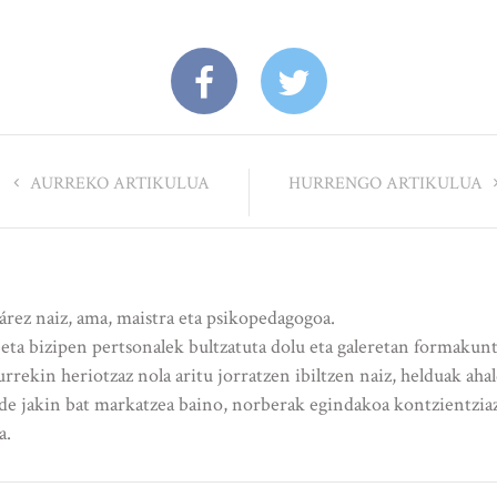
AURREKO ARTIKULUA
HURRENGO ARTIKULUA
rez naiz, ama, maistra eta psikopedagogoa.
ta bizipen pertsonalek bultzatuta dolu eta galeretan formakuntz
urrekin heriotzaz nola aritu jorratzen ibiltzen naiz, helduak aha
de jakin bat markatzea baino, norberak egindakoa kontzientziaz 
a.