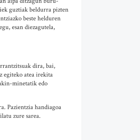
tan aipa ditzagun buru-
riek guztiak beldurra pizten
entziazko beste helduren
gu, esan diezagutela,
rantzitsuak dira, bai,
 egiteko atea irekita
jakin-minetatik edo
a. Pazientzia handiagoa
latu zure sarea.