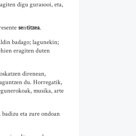
giten digu gurasooi, eta,
presente
se
n
titzea
.
aldin badago; lagunekin;
ehien eragiten duten
hoskatzen direnean,
laguntzen du. Horregatik,
 egunerokoak, musika, arte
n badizu eta zure ondoan