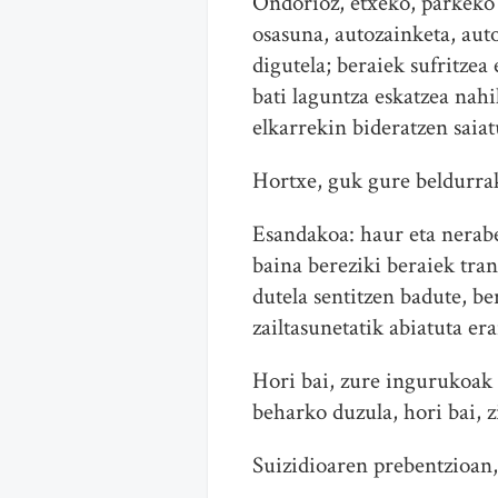
Ondorioz, etxeko, parkeko 
osasuna, autozainketa, auto
digutela; beraiek sufritzea
bati laguntza eskatzea na
elkarrekin bideratzen saiat
Hortxe, guk gure beldurra
Esandakoa: haur eta nerabe
baina bereziki beraiek tran
dutela sentitzen badute, b
zailtasunetatik abiatuta era
Hori bai, zure ingurukoak
beharko duzula, hori bai, z
Suizidioaren prebentzioan, 