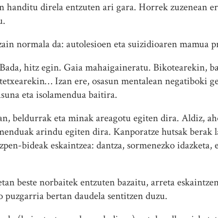
 handitu direla entzuten ari gara. Horrek zuzenean era
u.
zain normala da: autolesioen eta suizidioaren mamua 
Bada, hitz egin. Gaia mahaigaineratu. Bikotearekin, b
tetxearekin… Izan ere, osasun mentalean negatiboki g
asuna eta isolamendua baitira.
an, beldurrak eta minak areagotu egiten dira. Aldiz, a
menduak arindu egiten dira. Kanporatze hutsak berak 
azpen-bideak eskaintzea: dantza, sormenezko idazketa,
etan beste norbaitek entzuten bazaitu, arreta eskaintze
o puzgarria bertan daudela sentitzen duzu.