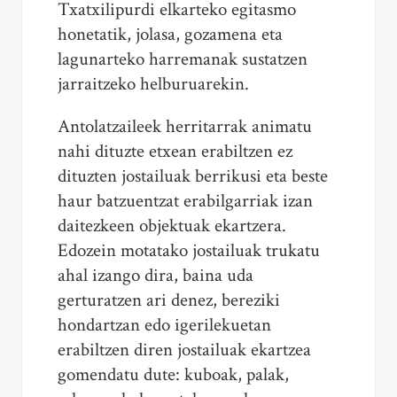
Txatxilipurdi elkarteko egitasmo
honetatik, jolasa, gozamena eta
lagunarteko harremanak sustatzen
jarraitzeko helburuarekin.
Antolatzaileek herritarrak animatu
nahi dituzte etxean erabiltzen ez
dituzten jostailuak berrikusi eta beste
haur batzuentzat erabilgarriak izan
daitezkeen objektuak ekartzera.
Edozein motatako jostailuak trukatu
ahal izango dira, baina uda
gerturatzen ari denez, bereziki
hondartzan edo igerilekuetan
erabiltzen diren jostailuak ekartzea
gomendatu dute: kuboak, palak,