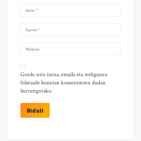
Gorde nire izena, emaila eta webgunea
bilatzaile honetan komentatzen dudan
hurrengorako.