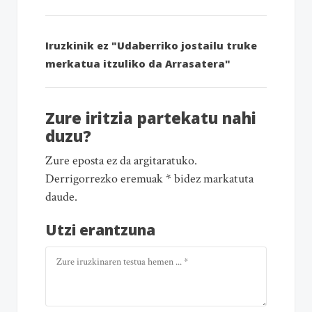
Iruzkinik ez "Udaberriko jostailu truke
merkatua itzuliko da Arrasatera"
Zure iritzia partekatu nahi
duzu?
Zure eposta ez da argitaratuko.
Derrigorrezko eremuak * bidez markatuta
daude.
Utzi erantzuna