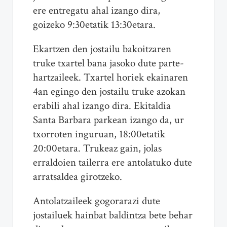
ere entregatu ahal izango dira,
goizeko 9:30etatik 13:30etara.
Ekartzen den jostailu bakoitzaren
truke txartel bana jasoko dute parte-
hartzaileek. Txartel horiek ekainaren
4an egingo den jostailu truke azokan
erabili ahal izango dira. Ekitaldia
Santa Barbara parkean izango da, ur
txorroten inguruan, 18:00etatik
20:00etara. Trukeaz gain, jolas
erraldoien tailerra ere antolatuko dute
arratsaldea girotzeko.
Antolatzaileek gogorarazi dute
jostailuek hainbat baldintza bete behar