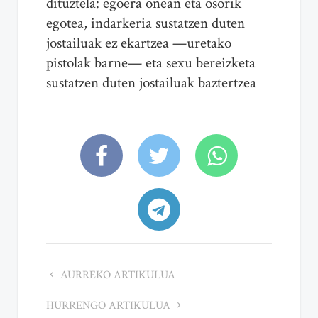
dituztela: egoera onean eta osorik
egotea, indarkeria sustatzen duten
jostailuak ez ekartzea —uretako
pistolak barne— eta sexu bereizketa
sustatzen duten jostailuak baztertzea
AURREKO ARTIKULUA
HURRENGO ARTIKULUA