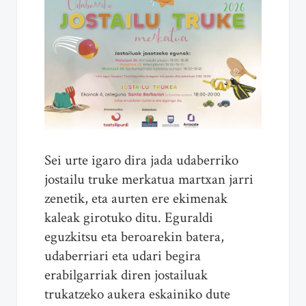
Sei urte igaro dira jada udaberriko
jostailu truke merkatua martxan jarri
zenetik, eta aurten ere ekimenak
kaleak girotuko ditu. Eguraldi
eguzkitsu eta beroarekin batera,
udaberriari eta udari begira
erabilgarriak diren jostailuak
trukatzeko aukera eskainiko dute