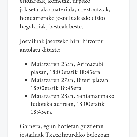
eskuareak, kometak, urpeko
jolasetarako materiala, ureztontziak,
hondarrerako jostailuak edo disko
hegalariak, besteak beste.
Jostailuak jasotzeko hiru hitzordu
antolatu dituzte:
Maiatzaren 26an, Arimazubi
plazan, 18:00etatik 18:45era
Maiatzaren 27an, Biteri plazan,
18:00etatik 18:45era
Maiatzaren 28an, Santamarinako
ludoteka aurrean, 18:00etatik
18:45era
Gainera, egun horietan guztietan
jostailuak Txatxilipurdiko bulegoan