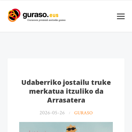
Udaberriko jostailu truke
merkatua itzuliko da
Arrasatera
2026-05-26
GURASO