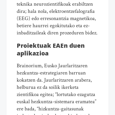
teknika neurozientifikoak erabiltzen
dira; hala nola, elektroentzefalografia
(EEG) edo erresonantzia magnetikoa,
betiere haurrei egokitutako eta ez-
inbaditzaileak diren prozeduren bidez.
Proiektuak EAEn duen
aplikazioa
Brainorium, Eusko Jaurlaritzaren
hezkuntza-estrategiaren barruan
kokatzen da. Jaurlaritzaren arabera,
helburua ez da soilik ikerketa
zientifikoa egitea; “lortutako ezagutza
euskal hezkuntza-sistemara eramatea”
ere bada, “hizkuntza-gaitasunak