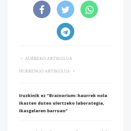
AURREKO ARTIKULUA
HURRENGO ARTIKULUA
Iruzkinik ez "Brainorium: haurrek nola
ikasten duten ulertzeko laborategia,
ikasgelaren barruan"