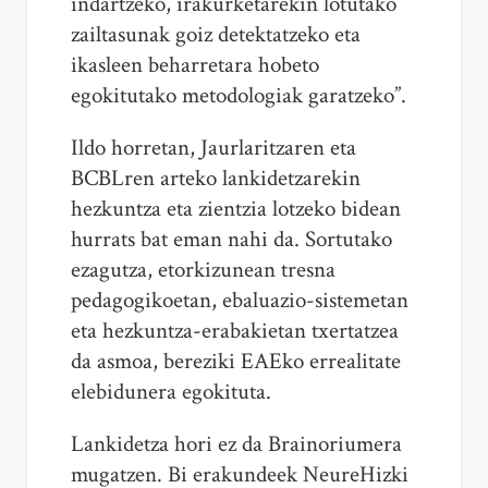
indartzeko, irakurketarekin lotutako
zailtasunak goiz detektatzeko eta
ikasleen beharretara hobeto
egokitutako metodologiak garatzeko”.
Ildo horretan, Jaurlaritzaren eta
BCBLren arteko lankidetzarekin
hezkuntza eta zientzia lotzeko bidean
hurrats bat eman nahi da. Sortutako
ezagutza, etorkizunean tresna
pedagogikoetan, ebaluazio-sistemetan
eta hezkuntza-erabakietan txertatzea
da asmoa, bereziki EAEko errealitate
elebidunera egokituta.
Lankidetza hori ez da Brainoriumera
mugatzen. Bi erakundeek NeureHizki