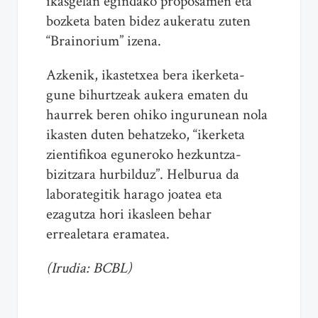
ikasgelan egindako proposamen eta
bozketa baten bidez aukeratu zuten
“Brainorium” izena.
Azkenik, ikastetxea bera ikerketa-
gune bihurtzeak aukera ematen du
haurrek beren ohiko ingurunean nola
ikasten duten behatzeko, “ikerketa
zientifikoa eguneroko hezkuntza-
bizitzara hurbilduz”. Helburua da
laborategitik harago joatea eta
ezagutza hori ikasleen behar
errealetara eramatea.
(Irudia: BCBL)