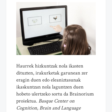
Haurrek hizkuntzak nola ikasten
dituzten, irakurketak garunean zer
eragin duen edo eleaniztasunak
ikaskuntzan nola laguntzen duen
hobeto ulertzeko sortu da Brainorium
proiektua.
Basque Center on
Cognition, Brain and Language