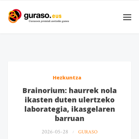
Hezkuntza
Brainorium: haurrek nola
ikasten duten ulertzeko
laborategia, ikasgelaren
barruan
2026-05-28
GURASO