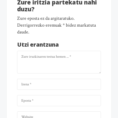
Zure iritzia partekatu nahi
duzu?
Zure eposta ez da argitaratuko.
Derrigorrezko eremuak * bidez markatuta
daude.
Utzi erantzuna