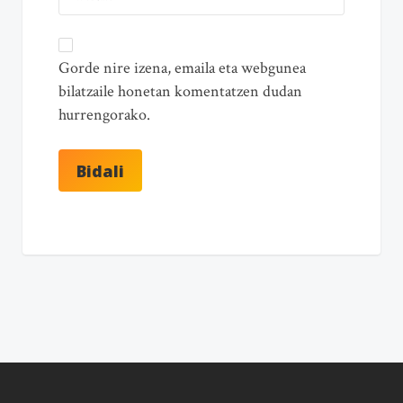
Gorde nire izena, emaila eta webgunea
bilatzaile honetan komentatzen dudan
hurrengorako.