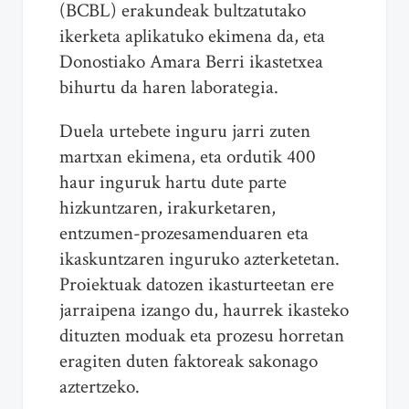
(BCBL) erakundeak bultzatutako
ikerketa aplikatuko ekimena da, eta
Donostiako Amara Berri ikastetxea
bihurtu da haren laborategia.
Duela urtebete inguru jarri zuten
martxan ekimena, eta ordutik 400
haur inguruk hartu dute parte
hizkuntzaren, irakurketaren,
entzumen-prozesamenduaren eta
ikaskuntzaren inguruko azterketetan.
Proiektuak datozen ikasturteetan ere
jarraipena izango du, haurrek ikasteko
dituzten moduak eta prozesu horretan
eragiten duten faktoreak sakonago
aztertzeko.