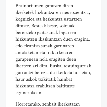
Brainoriumen garatzen diren
ikerketek hizkuntzaren neurozientzia,
kognizioa eta hezkuntza uztartzen
dituzte. Besteak beste, soinuak
bereizteko gaitasunak bigarren
hizkuntzen ikaskuntzan duen eragina,
edo eleaniztasunak garunaren
antolaketan eta irakurketaren
garapenean nola eragiten duen
ikertzen ari dira. Euskal testuinguruak
garrantzi berezia du ikerketa horietan,
haur askok txikitatik hainbat
hizkuntza erabiltzen baitituzte
egunerokoan.
Horretarako, zenbait ikerketatan