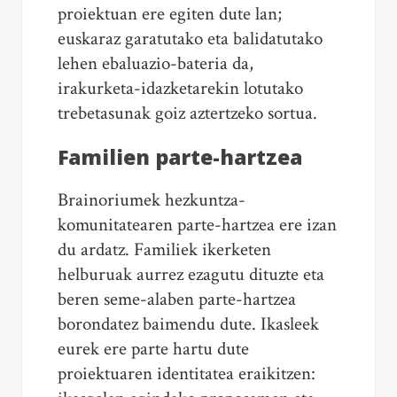
proiektuan ere egiten dute lan;
euskaraz garatutako eta balidatutako
lehen ebaluazio-bateria da,
irakurketa-idazketarekin lotutako
trebetasunak goiz aztertzeko sortua.
Familien parte-hartzea
Brainoriumek hezkuntza-
komunitatearen parte-hartzea ere izan
du ardatz. Familiek ikerketen
helburuak aurrez ezagutu dituzte eta
beren seme-alaben parte-hartzea
borondatez baimendu dute. Ikasleek
eurek ere parte hartu dute
proiektuaren identitatea eraikitzen: