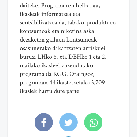
daiteke. Programaren helburua,
ikasleak informatzea eta
sentsibilizatzea da, tabako-produktuen
kontsumoak eta nikotina aska
dezaketen gailuen kontsumoak
osasunerako dakartzaten arriskuei
buruz. LHko 6. eta DBHko 1 eta 2.
mailako ikasleei zuzendutako
programa da KGG. Oraingoz,
programan 44 ikastetxetako 3.709
ikaslek hartu dute parte.