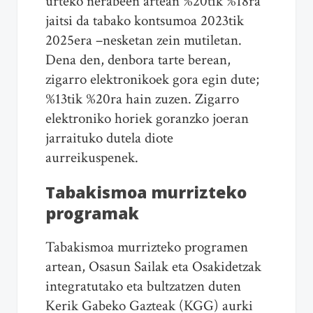
urteko nerabeen artean %20tik %18ra
jaitsi da tabako kontsumoa 2023tik
2025era –nesketan zein mutiletan.
Dena den, denbora tarte berean,
zigarro elektronikoek gora egin dute;
%13tik %20ra hain zuzen. Zigarro
elektroniko horiek goranzko joeran
jarraituko dutela diote
aurreikuspenek.
Tabakismoa murrizteko
programak
Tabakismoa murrizteko programen
artean, Osasun Sailak eta Osakidetzak
integratutako eta bultzatzen duten
Kerik Gabeko Gazteak (KGG) aurki