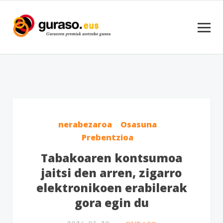
nerabezaroa
Osasuna
Prebentzioa
Tabakoaren kontsumoa
jaitsi den arren, zigarro
elektronikoen erabilerak
gora egin du