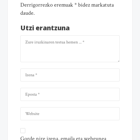
Derrigorrezko eremuak * bidez markatuta
daude.
Utzi erantzuna
Gorde nire izena, emaila eta webgunea