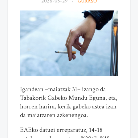
2026-05-29
GURASO
Igandean –maiatzak 31– izango da
Tabakorik Gabeko Mundu Eguna, eta,
horren harira, kerik gabeko astea izan
da maiatzaren azkenengoa.
EAEko datuei erreparatuz, 14-18