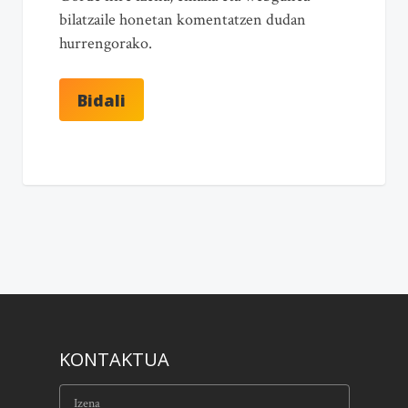
bilatzaile honetan komentatzen dudan
hurrengorako.
KONTAKTUA