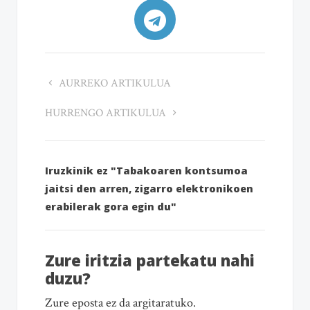
AURREKO ARTIKULUA
HURRENGO ARTIKULUA
Iruzkinik ez "Tabakoaren kontsumoa
jaitsi den arren, zigarro elektronikoen
erabilerak gora egin du"
Zure iritzia partekatu nahi
duzu?
Zure eposta ez da argitaratuko.