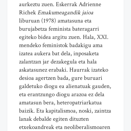
aurkeztu zuen. Eskerrak Adrienne
Richek
Emakumeagandik jaioa
liburuan (1978) amatasuna eta
burujabetza feminista bateragarri
egiteko bidea argitu zuen. Hala, XXI.
mendeko feministok badakigu ama
izatea aukera bat dela, inposaketa
zalantzan jar dezakegula eta hala
askatasunez erabaki. Haurrak izateko
desioa agertzen bada, gure buruari
galdetuko diogu ea alienatuak gauden,
eta erantzungo diogu arazoa ez dela
amatasun bera, heteropatriarkatua
baizik. Eta kapitalismoa, noski, zaintza
lanak debalde egiten dituzten
etxekoandreak eta neoliberalismoaren