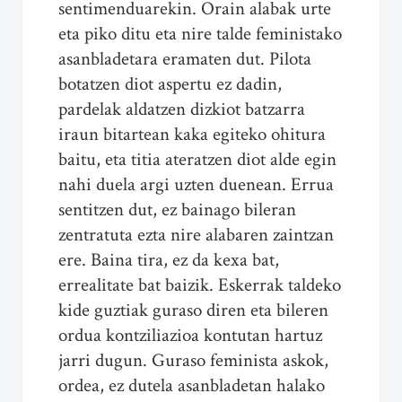
sentimenduarekin. Orain alabak urte
eta piko ditu eta nire talde feministako
asanbladetara eramaten dut. Pilota
botatzen diot aspertu ez dadin,
pardelak aldatzen dizkiot batzarra
iraun bitartean kaka egiteko ohitura
baitu, eta titia ateratzen diot alde egin
nahi duela argi uzten duenean. Errua
sentitzen dut, ez bainago bileran
zentratuta ezta nire alabaren zaintzan
ere. Baina tira, ez da kexa bat,
errealitate bat baizik. Eskerrak taldeko
kide guztiak guraso diren eta bileren
ordua kontziliazioa kontutan hartuz
jarri dugun. Guraso feminista askok,
ordea, ez dutela asanbladetan halako