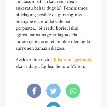
amatasun patriarkalaren artean
aukeratu behar dugula”. Feminismoa
bidelagun, posible da gurasogintza
burujabe eta eraldatzaile bat
gorpuztea, bi eredu horiei iskin
egitea, baina nago zailagoa dela
autoexijentziaren eta molde ideologiko
zurrunen zamaz askatzea.
Azaleko ilustrazioa
Pikara magazinetik
ekarri dugu. Egilea: Señora Milton.