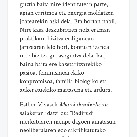
guztia baita nire identitatean parte,
agian erritmoa eta energia moldatzen
joatearekin aski dela. Eta hortan nabil.
Nire kasa deskubritzen nola eraman
praktikara bizitza erdigunean
jartzearen lelo hori, kontuan izanda
nire bizitza gurasogintza dela, bai,
baina baita ere kazetaritzarekiko
pasioa, feminismoarekiko
konpromisoa, familia biologiko eta
aukeratuekiko maitasuna eta ardura.
Esther Vivasek
Mamá desobediente
saiakeran idatzi du: “Badirudi
merkatuaren menpe dagoen amatasun
neoliberalaren edo sakrifikatutako