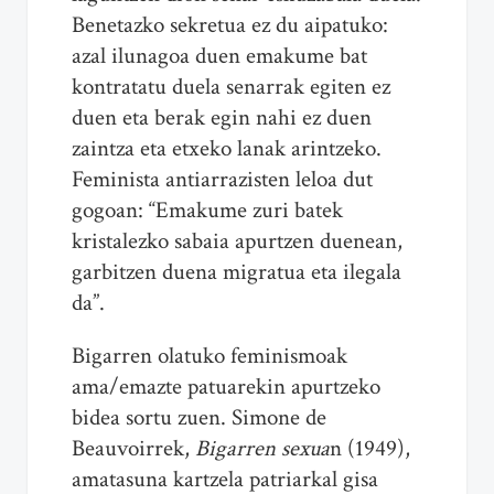
Benetazko sekretua ez du aipatuko:
azal ilunagoa duen emakume bat
kontratatu duela senarrak egiten ez
duen eta berak egin nahi ez duen
zaintza eta etxeko lanak arintzeko.
Feminista antiarrazisten leloa dut
gogoan: “Emakume zuri batek
kristalezko sabaia apurtzen duenean,
garbitzen duena migratua eta ilegala
da”.
Bigarren olatuko feminismoak
ama/emazte patuarekin apurtzeko
bidea sortu zuen. Simone de
Beauvoirrek,
Bigarren sexua
n (1949),
amatasuna kartzela patriarkal gisa