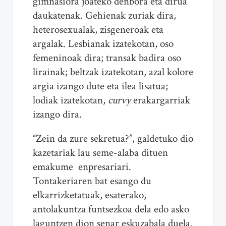
gimnasiora joateko denbora eta dirua
daukatenak. Gehienak zuriak dira,
heterosexualak, zisgeneroak eta
argalak. Lesbianak izatekotan, oso
femeninoak dira; transak badira oso
lirainak; beltzak izatekotan, azal kolore
argia izango dute eta ilea lisatua;
lodiak izatekotan,
curvy
erakargarriak
izango dira.
“Zein da zure sekretua?”, galdetuko dio
kazetariak lau seme-alaba dituen
emakume enpresariari.
Tontakeriaren bat esango du
elkarrizketatuak, esaterako,
antolakuntza funtsezkoa dela edo asko
laguntzen dion senar eskuzabala duela.