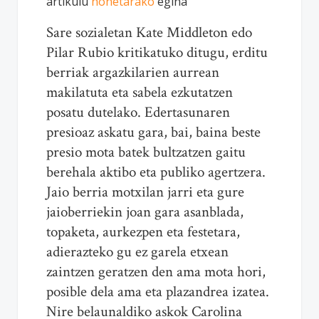
artikulu
honetarako
egina
Sare sozialetan Kate Middleton edo
Pilar Rubio kritikatuko ditugu, erditu
berriak argazkilarien aurrean
makilatuta eta sabela ezkutatzen
posatu dutelako. Edertasunaren
presioaz askatu gara, bai, baina beste
presio mota batek bultzatzen gaitu
berehala aktibo eta publiko agertzera.
Jaio berria motxilan jarri eta gure
jaioberriekin joan gara asanblada,
topaketa, aurkezpen eta festetara,
adierazteko gu ez garela etxean
zaintzen geratzen den ama mota hori,
posible dela ama eta plazandrea izatea.
Nire belaunaldiko askok Carolina