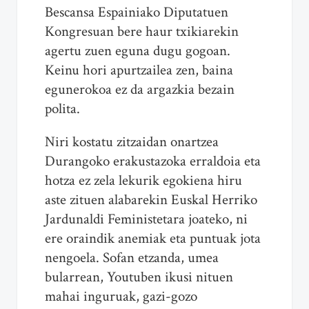
Bescansa Espainiako Diputatuen
Kongresuan bere haur txikiarekin
agertu zuen eguna dugu gogoan.
Keinu hori apurtzailea zen, baina
egunerokoa ez da argazkia bezain
polita.
Niri kostatu zitzaidan onartzea
Durangoko erakustazoka erraldoia eta
hotza ez zela lekurik egokiena hiru
aste zituen alabarekin Euskal Herriko
Jardunaldi Feministetara joateko, ni
ere oraindik anemiak eta puntuak jota
nengoela. Sofan etzanda, umea
bularrean, Youtuben ikusi nituen
mahai inguruak, gazi-gozo