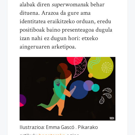
alabak diren
superwoman
ak behar
dituena. Arazoa da gure ama
identitatea eraikitzeko orduan, eredu
positiboak baino presenteagoa dugula
izan nahi ez dugun hori: etxeko
aingeruaren arketipoa.
Ilustrazioa: Emma Gascó . Pikarako