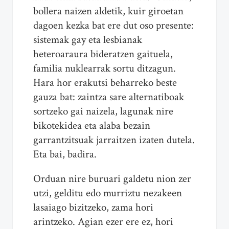
bollera naizen aldetik, kuir giroetan
dagoen kezka bat ere dut oso presente:
sistemak gay eta lesbianak
heteroaraura bideratzen gaituela,
familia nuklearrak sortu ditzagun.
Hara hor erakutsi beharreko beste
gauza bat: zaintza sare alternatiboak
sortzeko gai naizela, lagunak nire
bikotekidea eta alaba bezain
garrantzitsuak jarraitzen izaten dutela.
Eta bai, badira.
Orduan nire buruari galdetu nion zer
utzi, gelditu edo murriztu nezakeen
lasaiago bizitzeko, zama hori
arintzeko. Agian ezer ere ez, hori