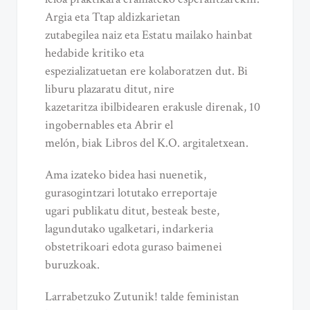
Argia eta Ttap aldizkarietan
zutabegilea naiz eta Estatu mailako hainbat
hedabide kritiko eta
espezializatuetan ere kolaboratzen dut. Bi
liburu plazaratu ditut, nire
kazetaritza ibilbidearen erakusle direnak, 10
ingobernables eta Abrir el
melón, biak Libros del K.O. argitaletxean.
Ama izateko bidea hasi nuenetik,
gurasogintzari lotutako erreportaje
ugari publikatu ditut, besteak beste,
lagundutako ugalketari, indarkeria
obstetrikoari edota guraso baimenei
buruzkoak.
Larrabetzuko Zutunik! talde feministan