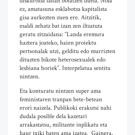
diskurtsoa faltan botatzen duela. Nola
ez, amatasuna esklabotza kapitalista
gisa aurkezten zuen ere. Aitzitik,
esaldi zehatz bat izan zen iltzatuta
geratu zitzaidana: “Landa eremura
haztera joateko, haien proiektu
pertsonalak utzi, gelditu edo murrizten
dituzten bikote heterosexualek edo
lesbiana horiek”. Interpelatua sentitu
nintzen.
Eta konturatu nintzen super ama
feministaren tranpan bete-betean
erori naizela. Publikoki erakutsi nahi
dudala posible dela kazetari
arrakastatsu, militante inplikatu eta
haur txiki baten ama izatea. Gainera,