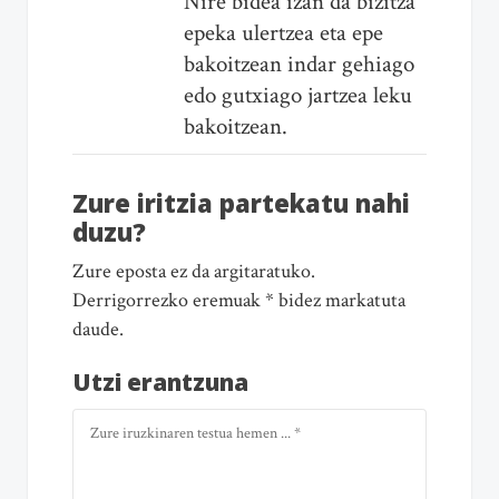
Nire bidea izan da bizitza
epeka ulertzea eta epe
bakoitzean indar gehiago
edo gutxiago jartzea leku
bakoitzean.
Zure iritzia partekatu nahi
duzu?
Zure eposta ez da argitaratuko.
Derrigorrezko eremuak * bidez markatuta
daude.
Utzi erantzuna