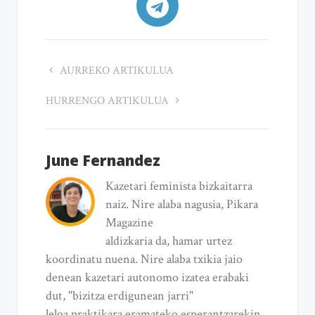
AURREKO ARTIKULUA
HURRENGO ARTIKULUA
June Fernandez
Kazetari feminista bizkaitarra
naiz. Nire alaba nagusia, Pikara
Magazine
aldizkaria da, hamar urtez
koordinatu nuena. Nire alaba txikia jaio
denean kazetari autonomo izatea erabaki
dut, "bizitza erdigunean jarri"
leloa praktikara eramateko esperantzarekin.