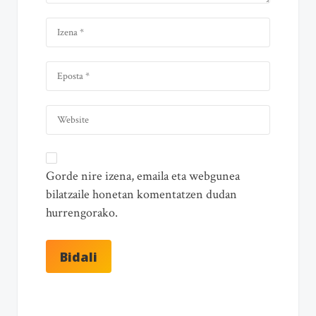
Gorde nire izena, emaila eta webgunea
bilatzaile honetan komentatzen dudan
hurrengorako.