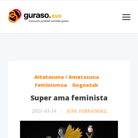
Aitatasuna / Amatasuna
Feminismoa
Gogoetak
Super ama feminista
2021-03-14
JUNE FERNANDEZ