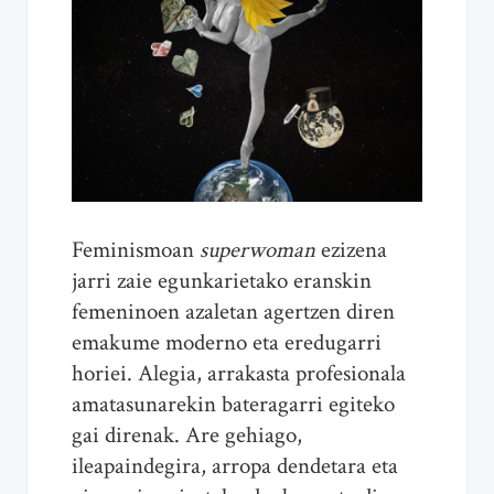
Feminismoan
superwoman
ezizena
jarri zaie egunkarietako eranskin
femeninoen azaletan agertzen diren
emakume moderno eta eredugarri
horiei. Alegia, arrakasta profesionala
amatasunarekin bateragarri egiteko
gai direnak. Are gehiago,
ileapaindegira, arropa dendetara eta