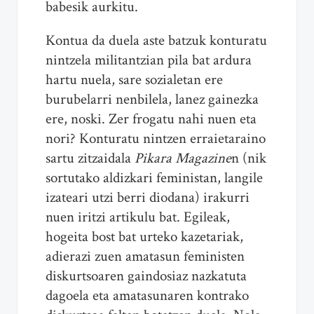
babesik aurkitu.
Kontua da duela aste batzuk konturatu
nintzela militantzian pila bat ardura
hartu nuela, sare sozialetan ere
burubelarri nenbilela, lanez gainezka
ere, noski. Zer frogatu nahi nuen eta
nori? Konturatu nintzen erraietaraino
sartu zitzaidala
Pikara Magazine
n (nik
sortutako aldizkari feministan, langile
izateari utzi berri diodana) irakurri
nuen iritzi artikulu bat. Egileak,
hogeita bost bat urteko kazetariak,
adierazi zuen amatasun feministen
diskurtsoaren gaindosiaz nazkatuta
dagoela eta amatasunaren kontrako