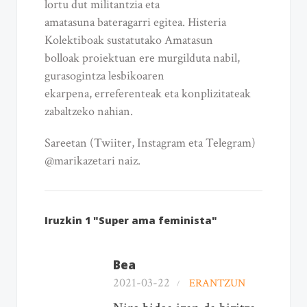
lortu dut militantzia eta
amatasuna bateragarri egitea. Histeria
Kolektiboak sustatutako Amatasun
bolloak proiektuan ere murgilduta nabil,
gurasogintza lesbikoaren
ekarpena, erreferenteak eta konplizitateak
zabaltzeko nahian.
Sareetan (Twiiter, Instagram eta Telegram)
@marikazetari naiz.
Iruzkin 1 "Super ama feminista"
Bea
2021-03-22
ERANTZUN