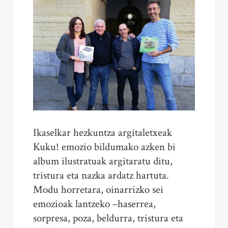
Ikaselkar hezkuntza argitaletxeak
Kuku! emozio bildumako azken bi
album ilustratuak argitaratu ditu,
tristura eta nazka ardatz hartuta.
Modu horretara, oinarrizko sei
emozioak lantzeko –haserrea,
sorpresa, poza, beldurra, tristura eta