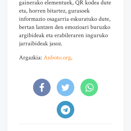
gainerako elementuek, QR kodea dute
eta, horren bitartez, gurasoek
informazio osagarria eskuratuko dute,
bertan lantzen den emozioari buruzko
argibideak eta erabileraren inguruko
jarraibideak jasoz.
Argazkia:
Anboto.org
.