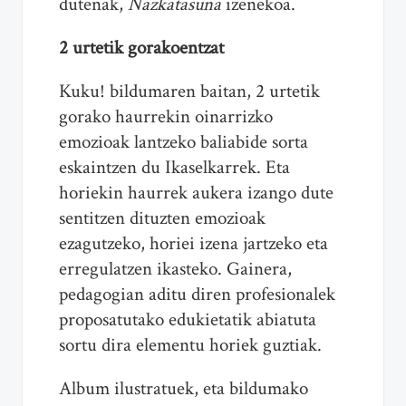
dutenak,
Nazkatasuna
izenekoa.
2 urtetik gorakoentzat
Kuku! bildumaren baitan, 2 urtetik
gorako haurrekin oinarrizko
emozioak lantzeko baliabide sorta
eskaintzen du Ikaselkarrek. Eta
horiekin haurrek aukera izango dute
sentitzen dituzten emozioak
ezagutzeko, horiei izena jartzeko eta
erregulatzen ikasteko. Gainera,
pedagogian aditu diren profesionalek
proposatutako edukietatik abiatuta
sortu dira elementu horiek guztiak.
Album ilustratuek, eta bildumako