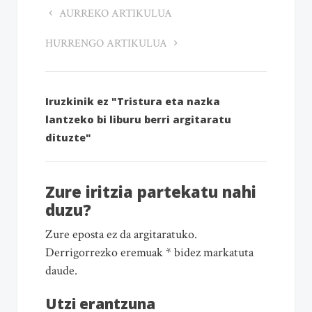
AURREKO ARTIKULUA
HURRENGO ARTIKULUA
Iruzkinik ez "Tristura eta nazka
lantzeko bi liburu berri argitaratu
dituzte"
Zure iritzia partekatu nahi
duzu?
Zure eposta ez da argitaratuko.
Derrigorrezko eremuak * bidez markatuta
daude.
Utzi erantzuna