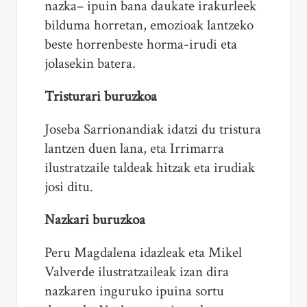
nazka– ipuin bana daukate irakurleek
bilduma horretan, emozioak lantzeko
beste horrenbeste horma-irudi eta
jolasekin batera.
Tristurari buruzkoa
Joseba Sarrionandiak idatzi du tristura
lantzen duen lana, eta Irrimarra
ilustratzaile taldeak hitzak eta irudiak
josi ditu.
Nazkari buruzkoa
Peru Magdalena idazleak eta Mikel
Valverde ilustratzaileak izan dira
nazkaren inguruko ipuina sortu