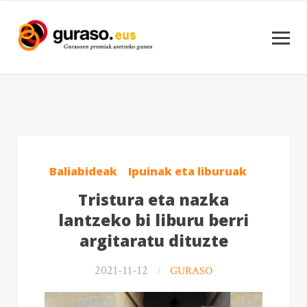
Baliabideak
Ipuinak eta liburuak
Tristura eta nazka
lantzeko bi liburu berri
argitaratu dituzte
2021-11-12
GURASO