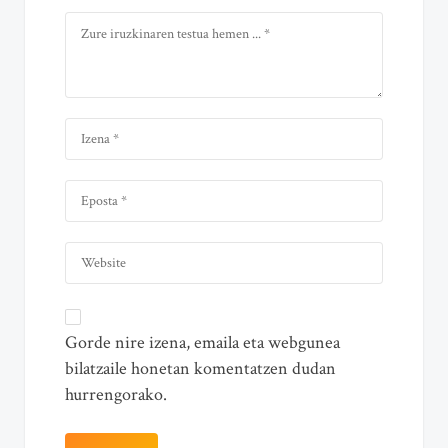
Gorde nire izena, emaila eta webgunea
bilatzaile honetan komentatzen dudan
hurrengorako.