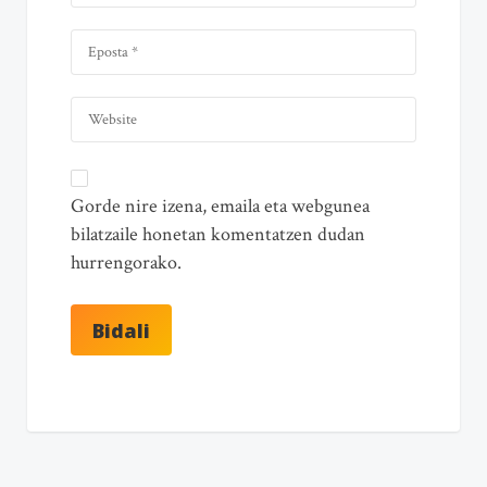
Gorde nire izena, emaila eta webgunea
bilatzaile honetan komentatzen dudan
hurrengorako.