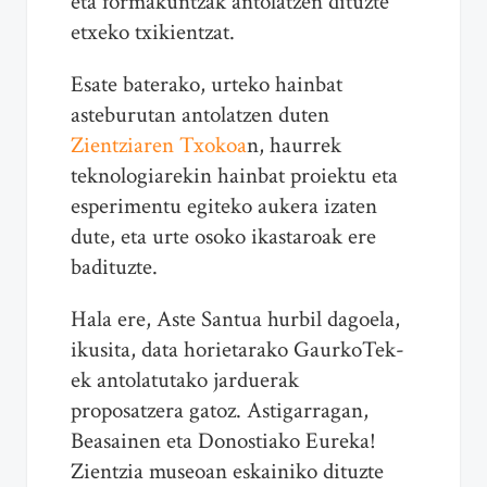
eta formakuntzak antolatzen dituzte
etxeko txikientzat.
Esate baterako, urteko hainbat
asteburutan antolatzen duten
Zientziaren Txokoa
n, haurrek
teknologiarekin hainbat proiektu eta
esperimentu egiteko aukera izaten
dute, eta urte osoko ikastaroak ere
badituzte.
Hala ere, Aste Santua hurbil dagoela,
ikusita, data horietarako GaurkoTek-
ek antolatutako jarduerak
proposatzera gatoz. Astigarragan,
Beasainen eta Donostiako Eureka!
Zientzia museoan eskainiko dituzte