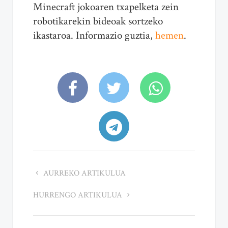
Minecraft jokoaren txapelketa zein
robotikarekin bideoak sortzeko
ikastaroa. Informazio guztia,
hemen
.
AURREKO ARTIKULUA
HURRENGO ARTIKULUA