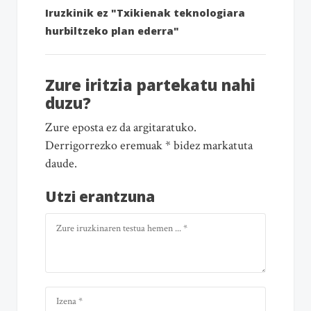
Iruzkinik ez "Txikienak teknologiara
hurbiltzeko plan ederra"
Zure iritzia partekatu nahi
duzu?
Zure eposta ez da argitaratuko.
Derrigorrezko eremuak * bidez markatuta
daude.
Utzi erantzuna