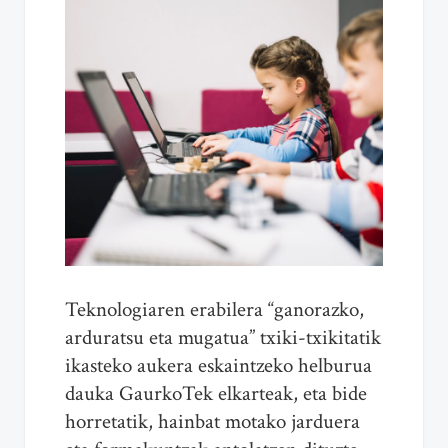
Teknologiaren erabilera “ganorazko,
arduratsu eta mugatua” txiki-txikitatik
ikasteko aukera eskaintzeko helburua
dauka GaurkoTek elkarteak, eta bide
horretatik, hainbat motako jarduera