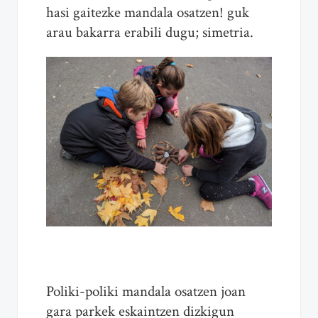
hasi gaitezke mandala osatzen! guk
arau bakarra erabili dugu; simetria.
Poliki-poliki mandala osatzen joan
gara parkek eskaintzen dizkigun