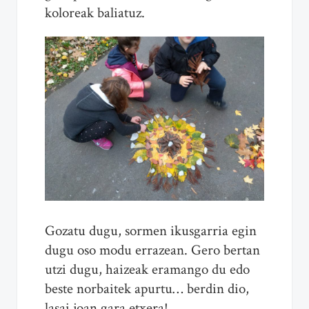
koloreak baliatuz.
Gozatu dugu, sormen ikusgarria egin
dugu oso modu errazean. Gero bertan
utzi dugu, haizeak eramango du edo
beste norbaitek apurtu… berdin dio,
lasai joan gara etxera!