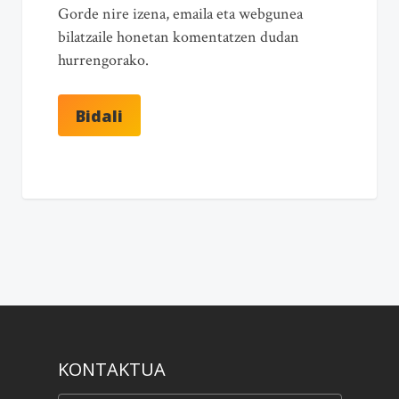
Gorde nire izena, emaila eta webgunea
bilatzaile honetan komentatzen dudan
hurrengorako.
KONTAKTUA