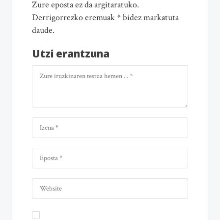
Zure eposta ez da argitaratuko.
Derrigorrezko eremuak * bidez markatuta
daude.
Utzi erantzuna