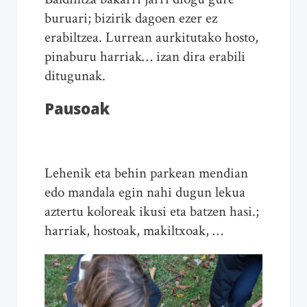
buruari; bizirik dagoen ezer ez
erabiltzea. Lurrean aurkitutako hosto,
pinaburu harriak… izan dira erabili
ditugunak.
Pausoak
Lehenik eta behin parkean mendian
edo mandala egin nahi dugun lekua
aztertu koloreak ikusi eta batzen hasi.;
harriak, hostoak, makiltxoak, …