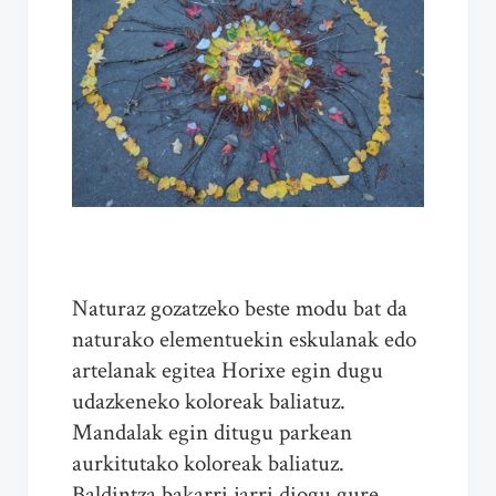
Naturaz gozatzeko beste modu bat da
naturako elementuekin eskulanak edo
artelanak egitea Horixe egin dugu
udazkeneko koloreak baliatuz.
Mandalak egin ditugu parkean
aurkitutako koloreak baliatuz.
Baldintza bakarri jarri diogu gure