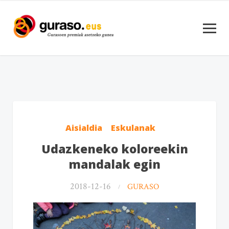
Aisialdia
Eskulanak
Udazkeneko koloreekin
mandalak egin
2018-12-16
GURASO