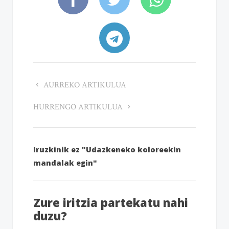
AURREKO ARTIKULUA
HURRENGO ARTIKULUA
Iruzkinik ez "Udazkeneko koloreekin
mandalak egin"
Zure iritzia partekatu nahi
duzu?