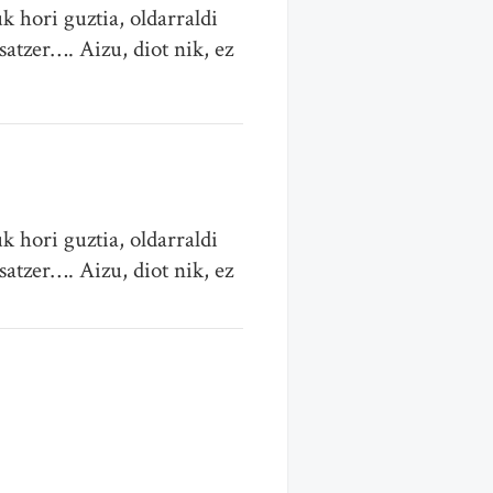
k hori guztia, oldarraldi
satzer…. Aizu, diot nik, ez
k hori guztia, oldarraldi
satzer…. Aizu, diot nik, ez