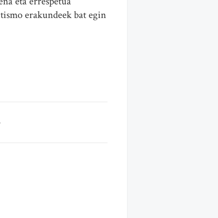
ena eta errespetua”
utismo erakundeek bat egin