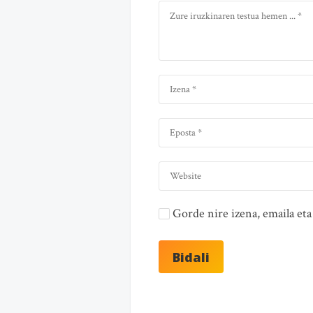
Gorde nire izena, emaila e