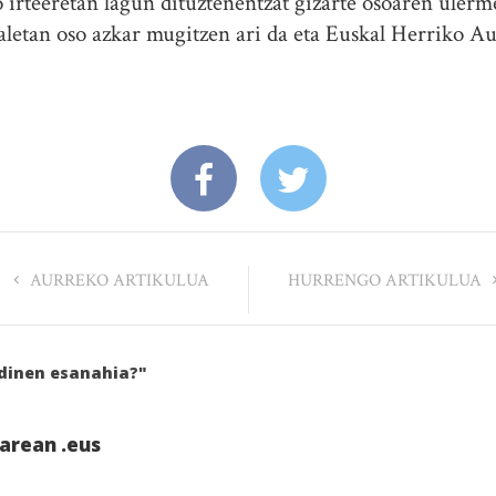
o irteeretan lagun dituztenentzat gizarte osoaren ulerm
aletan oso azkar mugitzen ari da eta Euskal Herriko A
AURREKO ARTIKULUA
HURRENGO ARTIKULUA
rdinen esanahia?"
Sarean .eus