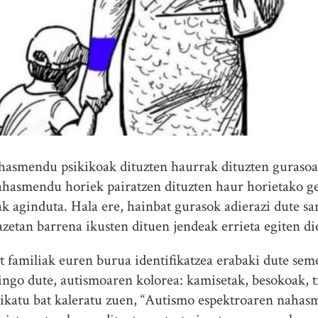
hasmendu psikikoak dituzten haurrak dituzten gurasoak
ahasmendu horiek pairatzen dituzten haur horietako g
k aginduta. Hala ere, hainbat gurasok adierazi dute sa
azetan barrena ikusten dituen jendeak errieta egiten di
t familiak euren burua identifikatzea erabaki dute seme
gingo dute, autismoaren kolorea: kamisetak, besokoak, t
atu bat kaleratu zuen, “Autismo espektroaren nahas