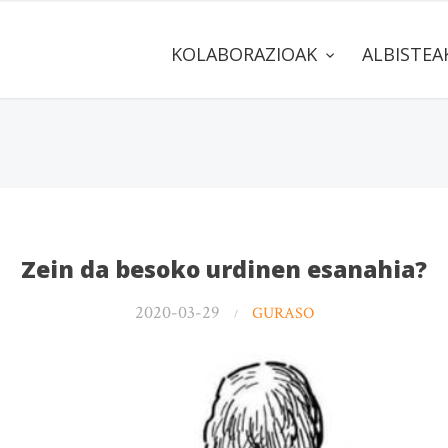
KOLABORAZIOAK
ALBISTE
Zein da besoko urdinen esanahia?
2020-03-29
GURASO