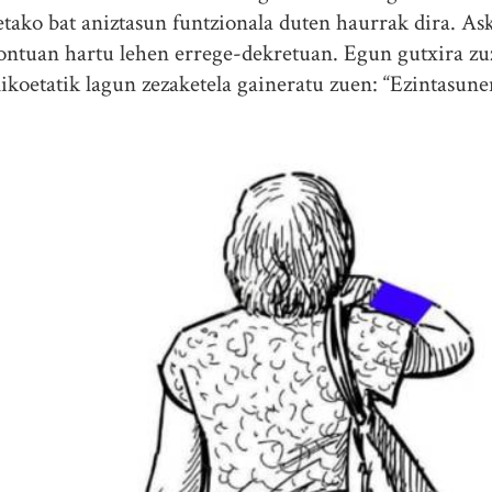
oetako bat aniztasun funtzionala duten haurrak dira. As
kontuan hartu lehen errege-dekretuan. Egun gutxira z
likoetatik lagun zezaketela gaineratu zuen: “Ezintasune