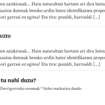
zen zaizkionak… Hain naturaltzat hartzen ari dira batzu
fikazioa dutenak besoko urdin batez identifikatzea propo
ri garrasi ez egitea? Eta tira: pozaldi, harroaldi […]
ZUZEU
zen zaizkionak… Hain naturaltzat hartzen ari dira batzu
fikazioa dutenak besoko urdin batez identifikatzea propo
ri garrasi ez egitea? Eta tira: pozaldi, harroaldi […]
atu nahi duzu?
. Derrigorrezko eremuak * bidez markatuta daude.