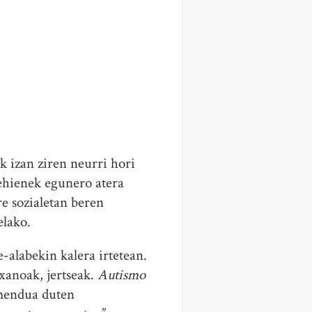
 izan ziren neurri hori
ehienek egunero atera
re sozialetan beren
elako.
-alabekin kalera irtetean.
xanoak, jertseak.
Autismo
mendua duten