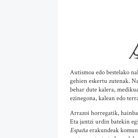
Autismoa edo bestelako na
gehien eskertu zutenak. N
behar dute kalera, medikua
ezinegona, kalean edo terr
Arrazoi horregatik, hainba
Eta jantzi urdin batekin e
España
erakundeak komunik