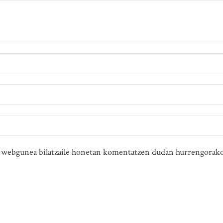
ta webgunea bilatzaile honetan komentatzen dudan hurrengorako