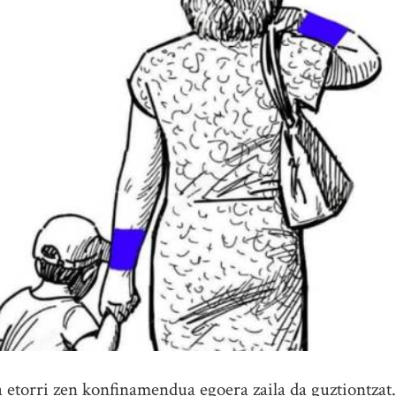
etorri zen konfinamendua egoera zaila da guztiontzat.