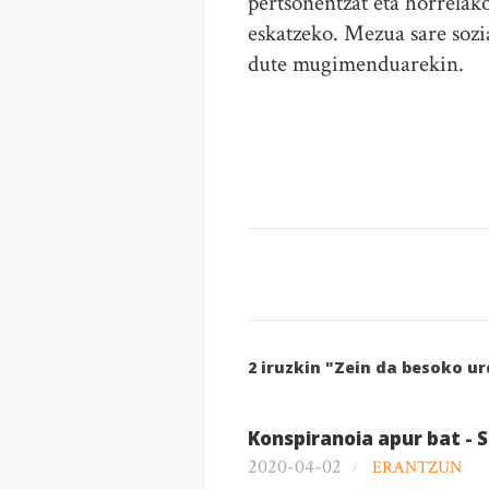
pertsonentzat eta horrelak
eskatzeko. Mezua sare sozi
dute mugimenduarekin.
2 iruzkin "Zein da besoko u
Konspiranoia apur bat - 
2020-04-02
ERANTZUN