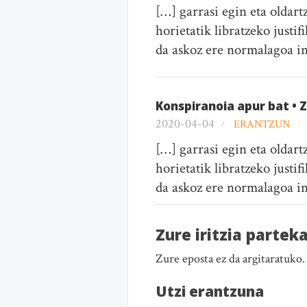
[…] garrasi egin eta oldart
horietatik libratzeko justi
da askoz ere normalagoa ino
Konspiranoia apur bat • 
2020-04-04
ERANTZUN
[…] garrasi egin eta oldart
horietatik libratzeko justi
da askoz ere normalagoa ino
Zure iritzia partek
Zure eposta ez da argitaratuko
Utzi erantzuna