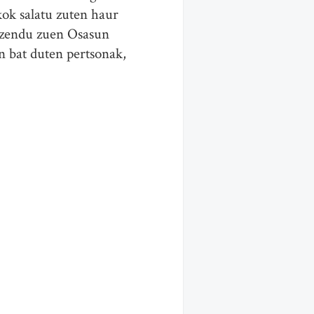
kok salatu zuten haur
uzendu zuen Osasun
n bat duten pertsonak,