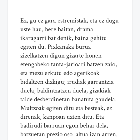
Ez, gu ez gara estremistak, eta ez dugu
uste hau, bere baitan, drama
ikaragarri bat denik, baina gehitu
egiten du. Pixkanaka burua
zizelkatzen digun gizarte honen
etengabeko tanta-jarioari batzen zaio,
eta mezu ezkutu edo agerikoak
bidaltzen dizkigu; irudiak garrantzia
duela, baldintzatzen duela, gizakiak
talde desberdinetan banatuta gaudela.
Multzoak egiten ditu eta besteak, ez
direnak, kanpoan uzten ditu. Eta
badirudi barruan egon behar dela,
batzuetan prezio oso altua izan arren.