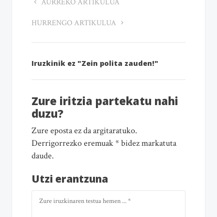
AURREKO ARTIKULUA
HURRENGO ARTIKULUA
Iruzkinik ez "Zein polita zauden!"
Zure iritzia partekatu nahi
duzu?
Zure eposta ez da argitaratuko.
Derrigorrezko eremuak * bidez markatuta
daude.
Utzi erantzuna