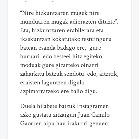
“Nire hizkuntzaren mugek nire
munduaren mugak adierazten dituzte”.
Eta, hizkuntzaren erabilerara eta
ikaskuntzan kokatutako testuinguru
batean esanda badago ere, gure
buruari edo besteei hitz egiteko
moduak gure gizarteko oinarri
zaharkitu batzuk sendotu edo, aitzitik,
eraisten laguntzen digula
azpimarratzeko ere balio digu.
Duela hilabete batzuk Instagramen
asko gustatu zitzaigun Juan Camilo
Gaorren aipu hau irakurri genuen: