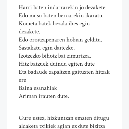
Harri baten indarrarekin jo dezakete
Edo musu baten beroarekin ikaratu.
Kometa batek bezala ihes egin
dezakete.
Edo oroitzapenaren hobian gelditu.
Sastakatu egin daitezke.
Izotzezko bihotz bat zimurtzea.
Hitz batzuek duindu egiten dute
Eta badaude zapaltzen gaituzten hitzak
ere
Baina esanahiak
Ariman irauten dute.
Gure ustez, hizkuntzan ematen ditugu
aldaketa txikiek agian ez dute bizitza