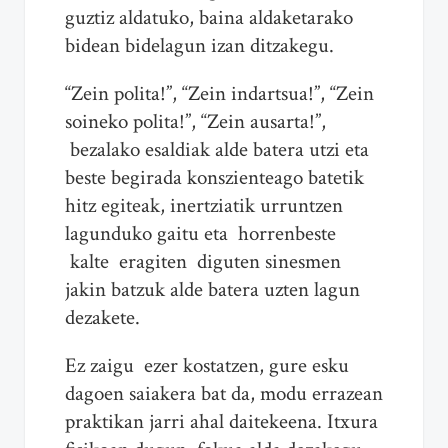
guztiz aldatuko, baina aldaketarako
bidean bidelagun izan ditzakegu.
“Zein polita!”, “Zein indartsua!”, “Zein
soineko polita!”, “Zein ausarta!”,
bezalako esaldiak alde batera utzi eta
beste begirada konszienteago batetik
hitz egiteak, inertziatik urruntzen
lagunduko gaitu eta horrenbeste
kalte eragiten diguten sinesmen
jakin batzuk alde batera uzten lagun
dezakete.
Ez zaigu ezer kostatzen, gure esku
dagoen saiakera bat da, modu errazean
praktikan jarri ahal daitekeena. Itxura