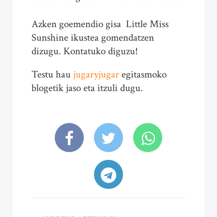
Azken goemendio gisa Little Miss
Sunshine ikustea gomendatzen
dizugu. Kontatuko diguzu!
Testu hau
jugaryjugar
egitasmoko
blogetik jaso eta itzuli dugu.