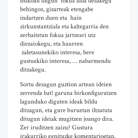
fisikoan dugun fokua alda dezakegu
behingoz, gizarteak etengabe
indartzen duen eta hain
zirkunstantziala eta kaltegarria den
zerbaitetan fokua jartzeari utz
diezaiokegu, eta haurren
zaletasunekiko interesa, bere
gustuekiko interesa, … nabarmendu
ditzakegu.
Sortu dezagun guztion artean ideien
zerrenda bat! garuna birkonfiguratzen
lagunduko diguten ideak bildu
ditzagun, eta gure buruetan iltzatuta
ditugun ideiak mugitzen joango dira.
Zer iruditzen zaizu? Gustura
irakurriko genituzke komentarioetan.