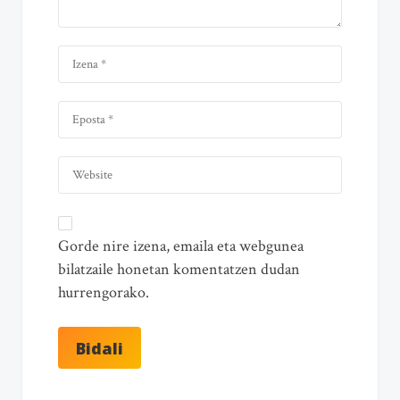
Gorde nire izena, emaila eta webgunea
bilatzaile honetan komentatzen dudan
hurrengorako.