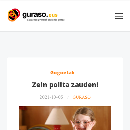
Gogoetak
Zein polita zauden!
2021-10-05
GURASO