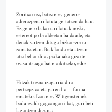
Zoritxarrez, batez ere, genero-
adierazpenari lotuta gertatzen da hau.
Ez genero bakarrari lotuak noski,
estereotipo bi aldeetan baidaude, eta
denak sartzen ditugu bizkar-zorro
zamatsuetan. Biak landu eta atzean
utzi behar dira, pixkanaka gizarte
osasuntsuago bat eraikitzeko, edo?
Hitzak tresna izugarria dira
pertzepzioa eta garen horri forma
emateko. Izan ere, Wittgensteinek
badu esaldi gogoangarri bat, guri beti
laguntzen diguna: