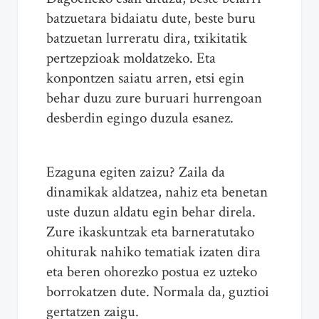
batzuetara bidaiatu dute, beste buru
batzuetan lurreratu dira, txikitatik
pertzepzioak moldatzeko. Eta
konpontzen saiatu arren, etsi egin
behar duzu zure buruari hurrengoan
desberdin egingo duzula esanez.
Ezaguna egiten zaizu? Zaila da
dinamikak aldatzea, nahiz eta benetan
uste duzun aldatu egin behar direla.
Zure ikaskuntzak eta barneratutako
ohiturak nahiko tematiak izaten dira
eta beren ohorezko postua ez uzteko
borrokatzen dute. Normala da, guztioi
gertatzen zaigu.