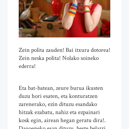
Zein polita zauden! Bai itxura dotorea!
Zein neska polita! Nolako soineko
ederra!
Eta bat-batean, zeure burua ikusten
duzu hori esaten, eta konturatzen
zarenerako, ezin dituzu esandako
hitzak ezabatu, nahiz eta ezpainari
kosk egin, airean hegan geratu dira!.
Dagoeneko esan dituzu, beste belarri