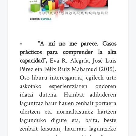
•
“A mí no me parece. Casos
prácticos para comprender la alta
capacidad”,
Eva R. Alegría, José Luis
Pérez eta Félix Ruiz Mahamud (2015).
Oso liburu interesgarria, egileek urte
askotako esperientziaren ondoren
idatzi dutena. Hainbat adibideren
laguntzaz haur hauen zenbait portaera
ulertzen eta normaltasunez hartzen
lagunduko digute eta, baita, beste
zenbait kasutan, haurrari laguntzeko