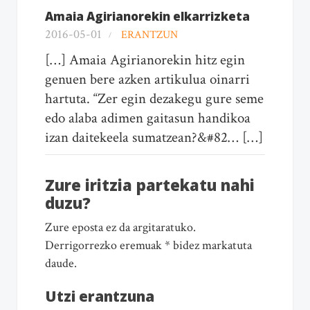
Amaia Agirianorekin elkarrizketa
2016-05-01
ERANTZUN
[…] Amaia Agirianorekin hitz egin
genuen bere azken artikulua oinarri
hartuta. “Zer egin dezakegu gure seme
edo alaba adimen gaitasun handikoa
izan daitekeela sumatzean?&#82… […]
Zure iritzia partekatu nahi
duzu?
Zure eposta ez da argitaratuko.
Derrigorrezko eremuak * bidez markatuta
daude.
Utzi erantzuna