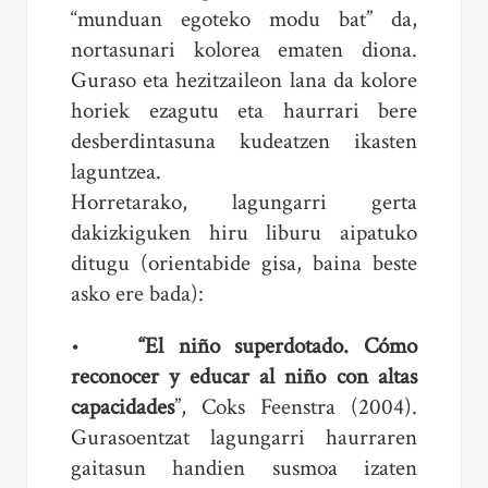
“munduan egoteko modu bat” da,
nortasunari kolorea ematen diona.
Guraso eta hezitzaileon lana da kolore
horiek ezagutu eta haurrari bere
desberdintasuna kudeatzen ikasten
laguntzea.
Horretarako, lagungarri gerta
dakizkiguken hiru liburu aipatuko
ditugu (orientabide gisa, baina beste
asko ere bada):
•
“El niño superdotado. Cómo
reconocer y educar al niño con altas
capacidades
”, Coks Feenstra (2004).
Gurasoentzat lagungarri haurraren
gaitasun handien susmoa izaten