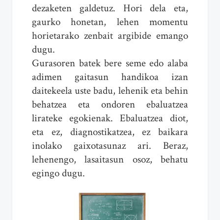
dezaketen galdetuz. Hori dela eta,
gaurko honetan, lehen momentu
horietarako zenbait argibide emango
dugu.
Gurasoren batek bere seme edo alaba
adimen gaitasun handikoa izan
daitekeela uste badu, lehenik eta behin
behatzea eta ondoren ebaluatzea
lirateke egokienak. Ebaluatzea diot,
eta ez, diagnostikatzea, ez baikara
inolako gaixotasunaz ari. Beraz,
lehenengo, lasaitasun osoz, behatu
egingo dugu.