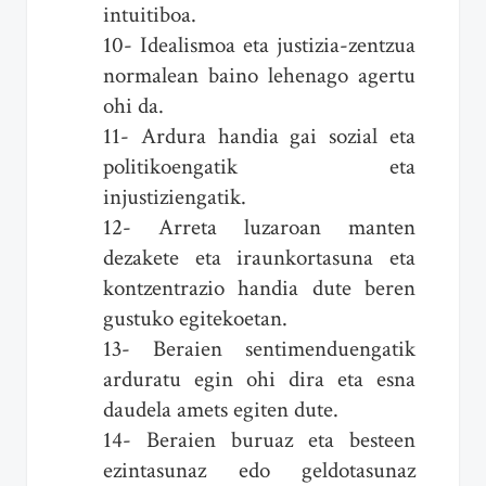
intuitiboa.
10- Idealismoa eta justizia-zentzua
normalean baino lehenago agertu
ohi da.
11- Ardura handia gai sozial eta
politikoengatik eta
injustiziengatik.
12- Arreta luzaroan manten
dezakete eta iraunkortasuna eta
kontzentrazio handia dute beren
gustuko egitekoetan.
13- Beraien sentimenduengatik
arduratu egin ohi dira eta esna
daudela amets egiten dute.
14- Beraien buruaz eta besteen
ezintasunaz edo geldotasunaz