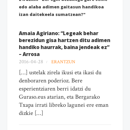
edo alaba adimen gaitasun handikoa
izan daitekeela sumatzean?"
Amaia Agiriano: “Legeak behar
berezidun gisa hartzen ditu adimen
handiko haurrak, baina jendeak ez”
– Arrosa
2016-04-28
ERANTZUN
[…] ustelak zirela ikusi eta ikasi du
denboraren poderioz. Bere
esperientziaren berri idatzi du
Guraso.eus atarian, eta Bergarako
Txapa irrati libreko lagunei ere eman
dizkie […]