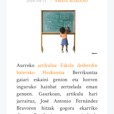
2016-04-11
AMAIA AGIRIANO
Aurreko
artikulua Eskola desberdin
baterako Hezkuntza
Berrikuntza
gaiari eskaini genion eta horren
inguruko hainbat zertzelada eman
genuen. Gaurkoan, artikulu hari
jarraituz, José Antonio Fernández
Bravoren hitzak gogora ekarriko