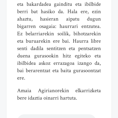
eta bakardadea gainditu eta ibilbide
berri bat hasiko da. Hala ere, ezin
ahaztu, hasieran aipatu dugun
bigarren osagaia: haurrari entzutea.
Ez belarriarekin soilik, bihotzarekin
eta buruarekin ere bai. Haurra libre
senti dadila sentitzen eta pentsatzen
duena gurasookin hitz egiteko eta
ibilbidea askoz errazagoa izango da,
bai berarentzat eta baita gurasoontzat
ere.
Amaia Agirianorekin elkarrizketa
bere idaztia oinarri hartuta.