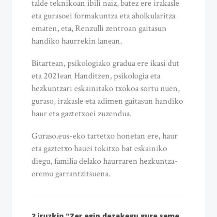
talde teknikoan ibili naiz, batez ere irakasle
eta gurasoei formakuntza eta aholkularitza
ematen, eta, Renzulli zentroan gaitasun
handiko haurrekin lanean.
Bitartean, psikologiako gradua ere ikasi dut
eta 2021ean Handitzen, psikologia eta
hezkuntzari eskainitako txokoa sortu nuen,
guraso, irakasle eta adimen gaitasun handiko
haur eta gaztetxoei zuzendua.
Guraso.eus-eko tartetxo honetan ere, haur
eta gaztetxo hauei tokitxo bat eskainiko
diegu, familia delako haurraren hezkuntza-
eremu garrantzitsuena.
2 iruzkin "Zer egin dezakegu gure seme