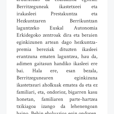
Berritzeguneak ikastetxeei eta
irakasleei Prestakuntza eta
Hezkuntzaren Berrikuntzan
laguntzeko Euskal Autonomia
Erkidegoko zentroak dira eta beraien
eginkizunen artean dago hezkuntza-
premia bereziak dituzten ikasleei
erantzuna ematen laguntzea, hau da,
adimen gaitasun handiko ikasleei ere
bai. Hala ere, esan bezala,
Berritzegunearen eginkizuna
ikastetxeari aholkuak ematea da eta ez
familiari, eta, ondorioz, bigarren kasu
honetan, familiaren parte-hartzea
txikiagoa izango da lehenengoan
baino. Behin ebaluazioa egin ondoren,