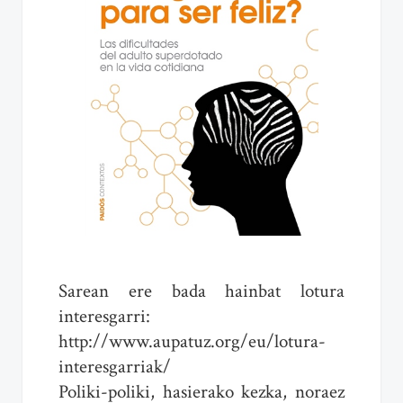
Sarean ere bada hainbat lotura
interesgarri:
http://www.aupatuz.org/eu/lotura-
interesgarriak/
Poliki-poliki, hasierako kezka, noraez