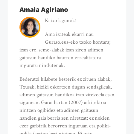
Amaia Agiriano
Kaixo lagunok!
Ama izateak ekarri nau
Guraso.eus-eko txoko hontara;
izan ere, seme-alabak izan ziren adimen
gaitasun handiko haurren errealitatera
inguratu nindutenak.
Bederatzi hilabete besterik ez zituen alabak,
Txusak, biziki eskertzen dugun sendagileak,
adimen gaitasun handikoa izan zitekeela esan
zigunean. Garai hartan (2007) arkitektoa
nintzen ogibidez eta adimen gaitasun
handien gaia berria zen niretzat; ez nekien
ezer garbirik berorren inguruan eta poliki-
poliki ikasten hasi nintzen. Bi urte