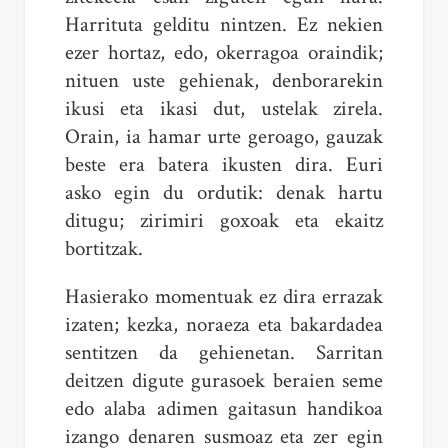
Harrituta gelditu nintzen. Ez nekien
ezer hortaz, edo, okerragoa oraindik;
nituen uste gehienak, denborarekin
ikusi eta ikasi dut, ustelak zirela.
Orain, ia hamar urte geroago, gauzak
beste era batera ikusten dira. Euri
asko egin du ordutik: denak hartu
ditugu; zirimiri goxoak eta ekaitz
bortitzak.
Hasierako momentuak ez dira errazak
izaten; kezka, noraeza eta bakardadea
sentitzen da gehienetan. Sarritan
deitzen digute gurasoek beraien seme
edo alaba adimen gaitasun handikoa
izango denaren susmoaz eta zer egin