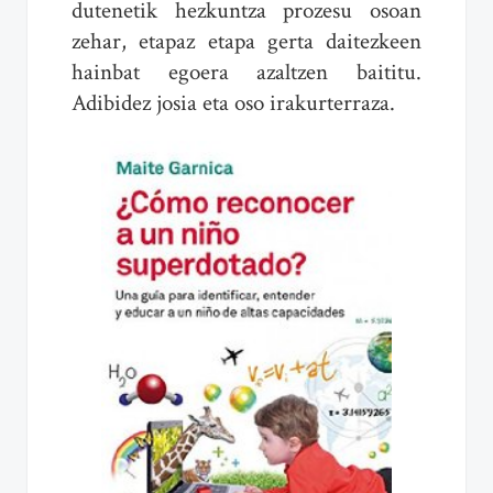
dutenetik hezkuntza prozesu osoan
zehar, etapaz etapa gerta daitezkeen
hainbat egoera azaltzen baititu.
Adibidez josia eta oso irakurterraza.