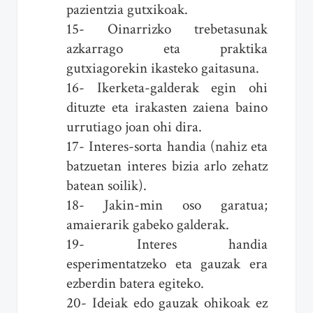
pazientzia gutxikoak.
15- Oinarrizko trebetasunak
azkarrago eta praktika
gutxiagorekin ikasteko gaitasuna.
16- Ikerketa-galderak egin ohi
dituzte eta irakasten zaiena baino
urrutiago joan ohi dira.
17- Interes-sorta handia (nahiz eta
batzuetan interes bizia arlo zehatz
batean soilik).
18- Jakin-min oso garatua;
amaierarik gabeko galderak.
19- Interes handia
esperimentatzeko eta gauzak era
ezberdin batera egiteko.
20- Ideiak edo gauzak ohikoak ez