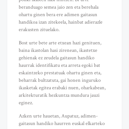
beranduago semea jaio zen eta berehala
ohartu ginen bera ere adimen gaitasun
handikoa izan zitekeela, hainbat adierazle
erakusten zituelako.
Bost urte bete arte etxean hazi genituen,
baina ikastolan hasi zirenean, ikastetxe
gehienak ez zeudela gaitasun handiko
haurrak identifikatu eta arreta egoki bat
eskaintzeko prestatuak ohartu ginen eta,
beharrak bultzatuta, gai honen inguruko
ikasketak egitea erabaki nuen, oharkabean,
arkitekturatik hezkuntza mundura jauzi
eginez.
Azken urte hauetan, Aupatuz, adimen-
gaitasun handiko haurren euskal elkarteko