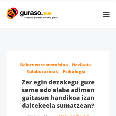
Baloreen transmisioa
Heziketa
Kolaborazioak
Psikologia
Zer egin dezakegu gure
seme edo alaba adimen
gaitasun handikoa izan
daitekeela sumatzean?