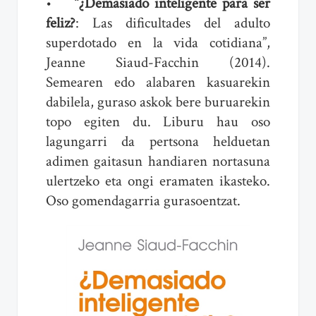
• “
¿Demasiado inteligente para ser
feliz?
: Las dificultades del adulto
superdotado en la vida cotidiana”,
Jeanne Siaud-Facchin (2014).
Semearen edo alabaren kasuarekin
dabilela, guraso askok bere buruarekin
topo egiten du. Liburu hau oso
lagungarri da pertsona helduetan
adimen gaitasun handiaren nortasuna
ulertzeko eta ongi eramaten ikasteko.
Oso gomendagarria gurasoentzat.