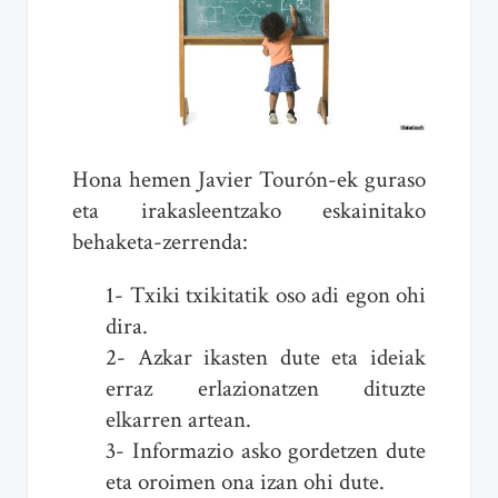
Hona hemen Javier Tourón-ek guraso
eta irakasleentzako eskainitako
behaketa-zerrenda:
1- Txiki txikitatik oso adi egon ohi
dira.
2- Azkar ikasten dute eta ideiak
erraz erlazionatzen dituzte
elkarren artean.
3- Informazio asko gordetzen dute
eta oroimen ona izan ohi dute.