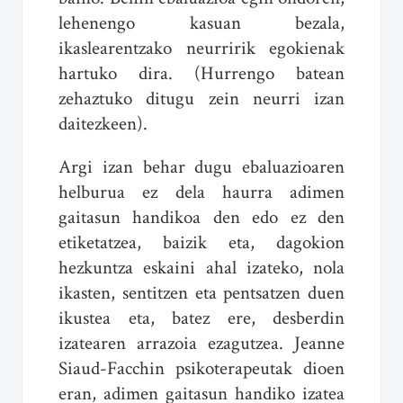
lehenengo kasuan bezala,
ikaslearentzako neurririk egokienak
hartuko dira. (Hurrengo batean
zehaztuko ditugu zein neurri izan
daitezkeen).
Argi izan behar dugu ebaluazioaren
helburua ez dela haurra adimen
gaitasun handikoa den edo ez den
etiketatzea, baizik eta, dagokion
hezkuntza eskaini ahal izateko, nola
ikasten, sentitzen eta pentsatzen duen
ikustea eta, batez ere, desberdin
izatearen arrazoia ezagutzea. Jeanne
Siaud-Facchin psikoterapeutak dioen
eran, adimen gaitasun handiko izatea