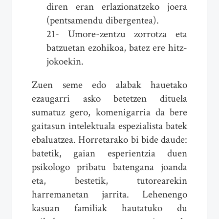
diren eran erlazionatzeko joera
(pentsamendu dibergentea).
21- Umore-zentzu zorrotza eta
batzuetan ezohikoa, batez ere hitz-
jokoekin.
Zuen seme edo alabak hauetako
ezaugarri asko betetzen dituela
sumatuz gero, komenigarria da bere
gaitasun intelektuala espezialista batek
ebaluatzea. Horretarako bi bide daude:
batetik, gaian esperientzia duen
psikologo pribatu batengana joanda
eta, bestetik, tutorearekin
harremanetan jarrita. Lehenengo
kasuan familiak hautatuko du