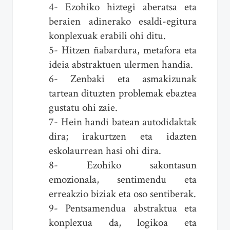
4- Ezohiko hiztegi aberatsa eta
beraien adinerako esaldi-egitura
konplexuak erabili ohi ditu.
5- Hitzen ñabardura, metafora eta
ideia abstraktuen ulermen handia.
6- Zenbaki eta asmakizunak
tartean dituzten problemak ebaztea
gustatu ohi zaie.
7- Hein handi batean autodidaktak
dira; irakurtzen eta idazten
eskolaurrean hasi ohi dira.
8- Ezohiko sakontasun
emozionala, sentimendu eta
erreakzio biziak eta oso sentiberak.
9- Pentsamendua abstraktua eta
konplexua da, logikoa eta