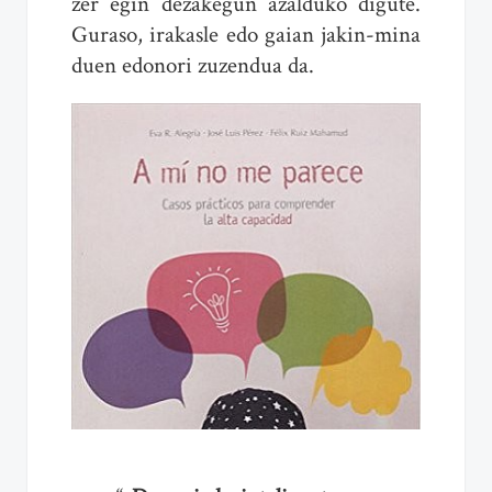
zer egin dezakegun azalduko digute.
Guraso, irakasle edo gaian jakin-mina
duen edonori zuzendua da.