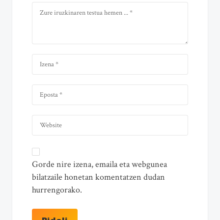
Gorde nire izena, emaila eta webgunea
bilatzaile honetan komentatzen dudan
hurrengorako.