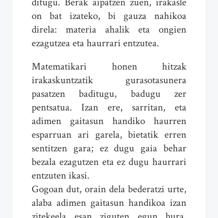
ditugu. Berak aipatzen zuen, irakasle
on bat izateko, bi gauza nahikoa
direla: materia ahalik eta ongien
ezagutzea eta haurrari entzutea.
Matematikari honen hitzak
irakaskuntzatik gurasotasunera
pasatzen baditugu, badugu zer
pentsatua. Izan ere, sarritan, eta
adimen gaitasun handiko haurren
esparruan ari garela, bietatik erren
sentitzen gara; ez dugu gaia behar
bezala ezagutzen eta ez dugu haurrari
entzuten ikasi.
Gogoan dut, orain dela bederatzi urte,
alaba adimen gaitasun handikoa izan
zitekeela esan ziguten egun hura.