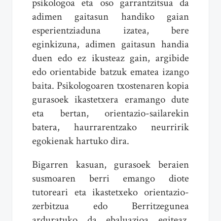
psikologoa eta oso garrantzitsua da
adimen gaitasun handiko gaian
esperientziaduna izatea, bere
eginkizuna, adimen gaitasun handia
duen edo ez ikusteaz gain, argibide
edo orientabide batzuk ematea izango
baita. Psikologoaren txostenaren kopia
gurasoek ikastetxera eramango dute
eta bertan, orientazio-sailarekin
batera, haurrarentzako neurririk
egokienak hartuko dira.
Bigarren kasuan, gurasoek beraien
susmoaren berri emango diote
tutoreari eta ikastetxeko orientazio-
zerbitzua edo Berritzegunea
arduratuko da ebaluazioa egiteaz.