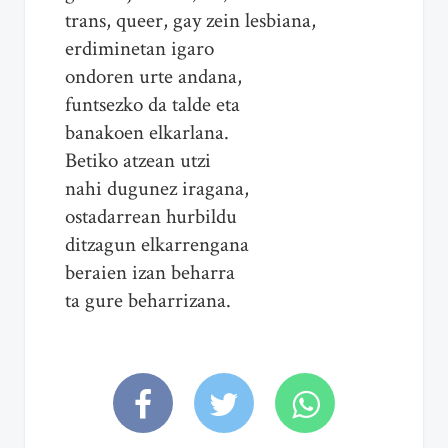
trans, queer, gay zein lesbiana,
erdiminetan igaro
ondoren urte andana,
funtsezko da talde eta
banakoen elkarlana.
Betiko atzean utzi
nahi dugunez iragana,
ostadarrean hurbildu
ditzagun elkarrengana
beraien izan beharra
ta gure beharrizana.