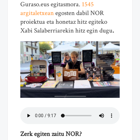
Guraso.eus egitasmora.
1545
argitaletxean
egosten dabil NOR
proiektua eta honetaz hitz egiteko
Xabi Salaberriarekin hitz egin dugu
.
Zerk egiten zaitu NOR?