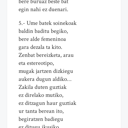
bere buruaz beste bat
egin nahi ez duenari.
5.- Ume batek soinekoak
baldin baditu begiko,
bere alde femeninoa
gara dezala ta kito.
Zenbat bereizketa, arau
eta estereotipo,
mugak jartzen dizkiegu
aukera dugun aldiko…
Zakila duten guztiak
ez direlako mutiko,
ez ditzagun haur guztiak
ur tanta berean ito,
begiratzen badiegu
ez ditugu ikusiko.