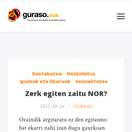
Destakatua
Hezkidetza
Ipuinak eta liburuak
Sexualitatea
Zerk egiten zaitu NOR?
2022-10-26
GURASO
Oraindik argitaratu ez den egitasmo
bat ekarri nahi izan dugu gaurkoan