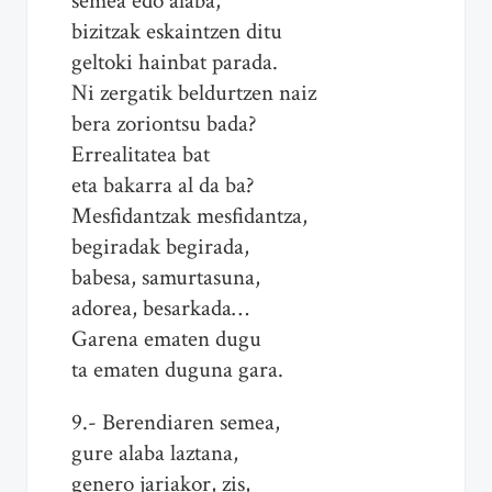
semea edo alaba,
bizitzak eskaintzen ditu
geltoki hainbat parada.
Ni zergatik beldurtzen naiz
bera zoriontsu bada?
Errealitatea bat
eta bakarra al da ba?
Mesfidantzak mesfidantza,
begiradak begirada,
babesa, samurtasuna,
adorea, besarkada…
Garena ematen dugu
ta ematen duguna gara.
9.- Berendiaren semea,
gure alaba laztana,
genero jariakor, zis,