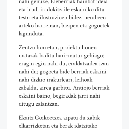
nahi genuke. Eleberriak hainbat ideia
eta irudi iradokitzaile eskainiko ditu
testu eta ilustrazioen bidez, nerabeen
arteko harreman, bizipen eta gogoetek
lagunduta.
Zentzu horretan, proiektu honen
matazak baditu hari-mutur gehiago:
eragin egin nahi du, eraldatzailea izan
nahi du; gogoeta bide berriak eskaini
nahi dizkio irakurleari, leihoak
zabaldu, airea garbitu. Antiojo berriak
eskaini baino, begiradak jarri nahi
ditugu zalantzan.
Ekaitz Goikoetxea aipatu du xabik
elkarrizketan eta berak idatzitako