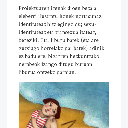
Proiektuaren izenak dioen bezala,
eleberri ilustratu honek nortasunaz,
identitateaz hitz egingo du; sexu-
identitateaz eta transexualitateaz,
bereziki. Eta, liburu batek (eta are
gutxiago horrelako gai batek) adinik
ez badu ere, bigarren hezkuntzako
nerabeak izango ditugu buruan
liburua ontzeko garaian.