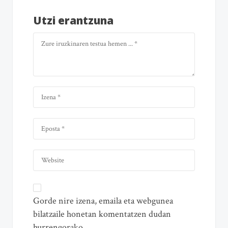
Utzi erantzuna
Gorde nire izena, emaila eta webgunea
bilatzaile honetan komentatzen dudan
hurrengorako.