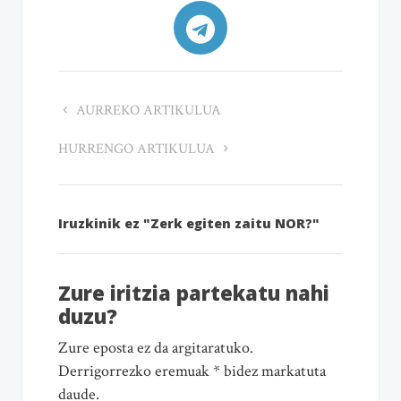
AURREKO ARTIKULUA
HURRENGO ARTIKULUA
Iruzkinik ez "Zerk egiten zaitu NOR?"
Zure iritzia partekatu nahi
duzu?
Zure eposta ez da argitaratuko.
Derrigorrezko eremuak * bidez markatuta
daude.