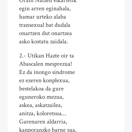
Orain Naizen elkartetik
egin arren eginahala,
hamar urteko alaba
transexual bat dudala
onartzen dut onartzea
asko kostatu zaidala.
2.- Utikan Hazte oir ta
Abascalen mesprezua!
Ez da inongo sindrome
ez ezeren konplexua,
bestelakoa da gure
eguneroko mezua,
askea, askatzailea,
anitza, koloretsua…
Garenaren aldarria,
kanporanzko barne sua,