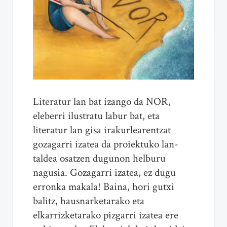
Literatur lan bat izango da NOR,
eleberri ilustratu labur bat, eta
literatur lan gisa irakurlearentzat
gozagarri izatea da proiektuko lan-
taldea osatzen dugunon helburu
nagusia. Gozagarri izatea, ez dugu
erronka makala! Baina, hori gutxi
balitz, hausnarketarako eta
elkarrizketarako pizgarri izatea ere