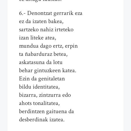
6.- Denontzat gerrarik eza
ez da izaten bakea,
sartzeko nahiz irteteko
izan liteke atea,
mundua dago ertz, erpin
ta ñabarduraz betea,
askatasuna da lotu
behar gintuzkeen katea.
Ezin da genitaletan
bildu identitatea,
bizarra, zintzurra edo
ahots tonalitatea,
berdintzen gaituena da
desberdinak izatea.