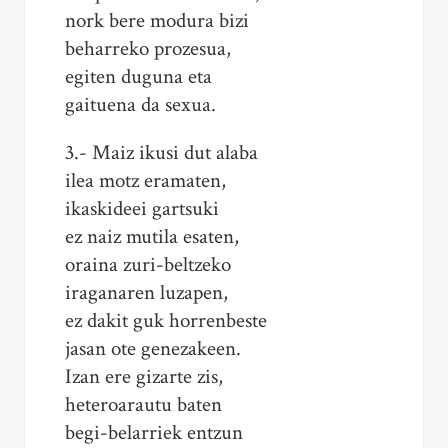
nork bere modura bizi
beharreko prozesua,
egiten duguna eta
gaituena da sexua.
3.- Maiz ikusi dut alaba
ilea motz eramaten,
ikaskideei gartsuki
ez naiz mutila esaten,
oraina zuri-beltzeko
iraganaren luzapen,
ez dakit guk horrenbeste
jasan ote genezakeen.
Izan ere gizarte zis,
heteroarautu baten
begi-belarriek entzun