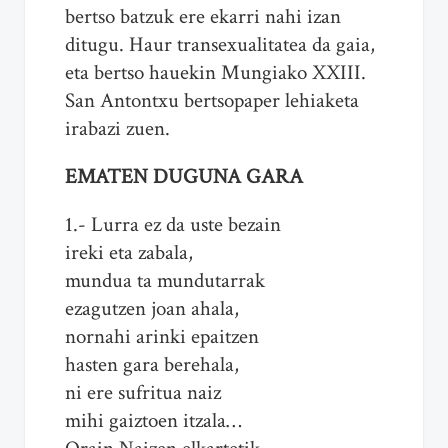
bertso batzuk ere ekarri nahi izan
ditugu. Haur transexualitatea da gaia,
eta bertso hauekin Mungiako XXIII.
San Antontxu bertsopaper lehiaketa
irabazi zuen.
EMATEN DUGUNA GARA
1.- Lurra ez da uste bezain
ireki eta zabala,
mundua ta mundutarrak
ezagutzen joan ahala,
nornahi arinki epaitzen
hasten gara berehala,
ni ere sufritua naiz
mihi gaiztoen itzala…