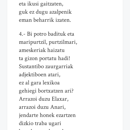
eta ikusi gaitzaten,
guk ez dugu azalpenik
eman beharrik izaten.
4.- Bi potro badituk eta
maripurtzil, purtzilmari,
ameskeriak haizatu
ta gizon portatu hadi!
Sustantibo zaurgarriak
adjektiboen atari,
ez al gara lexikoa
gehiegi bortxatzen ari?
Arrazoi duzu Elaxar,
arrazoi duzu Anari,
jendarte honek ezartzen
dizkio traba ugari