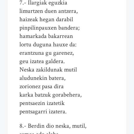
7.- Ilargiak eguzkia
limurtzen duen antzera,
haizeak hegan darabil
pinpilinpauxen bandera;
hamarkada bakarrean
lortu duguna hauxe da:
erantzuna gu garenez,
geu izatea galdera.
Neska zakildunak mutil
aludunekin batera,
zorionez pasa dira
karka batzuk gorabehera,
pentsaezin izatetik
pentsagarri izatera.
8.- Berdin dio neska, mutil,