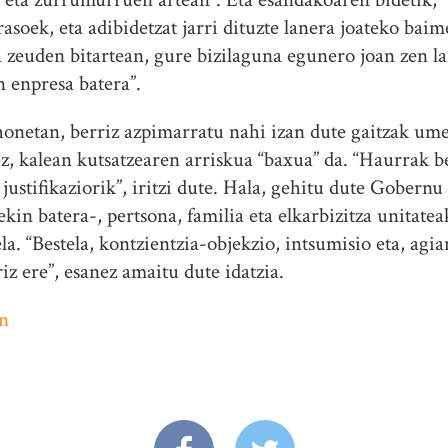
urasoek, eta adibidetzat jarri dituzte lanera joateko ba
a zeuden bitartean, gure bizilaguna egunero joan zen l
n enpresa batera”.
onetan, berriz azpimarratu nahi izan dute gaitzak um
ez, kalean kutsatzearen arriskua “baxua” da. “Haurrak b
 justifikaziorik”, iritzi dute. Hala, gehitu dute Gobern
in batera-, pertsona, familia eta elkarbizitza unitatea
. “Bestela, kontzientzia-objekzio, intsumisio eta, agia
iz ere”, esanez amaitu dute idatzia.
n