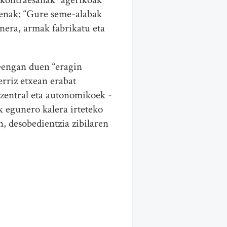
imenak: “Gure seme-alabak
anera, armak fabrikatu eta
eengan duen “eragin
erriz etxean erabat
u zentral eta autonomikoek -
k egunero kalera irteteko
n, desobedientzia zibilaren