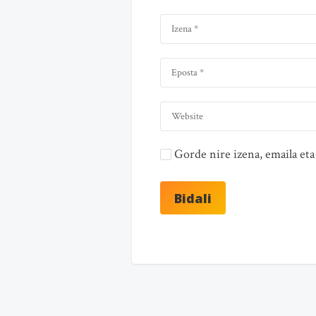
Gorde nire izena, emaila e