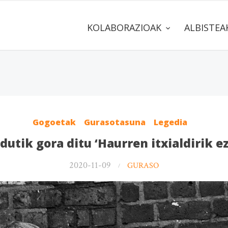
KOLABORAZIOAK
ALBISTE
Gogoetak
Gurasotasuna
Legedia
utik gora ditu ‘Haurren itxialdirik 
2020-11-09
GURASO