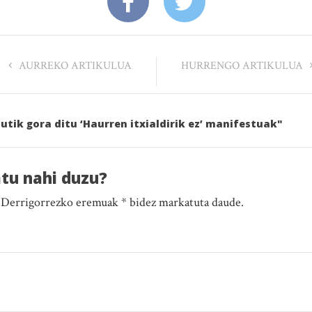
AURREKO ARTIKULUA
HURRENGO ARTIKULUA
utik gora ditu ‘Haurren itxialdirik ez’ manifestuak"
atu nahi duzu?
. Derrigorrezko eremuak * bidez markatuta daude.