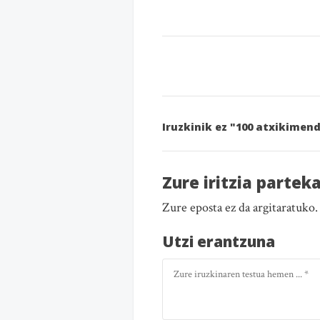
Iruzkinik ez "100 atxikimend
Zure iritzia partek
Zure eposta ez da argitaratuko
Utzi erantzuna