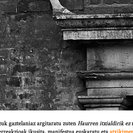
uk gaztelaniaz argitaratu zuten
Haurren
itxialdirik ez
m
erreakzioak ikusita, manifestua euskaratu eta
atxikime