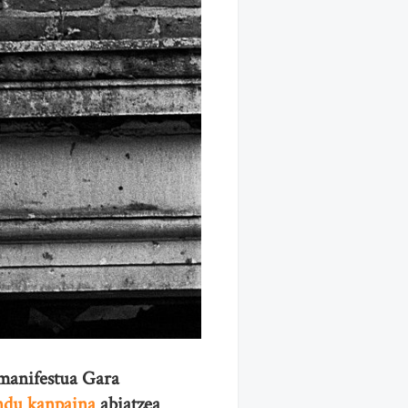
anifestua Gara
ndu kanpaina
abiatzea