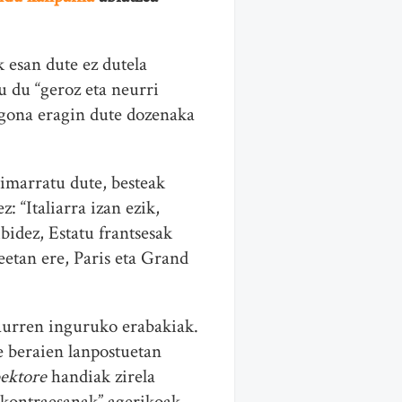
 esan dute ez dutela
 du “geroz eta neurri
egona eragin dute dozenaka
pimarratu dute, besteak
 “Italiarra izan ezik,
idez, Estatu frantsesak
eetan ere, Paris eta Grand
haurren inguruko erabakiak.
e beraien lanpostuetan
bektore
handiak zirela
 “kontraesanak” agerikoak