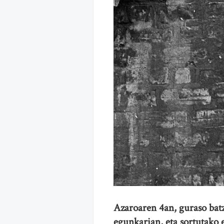
Azaroaren 4an, guraso batz
egunkarian, eta sortutako 