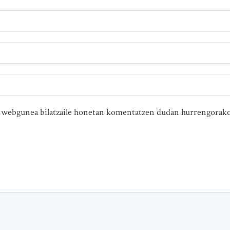
ta webgunea bilatzaile honetan komentatzen dudan hurrengorako