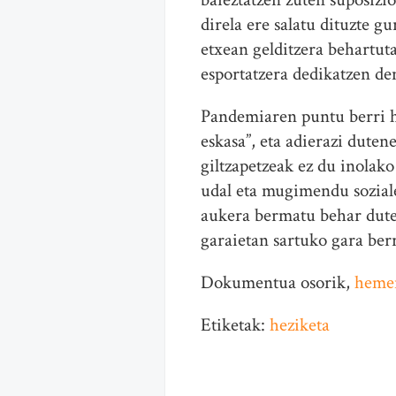
direla ere salatu dituzte g
etxean gelditzera behartut
esportatzera dedikatzen de
Pandemiaren puntu berri h
eskasa”, eta adierazi duten
giltzapetzeak ez du inolako
udal eta mugimendu sozialek
aukera bermatu behar dutela
garaietan sartuko gara berr
Dokumentua osorik,
heme
Etiketak:
heziketa