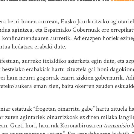
a berri honen aurrean, Eusko Jaurlaritzako agintariek
dua agintzea, eta Espainiako Gobernuak ere errepikatu
la konfinamenduaren aurretik. Adierazpen horiek ezin
tua hedatzea erabaki dute.
estuan, aurreko itxialdiko azterketa egin dute, eta az
estelako erabakiak hartu zituztela gai honi dagokionez:
i hain neurri gogorrak ezarri zizkien gobernurik. Adib
rteteko aukera eman zien, baita okerren zeuden eskuald
niar estatuak “frogetan oinarritu gabe” hartu zituela 
 zuten agintariek oinarrizkoak ez diren milaka langil
tean. Guzti hori, haurrak Koronabirusaren
transmisio 
o eta zurrumurruen artean”. Eta esandakoaren bidetik,