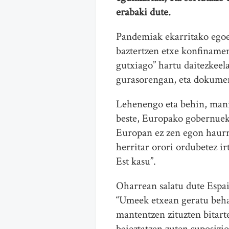
erabaki dute.
Pandemiak ekarritako egoer
baztertzen etxe konfinamen
gutxiago” hartu daitezkee
gurasorengan, eta dokumen
Lehenengo eta behin, manif
beste, Europako gobernuek b
Europan ez zen egon haurre
herritar orori ordubetez i
Est kasu”.
Oharrean salatu dute Espai
“Umeek etxean geratu behar
mantentzen zituzten bitar
baieztatzen zuten suposizi