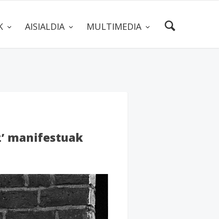
AK
AISIALDIA
MULTIMEDIA
ez’ manifestuak