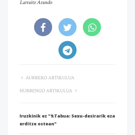
Larraitz Arando
AURREKO ARTIKULUA
HURRENGO ARTIKULUA
Iruzkinik ez "9.Tabua: Sexu-desirarik eza
erditze ostean"