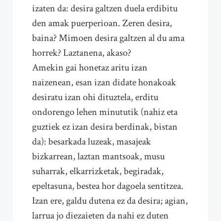
izaten da: desira galtzen duela erdibitu
den amak puerperioan. Zeren desira,
baina? Mimoen desira galtzen al du ama
horrek? Laztanena, akaso?
Amekin gai honetaz aritu izan
naizenean, esan izan didate honakoak
desiratu izan ohi dituztela, erditu
ondorengo lehen minututik (nahiz eta
guztiek ez izan desira berdinak, bistan
da): besarkada luzeak, masajeak
bizkarrean, laztan mantsoak, musu
suharrak, elkarrizketak, begiradak,
epeltasuna, bestea hor dagoela sentitzea.
Izan ere, galdu dutena ez da desira; agian,
larrua jo diezaieten da nahi ez duten