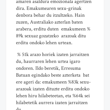
amaren asaldura emozionala agertzen
dira. Emakumearen sexu-grinak
denbora behar du itzultzeko. Hain
zuzen, Australiako azterlan baten
arabera, erditu duten emakumeen %
89k sexuaz gozatzeko arazoak ditu
erditu ondoko lehen urtean.
% 51k arazo horiek izaten jarraitzen
du, haurraren lehen urtea igaro
ondoren. Ildo beretik, Erresuma
Batuan egindako beste azterketa bat
ere ageri da: emakumeen %83k sexu-
arazoak izaten dituzte erditu ondoko
lehen hiru hilabeteetan, eta %64k sei
hilabetetik aurrera izaten jarraitzen
du.