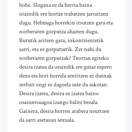
hobe. Slogana ez da berria baina
oraindik ere hortxe trabatzen jarraitzen
dugu. Helmuga horrekin itsutzen gara eta
norberaren gorputza ahazten dugu.
Burutik aritzen gara, inkontzientetik
sarri, eta ez gorputzetik. Zer nahi du
norberaren gorputzak? Txortan egiteko
desira izatea da oraindik ere gutaz espero
dena eta hori horrela sentitzen ez duenak
zerbait ongi ez dagoela uste du askotan.
Desira izatea, desira ez izatea baino
osasuntsuagoa izango balitz bezala.
Gainera, desira horren arabera neurtzen
da sarri asetasun sexuala.