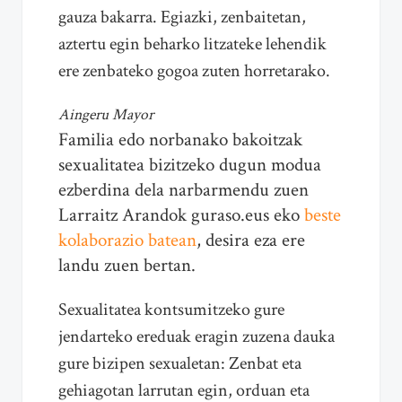
gauza bakarra. Egiazki, zenbaitetan,
aztertu egin beharko litzateke lehendik
ere zenbateko gogoa zuten horretarako.
Aingeru Mayor
Familia edo norbanako bakoitzak
sexualitatea bizitzeko dugun modua
ezberdina dela narbarmendu zuen
Larraitz Arandok guraso.eus eko
beste
kolaborazio batean
, desira eza ere
landu zuen bertan.
Sexualitatea kontsumitzeko gure
jendarteko ereduak eragin zuzena dauka
gure bizipen sexualetan: Zenbat eta
gehiagotan larrutan egin, orduan eta