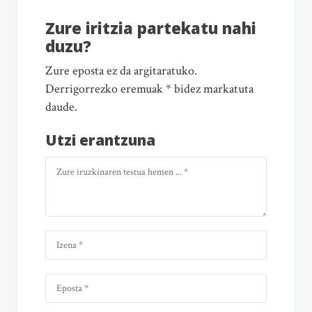
Zure iritzia partekatu nahi
duzu?
Zure eposta ez da argitaratuko.
Derrigorrezko eremuak * bidez markatuta
daude.
Utzi erantzuna