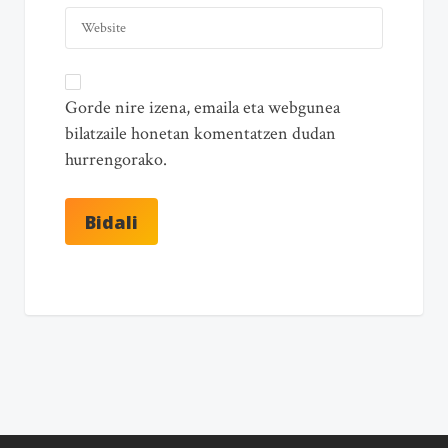
Gorde nire izena, emaila eta webgunea
bilatzaile honetan komentatzen dudan
hurrengorako.