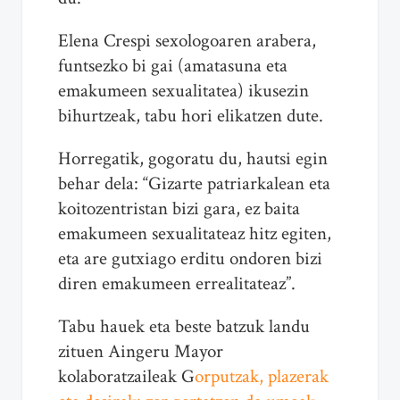
Elena Crespi sexologoaren arabera,
funtsezko bi gai (amatasuna eta
emakumeen sexualitatea) ikusezin
bihurtzeak, tabu hori elikatzen dute.
Horregatik, gogoratu du, hautsi egin
behar dela: “Gizarte patriarkalean eta
koitozentristan bizi gara, ez baita
emakumeen sexualitateaz hitz egiten,
eta are gutxiago erditu ondoren bizi
diren emakumeen errealitateaz”.
Tabu hauek eta beste batzuk landu
zituen Aingeru Mayor
kolaboratzaileak G
orputzak, plazerak