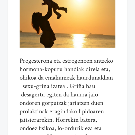
Progesterona eta estrogenoen antzeko
hormona-kopuru handiak direla eta,
ohikoa da emakumeak haurdunaldian
sexu-grina izatea . Griña hau
desagertu egiten da haurra jaio
ondoren gorputzak jariatzen duen
prolaktinak eragindako lipidoaren
jaitsierarekin. Horrekin batera,
ondoez fisikoa, lo-ordurik eza eta