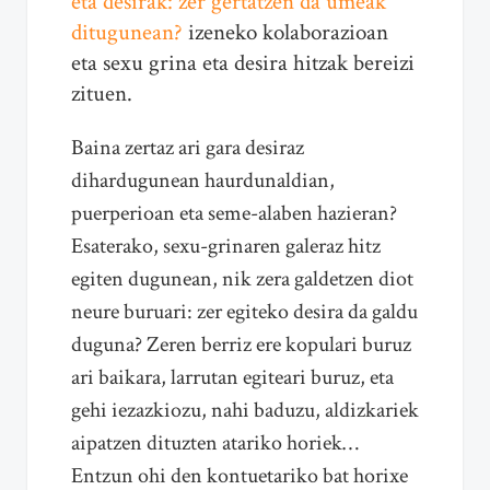
eta desirak: zer gertatzen da umeak
ditugunean?
izeneko kolaborazioan
eta sexu grina eta desira hitzak bereizi
zituen.
Baina zertaz ari gara desiraz
dihardugunean haurdunaldian,
puerperioan eta seme-alaben hazieran?
Esaterako, sexu-grinaren galeraz hitz
egiten dugunean, nik zera galdetzen diot
neure buruari: zer egiteko desira da galdu
duguna? Zeren berriz ere kopulari buruz
ari baikara, larrutan egiteari buruz, eta
gehi iezazkiozu, nahi baduzu, aldizkariek
aipatzen dituzten atariko horiek…
Entzun ohi den kontuetariko bat horixe