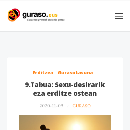
Erditzea
Gurasotasuna
9.Tabua: Sexu-desirarik
eza erditze ostean
2020-11-09
GURASO