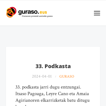
33. Podkasta
2024-04-01
GURASO
33. podkasta jarri dugu entzungai.
Itsaso Pagoaga, Leyre Cano eta Amaia
Agirianoren elkarrizketak batu ditugu