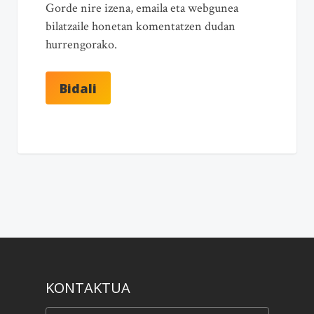
Gorde nire izena, emaila eta webgunea
bilatzaile honetan komentatzen dudan
hurrengorako.
KONTAKTUA