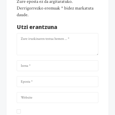
Zure eposta ez da argitaratuko.
Derrigorrezko eremuak * bidez markatuta
daude.
Utzi erantzuna