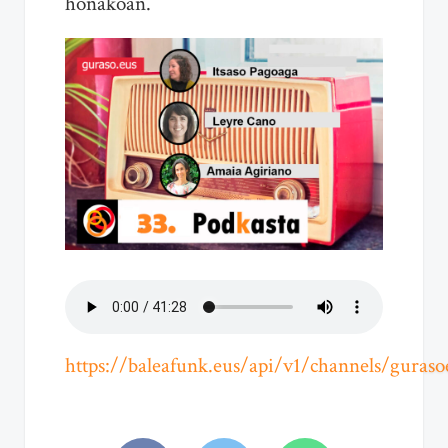
honakoan.
https://baleafunk.eus/api/v1/channels/guraso