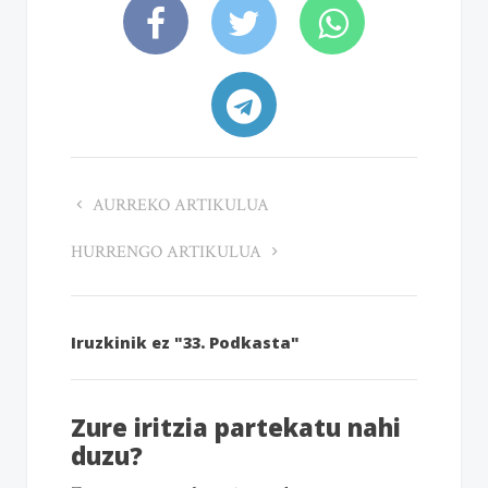
AURREKO ARTIKULUA
HURRENGO ARTIKULUA
Iruzkinik ez "33. Podkasta"
Zure iritzia partekatu nahi
duzu?