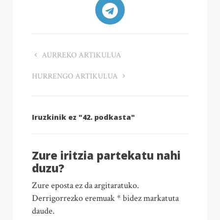
AURREKO ARTIKULUA
HURRENGO ARTIKULUA
Iruzkinik ez "42. podkasta"
Zure iritzia partekatu nahi
duzu?
Zure eposta ez da argitaratuko.
Derrigorrezko eremuak * bidez markatuta
daude.