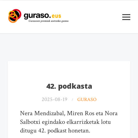
42. podkasta
2025-08-19
GURASO
Nera Mendizabal, Miren Ros eta Nora
Salbotxi egindako elkarrizketak lotu
ditugu 42. podkast honetan.