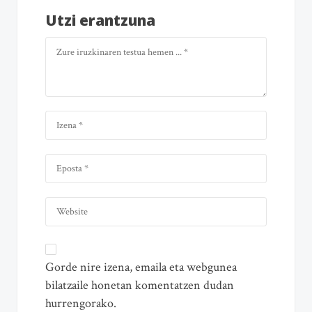
Utzi erantzuna
Gorde nire izena, emaila eta webgunea
bilatzaile honetan komentatzen dudan
hurrengorako.