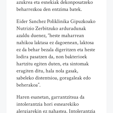
azukrea eta esnekiak dekonposatzeko
beharrezkoa den entzima batek.
Eider Sanchez Poliklinika Gipuzkoako
Nutrizio Zerbitzuko arduradunak
azaldu duenez, “heste maharrean
nahikoa laktasa ez dagoenean, laktosa
ez da behar bezala digeritzen eta heste
lodira pasatzen da, non bakterioek
hartzitu egiten duten, eta sintomak
eragiten ditu, hala nola gasak,
sabeleko distentsioa, goragaleak edo
beherakoa”.
Haren esanetan, garrantzitsua da
intolerantzia hori esnearekiko
alergiarekin ez nahastea. Intolerantzia