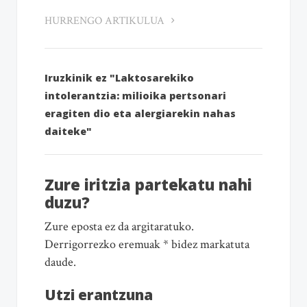
HURRENGO ARTIKULUA
Iruzkinik ez "Laktosarekiko
intolerantzia: milioika pertsonari
eragiten dio eta alergiarekin nahas
daiteke"
Zure iritzia partekatu nahi
duzu?
Zure eposta ez da argitaratuko.
Derrigorrezko eremuak * bidez markatuta
daude.
Utzi erantzuna