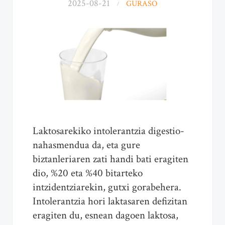
2025-08-21
GURASO
Laktosarekiko intolerantzia digestio-
nahasmendua da, eta gure
biztanleriaren zati handi bati eragiten
dio, %20 eta %40 bitarteko
intzidentziarekin, gutxi gorabehera.
Intolerantzia hori laktasaren defizitan
eragiten du, esnean dagoen laktosa,