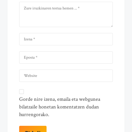
Gorde nire izena, emaila eta webgunea
bilatzaile honetan komentatzen dudan
hurrengorako.