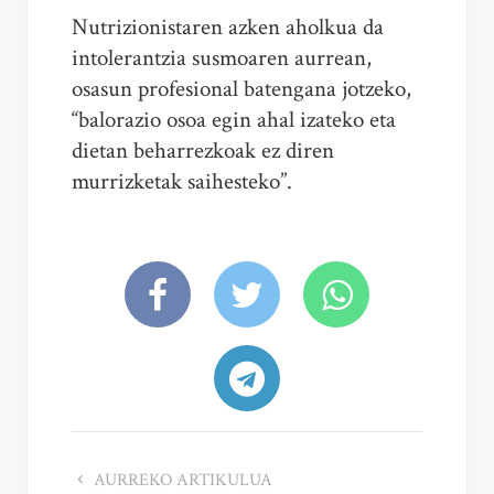
Nutrizionistaren azken aholkua da
intolerantzia susmoaren aurrean,
osasun profesional batengana jotzeko,
“balorazio osoa egin ahal izateko eta
dietan beharrezkoak ez diren
murrizketak saihesteko”.
AURREKO ARTIKULUA