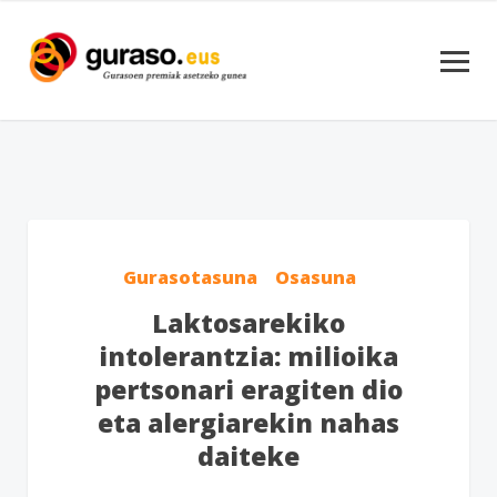
Gurasotasuna
Osasuna
Laktosarekiko
intolerantzia: milioika
pertsonari eragiten dio
eta alergiarekin nahas
daiteke