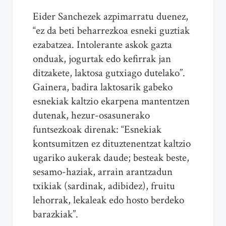
Eider Sanchezek azpimarratu duenez,
“ez da beti beharrezkoa esneki guztiak
ezabatzea. Intolerante askok gazta
onduak, jogurtak edo kefirrak jan
ditzakete, laktosa gutxiago dutelako”.
Gainera, badira laktosarik gabeko
esnekiak kaltzio ekarpena mantentzen
dutenak, hezur-osasunerako
funtsezkoak direnak: “Esnekiak
kontsumitzen ez dituztenentzat kaltzio
ugariko aukerak daude; besteak beste,
sesamo-haziak, arrain arantzadun
txikiak (sardinak, adibidez), fruitu
lehorrak, lekaleak edo hosto berdeko
barazkiak”.