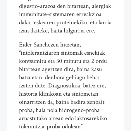
digestio-arazoa den bitartean, alergiak
immunitate-sistemaren erreakzioa
dakar eskearen proteinekiko, eta larria
izan daiteke, baita hilgarria ere.
Eider Sanchezen hitzetan,
“intolerantziaren sintomak esnekiak
kontsumitu eta 30 minutu eta 2 ordu
bitartean agertzen dira, baina kasu
batzuetan, denbora gehiago behar
izaten dute. Diagnostikoa, batez ere,
historia klinikoan eta sintometan
oinarritzen da, baina badira zenbait
proba, hala nola hidrogeno-proba
arnastutako airean edo laktosarekiko
tolerantzia-proba odolean”.