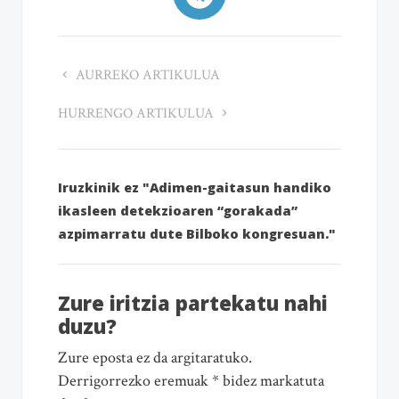
AURREKO ARTIKULUA
HURRENGO ARTIKULUA
Iruzkinik ez "Adimen-gaitasun handiko
ikasleen detekzioaren “gorakada”
azpimarratu dute Bilboko kongresuan."
Zure iritzia partekatu nahi
duzu?
Zure eposta ez da argitaratuko.
Derrigorrezko eremuak * bidez markatuta