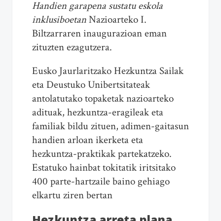
Handien garapena sustatu eskola
inklusiboetan
Nazioarteko I.
Biltzarraren inaugurazioan eman
zituzten ezagutzera.
Eusko Jaurlaritzako Hezkuntza Sailak
eta Deustuko Unibertsitateak
antolatutako topaketak nazioarteko
adituak, hezkuntza-eragileak eta
familiak bildu zituen, adimen-gaitasun
handien arloan ikerketa eta
hezkuntza-praktikak partekatzeko.
Estatuko hainbat tokitatik iritsitako
400 parte-hartzaile baino gehiago
elkartu ziren bertan
Hezkuntza arreta plana