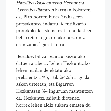
Handiko Ikasleentzako Hezkuntza
Arretako Planaren
barruan kokatzen
da. Plan horren bidez “irakasleen
prestakuntza indartu, identifikazio-
protokoloak sistematizatu eta ikasleen
beharretara egokitutako hezkuntza-
erantzunak” garatu dira.
Bestalde, biltzarrean aurkeztutako
datuen arabera, Lehen Hezkuntzako
lehen mailan detektatutako
prebalentzia %3,11tik %4,53ra igo da
azken urteetan, eta Bigarren
Hezkuntzan %4 inguruan mantentzen
da. Hezkuntza sailetik diotenez,
horrek lehen aldiz aukera ematen du