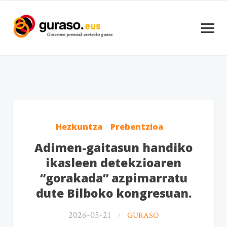
Hezkuntza
Prebentzioa
Adimen-gaitasun handiko
ikasleen detekzioaren
“gorakada” azpimarratu
dute Bilboko kongresuan.
2026-05-21
GURASO