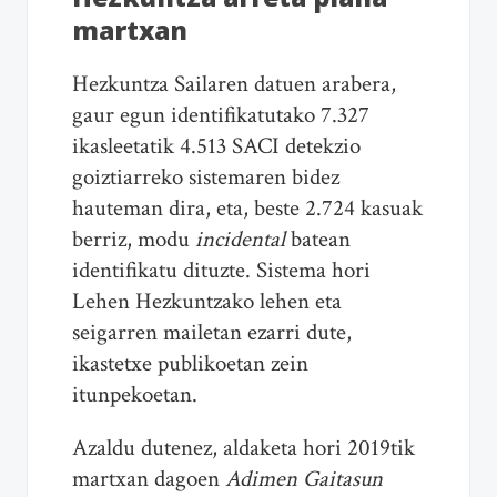
martxan
Hezkuntza Sailaren datuen arabera,
gaur egun identifikatutako 7.327
ikasleetatik 4.513 SACI detekzio
goiztiarreko sistemaren bidez
hauteman dira, eta, beste 2.724 kasuak
berriz, modu
incidental
batean
identifikatu dituzte. Sistema hori
Lehen Hezkuntzako lehen eta
seigarren mailetan ezarri dute,
ikastetxe publikoetan zein
itunpekoetan.
Azaldu dutenez, aldaketa hori 2019tik
martxan dagoen
Adimen Gaitasun