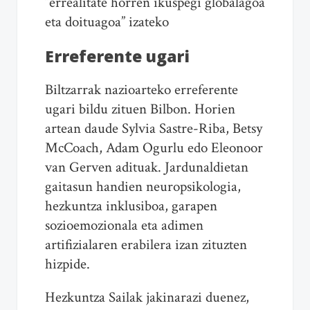
“errealitate horren ikuspegi globalagoa
eta doituagoa” izateko
Erreferente ugari
Biltzarrak nazioarteko erreferente
ugari bildu zituen Bilbon. Horien
artean daude Sylvia Sastre-Riba, Betsy
McCoach, Adam Ogurlu edo Eleonoor
van Gerven adituak. Jardunaldietan
gaitasun handien neuropsikologia,
hezkuntza inklusiboa, garapen
sozioemozionala eta adimen
artifizialaren erabilera izan zituzten
hizpide.
Hezkuntza Sailak jakinarazi duenez,