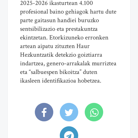
2025-2026 ikasturtean 4.100
profesional baino gehiagok hartu dute
parte gaitasun handiei buruzko
sentsibilizazio eta prestakuntza
ekintzetan. Etorkizuneko erronken
artean aipatu zituzten Haur
Hezkuntzatik detekzio goiztiarra
indartzea, genero-arrakalak murriztea
eta “salbuespen bikoitza” duten
ikasleen identifikazioa hobetzea.