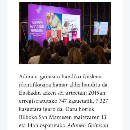
Adimen-gaitasun handiko ikasleen
identifikazioa hamar aldiz handitu da
Euskadin azken sei urteetan; 2019an
erregistratutako 747 kasuetatik, 7.327
kasuetara igaro da. Datu horiek
Bilboko San Mamesen maiatzaren 13
eta 14an ospatutako
Adimen Gaitasun