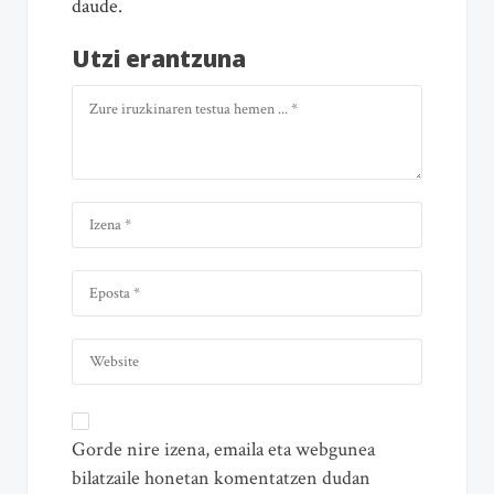
daude.
Utzi erantzuna
Gorde nire izena, emaila eta webgunea
bilatzaile honetan komentatzen dudan