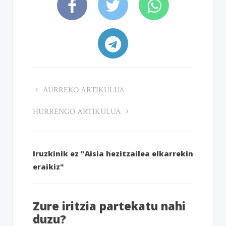
AURREKO ARTIKULUA
HURRENGO ARTIKULUA
Iruzkinik ez "Aisia hezitzailea elkarrekin
eraikiz"
Zure iritzia partekatu nahi
duzu?