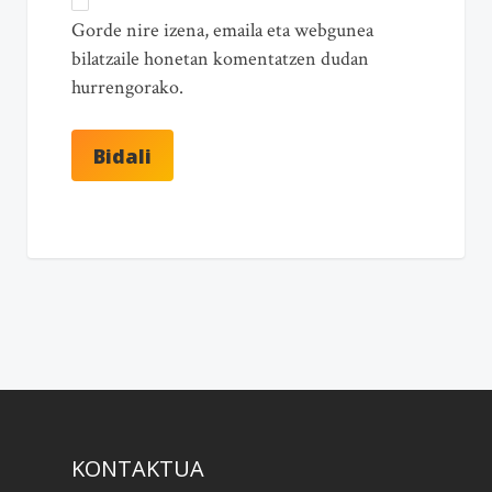
Gorde nire izena, emaila eta webgunea
bilatzaile honetan komentatzen dudan
hurrengorako.
KONTAKTUA