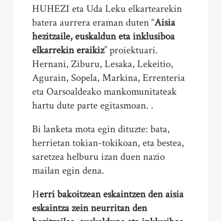
HUHEZI eta Uda Leku elkartearekin
batera aurrera eraman duten “
Aisia
hezitzaile, euskaldun eta inklusiboa
elkarrekin eraikiz
” proiektuari.
Hernani, Ziburu, Lesaka, Lekeitio,
Agurain, Sopela, Markina, Errenteria
eta Oarsoaldeako mankomunitateak
hartu dute parte egitasmoan. .
Bi lanketa mota egin dituzte: bata,
herrietan tokian-tokikoan, eta bestea,
saretzea helburu izan duen nazio
mailan egin dena.
H
erri bakoitzean eskaintzen den aisia
eskaintza zein neurritan den