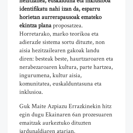
hezitzailea, euskalduna eta inklusiboa
identifikatu nahi izan da, esparru
horietan aurrerapausoak emateko
ekintza plana
proposatzea.
Horretarako, marko teorikoa eta
adierazle sistema sortu dituzte, non
aisia hezitzailearen gakoak landu
diren: besteak beste, haurtzaroaren eta
nerabezaroaren kultura, parte hartzea,
ingurumena, kultur aisia,
komunitatea, euskalduntasuna eta
inklusioa.
Guk Maite Azpiazu Errazkinekin hitz
egin dugu Ekainaren 6an prozesuaren
emaitzak aurkeztuko dituzten
jardunaldiaren atarian.