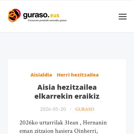
Aisialdia
Herri hezitzailea
Aisia hezitzailea
elkarrekin eraikiz
2026-05-20
GURASO
2026ko urtarrilak 31ean , Hernanin
eman zitzaion hasiera Oinherri,