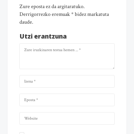
Zure eposta ez da argitaratuko.
Derrigorrezko eremuak * bidez markatuta
daude.
Utzi erantzuna