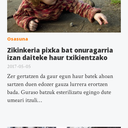
Osasuna
Zikinkeria pixka bat onuragarria
izan daiteke haur txikientzako
2017-05-05
Zer gertatzen da gaur egun haur batek ahoan
sartzen duen edozer gauza lurrera erortzen
bada. Guraso batzuk esterilizatu egingo dute
umeari itzuli…