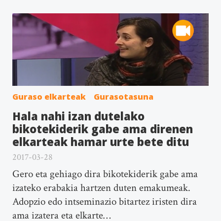
Guraso elkarteak
Gurasotasuna
Hala nahi izan dutelako
bikotekiderik gabe ama direnen
elkarteak hamar urte bete ditu
2017-03-28
Gero eta gehiago dira bikotekiderik gabe ama
izateko erabakia hartzen duten emakumeak.
Adopzio edo intseminazio bitartez iristen dira
ama izatera eta elkarte…