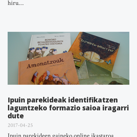
hiru…
Ipuin parekideak identifikatzen
laguntzeko formazio saioa iragarri
dute
2017-04-25
Ipuin parekideen gaineko online ikastaroa