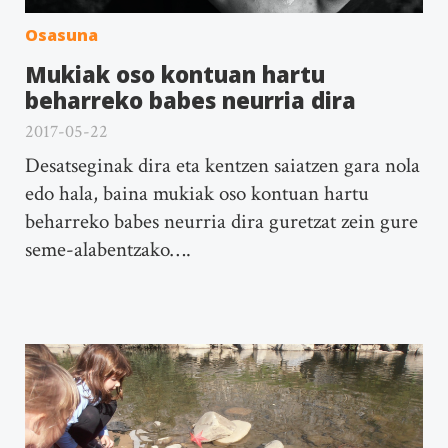
Osasuna
Mukiak oso kontuan hartu
beharreko babes neurria dira
2017-05-22
Desatseginak dira eta kentzen saiatzen gara nola
edo hala, baina mukiak oso kontuan hartu
beharreko babes neurria dira guretzat zein gure
seme-alabentzako….