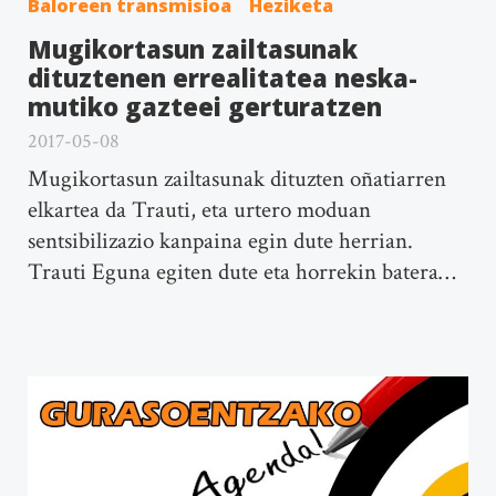
Baloreen transmisioa
Heziketa
Mugikortasun zailtasunak
dituztenen errealitatea neska-
mutiko gazteei gerturatzen
2017-05-08
Mugikortasun zailtasunak dituzten oñatiarren
elkartea da Trauti, eta urtero moduan
sentsibilizazio kanpaina egin dute herrian.
Trauti Eguna egiten dute eta horrekin batera…