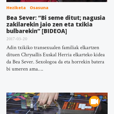
Heziketa
Osasuna
Bea Sever: “Bi seme ditut; nagusia
zakilarekin jaio zen eta txikia
bulbarekin” [BIDEOA]
2017-03-20
Adin txikiko transexualen familiak elkartzen
dituen Chrysallis Euskal Herria elkarteko kidea
da Bea Sever. Sexologoa da eta horrekin batera
bi umeren ama….