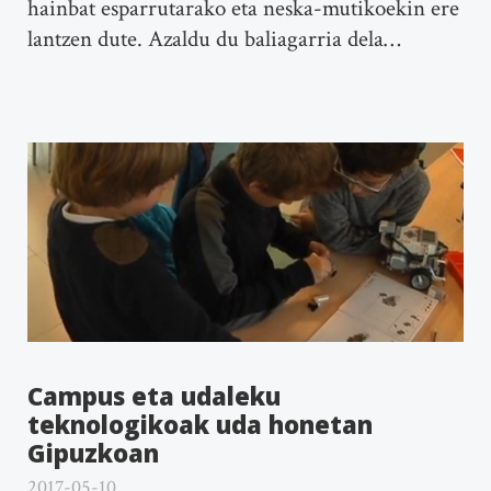
hainbat esparrutarako eta neska-mutikoekin ere
lantzen dute. Azaldu du baliagarria dela…
Campus eta udaleku
teknologikoak uda honetan
Gipuzkoan
2017-05-10