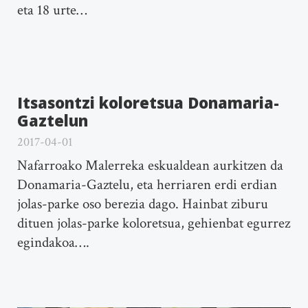
eta 18 urte…
Itsasontzi koloretsua Donamaria-
Gaztelun
2017-04-01
Nafarroako Malerreka eskualdean aurkitzen da
Donamaria-Gaztelu, eta herriaren erdi erdian
jolas-parke oso berezia dago. Hainbat ziburu
dituen jolas-parke koloretsua, gehienbat egurrez
egindakoa….