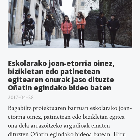
Eskolarako joan-etorria oinez,
bizikletan edo patinetean
egitearen onurak jaso dituzte
Oñatin egindako bideo baten
2017-04-28
Bagabiltz proiektuaren barruan eskolarako joan-
etorria oinez, patinetean edo bizikletan egitea
ona dela arrazoitzeko argudioak ematen
dituzten Oñatin egindako bideoa batean. Hiru