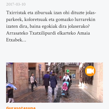
2017-03-10
Txirristak eta ziburuak izan ohi dituzte jolas-
parkeek, koloretsuak eta gomazko lurrarekin
izaten dira, baina egokiak dira jolaserako?
Arrasateko Txatxilipurdi elkarteko Amaia
Etxabek…
Gurasotasuna