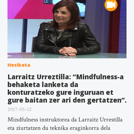
Heziketa
Larraitz Urreztilla: “Mindfulness-a
behaketa lanketa da
konturatzeko gure inguruan et
gure baitan zer ari den gertatzen”.
2017-05-12
Mindfulness instruktorea da Larraitz Urrestilla
eta ziurtatzen du teknika eraginkorra dela