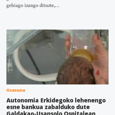
gehiago izango dituzte,…
Osasuna
Autonomia Erkidegoko lehenengo
esne bankua zabalduko dute
Galdakao-Usansolo Ospitalean