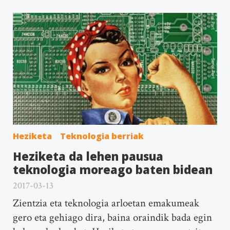
Heziketa
Teknologia berriak
Heziketa da lehen pausua
teknologia moreago baten bidean
2017-03-13
Zientzia eta teknologia arloetan emakumeak
gero eta gehiago dira, baina oraindik bada egin