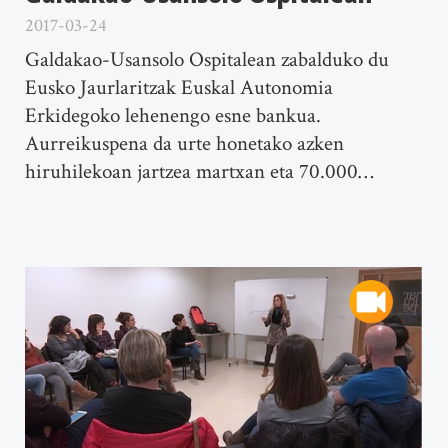
2017-03-24
Galdakao-Usansolo Ospitalean zabalduko du
Eusko Jaurlaritzak Euskal Autonomia
Erkidegoko lehenengo esne bankua.
Aurreikuspena da urte honetako azken
hiruhilekoan jartzea martxan eta 70.000…