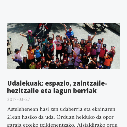
Udalekuak: espazio, zaintzaile-
hezitzaile eta lagun berriak
2017-03-27
Astelehenean hasi zen udaberria eta ekainaren
21ean hasiko da uda. Orduan helduko da opor
garaia etxeko txikienentzako. Aisialdirako ordu