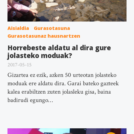
Aisialdia
Gurasotasuna
Gurasotasunaz hausnartzen
Horrebeste aldatu al dira gure
jolasteko moduak?
2017-05-15
Gizartea ez ezik, azken 50 urteotan jolasteko
moduak ere aldatu dira. Garai bateko gazteek
kalea erabiltzen zuten jolasleku gisa, baina
badirudi egungo…