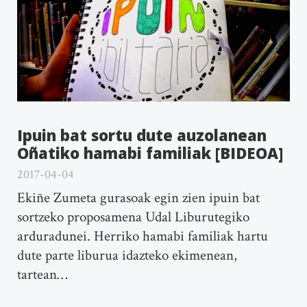
Ipuin bat sortu dute auzolanean
Oñatiko hamabi familiak [BIDEOA]
2017-04-04
Ekiñe Zumeta gurasoak egin zien ipuin bat
sortzeko proposamena Udal Liburutegiko
arduradunei. Herriko hamabi familiak hartu
dute parte liburua idazteko ekimenean,
tartean…