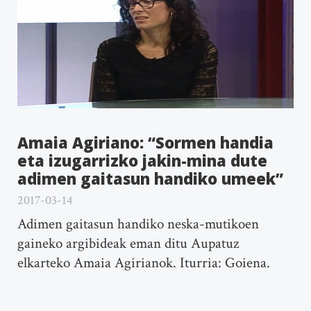
Amaia Agiriano: “Sormen handia
eta izugarrizko jakin-mina dute
adimen gaitasun handiko umeek”
2017-03-14
Adimen gaitasun handiko neska-mutikoen
gaineko argibideak eman ditu Aupatuz
elkarteko Amaia Agirianok. Iturria: Goiena.