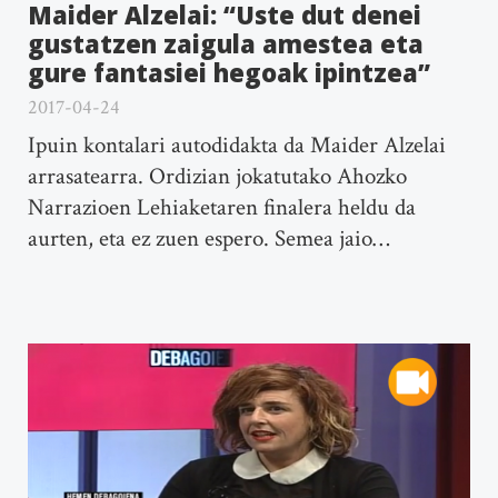
Maider Alzelai: “Uste dut denei
gustatzen zaigula amestea eta
gure fantasiei hegoak ipintzea”
2017-04-24
Ipuin kontalari autodidakta da Maider Alzelai
arrasatearra. Ordizian jokatutako Ahozko
Narrazioen Lehiaketaren finalera heldu da
aurten, eta ez zuen espero. Semea jaio…