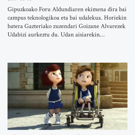
Gipuzkoako Foru Aldundiaren ekimena dira bai
campus teknologikoa eta bai udalekua. Horiekin
batera Gazteriako zuzendari Goizane Alvarezek
Udabizi aurkeztu du. Udan aisiarekin…