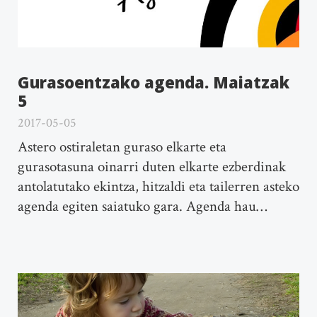
Gurasoentzako agenda. Maiatzak
5
2017-05-05
Astero ostiraletan guraso elkarte eta
gurasotasuna oinarri duten elkarte ezberdinak
antolatutako ekintza, hitzaldi eta tailerren asteko
agenda egiten saiatuko gara. Agenda hau…