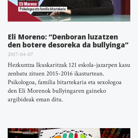
Eli Moreno: “Denboran luzatzen
den botere desoreka da bullyinga”
2017-04-07
Hezkuntza Ikuskaritzak 121 eskola-jazarpen kasu
zenbatu zituen 2015-2016 ikasturtean.
Psikologoa, familia bitartekaria eta sexologoa
den Eli Morenok bullyingaren gaineko
argibideak eman ditu.