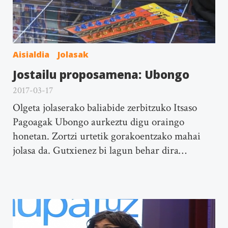
Aisialdia
Jolasak
Jostailu proposamena: Ubongo
2017-03-17
Olgeta jolaserako baliabide zerbitzuko Itsaso
Pagoagak Ubongo aurkeztu digu oraingo
honetan. Zortzi urtetik gorakoentzako mahai
jolasa da. Gutxienez bi lagun behar dira…