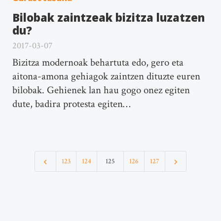
Bilobak zaintzeak bizitza luzatzen
du?
2017-03-07
Bizitza modernoak behartuta edo, gero eta
aitona-amona gehiagok zaintzen dituzte euren
bilobak. Gehienek lan hau gogo onez egiten
dute, badira protesta egiten…
123
124
125
126
127