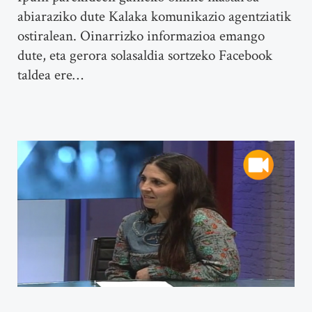
abiaraziko dute Kalaka komunikazio agentziatik
ostiralean. Oinarrizko informazioa emango
dute, eta gerora solasaldia sortzeko Facebook
taldea ere…