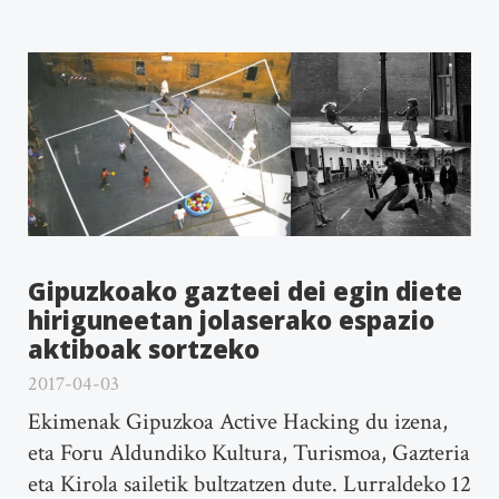
Gipuzkoako gazteei dei egin diete
hiriguneetan jolaserako espazio
aktiboak sortzeko
2017-04-03
Ekimenak Gipuzkoa Active Hacking du izena,
eta Foru Aldundiko Kultura, Turismoa, Gazteria
eta Kirola sailetik bultzatzen dute. Lurraldeko 12