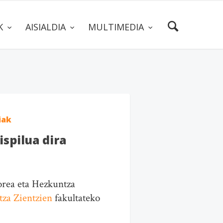
AK
AISIALDIA
MULTIMEDIA
iak
spilua dira
orea eta Hezkuntza
za Zientzien
fakultateko