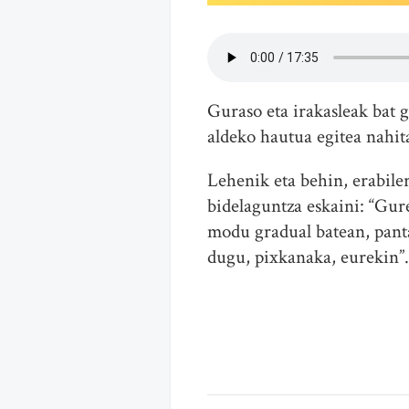
Guraso eta irakasleak bat 
aldeko hautua egitea nahit
Lehenik eta behin, erabile
bidelaguntza eskaini: “Gur
modu gradual batean, panta
dugu, pixkanaka, eurekin”.