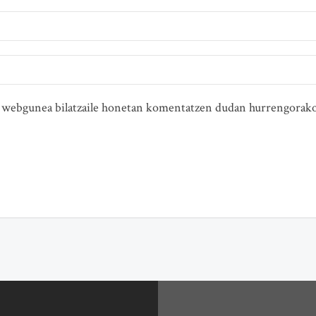
ta webgunea bilatzaile honetan komentatzen dudan hurrengorako