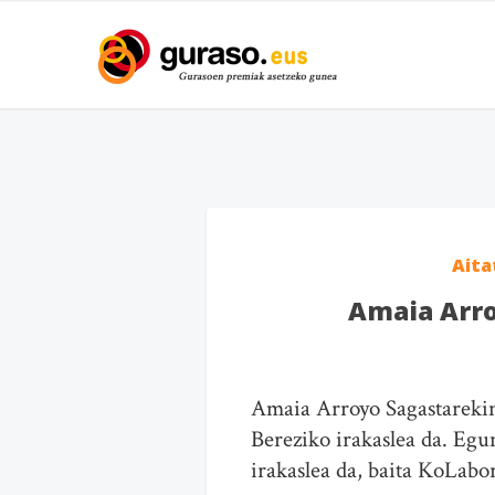
Aita
Amaia Arro
Amaia Arroyo Sagastarekin
Bereziko irakaslea da. Egu
irakaslea da, baita KoLabor