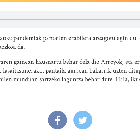
gatoz: pandemiak pantailen erabilera areagotu egin du, 
aezkoa da.
raren gainean hausnartu behar dela dio Arroyok, eta er
e lasaitasunerako, pantaila aurrean bakarrik uzten ditu
ilen munduan sartzeko laguntza behar dute. Hala, iku