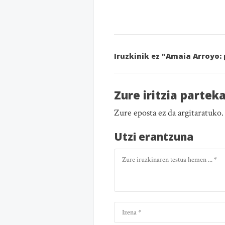
Iruzkinik ez "Amaia Arroyo: 
Zure iritzia partek
Zure eposta ez da argitaratuko
Utzi erantzuna