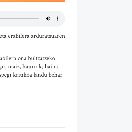
eta erabilera arduratsuaren
abilera ona bultzatzeko
gu, maiz, haurrak; baina,
spegi kritikoa landu behar