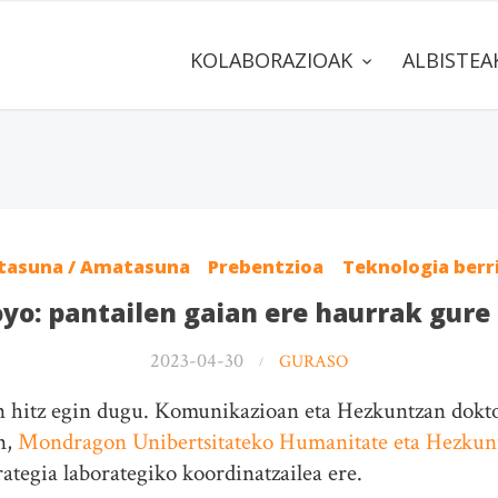
KOLABORAZIOAK
ALBISTE
tasuna / Amatasuna
Prebentzioa
Teknologia berr
yo: pantailen gaian ere haurrak gure i
2023-04-30
GURASO
 hitz egin dugu. Komunikazioan eta Hezkuntzan dokt
n,
Mondragon Unibertsitateko Humanitate eta Hezkunt
ategia laborategiko koordinatzailea ere.