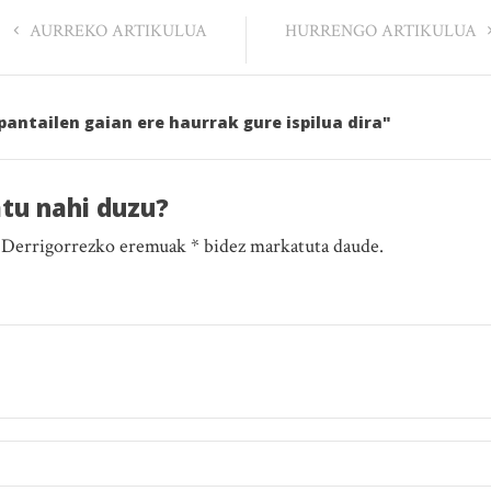
AURREKO ARTIKULUA
HURRENGO ARTIKULUA
pantailen gaian ere haurrak gure ispilua dira"
atu nahi duzu?
. Derrigorrezko eremuak * bidez markatuta daude.