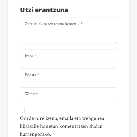
Utzi erantzuna
Gorde nire izena, emaila eta webgunea
bilatzaile honetan komentatzen dudan
hurrengorako.