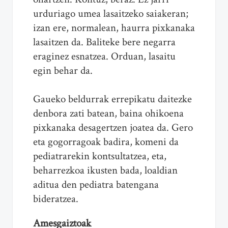
urduriago umea lasaitzeko saiakeran;
izan ere, normalean, haurra pixkanaka
lasaitzen da. Baliteke bere negarra
eraginez esnatzea. Orduan, lasaitu
egin behar da.
Gaueko beldurrak errepikatu daitezke
denbora zati batean, baina ohikoena
pixkanaka desagertzen joatea da. Gero
eta gogorragoak badira, komeni da
pediatrarekin kontsultatzea, eta,
beharrezkoa ikusten bada, loaldian
aditua den pediatra batengana
bideratzea.
Amesgaiztoak