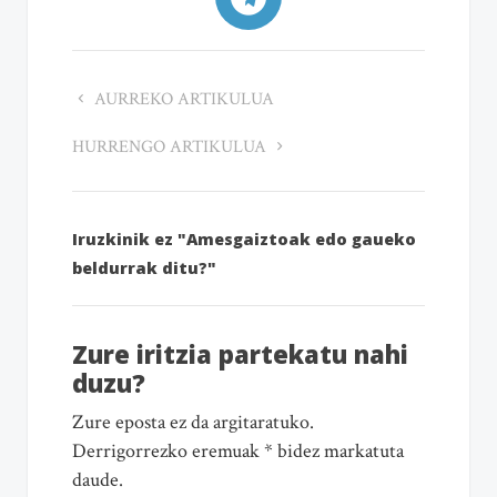
AURREKO ARTIKULUA
HURRENGO ARTIKULUA
Iruzkinik ez "Amesgaiztoak edo gaueko
beldurrak ditu?"
Zure iritzia partekatu nahi
duzu?
Zure eposta ez da argitaratuko.
Derrigorrezko eremuak * bidez markatuta
daude.