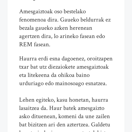
Amesgaiztoak oso bestelako
fenomenoa dira. Gaueko beldurrak ez
bezala gaueko azken herenean
agertzen dira, lo arineko fasean edo
REM fasean.
Haurra erdi esna dagoenez, oroitzapen
txar bat utz diezaiokete amesgaiztoak
eta litekeena da ohikoa baino
urduriago edo mainosoago esnatzea.
Lehen egiteko, kasu honetan, haurra
lasaitzea da. Haur batek amesgaizto
asko dituenean, komeni da une zailen
bat bizitzen ari den aztertzea. Galdetu