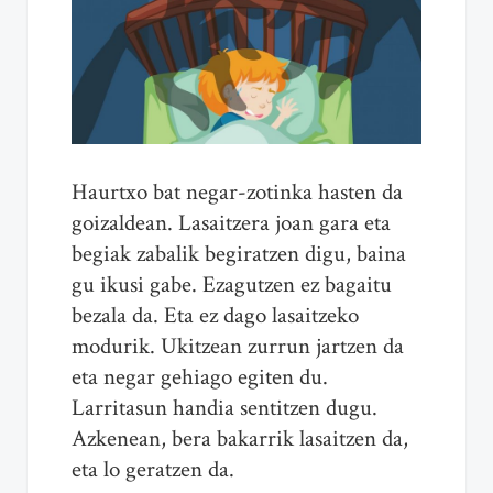
Haurtxo bat negar-zotinka hasten da
goizaldean. Lasaitzera joan gara eta
begiak zabalik begiratzen digu, baina
gu ikusi gabe. Ezagutzen ez bagaitu
bezala da. Eta ez dago lasaitzeko
modurik. Ukitzean zurrun jartzen da
eta negar gehiago egiten du.
Larritasun handia sentitzen dugu.
Azkenean, bera bakarrik lasaitzen da,
eta lo geratzen da.