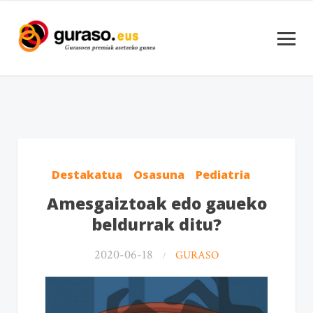
Destakatua
Osasuna
Pediatria
Amesgaiztoak edo gaueko
beldurrak ditu?
2020-06-18
GURASO