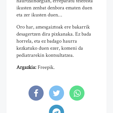
haurtzaindegian, erreparatu telebista
ikusten zenbat denbora ematen duen
eta zer ikusten duen…
Oro har, amesgaiztoak ere bakarrik
desagertzen dira pixkanaka. Ez bada
horrela, eta ez badago haurra
kezkatuko duen ezer, komeni da
pediatrarekin kontsultatzea.
Argazkia:
Freepik.