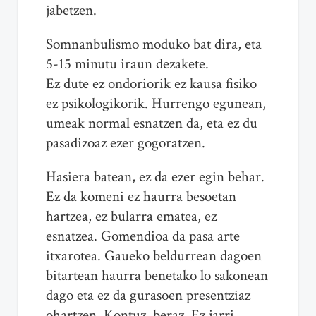
jabetzen.
Somnanbulismo moduko bat dira, eta
5-15 minutu iraun dezakete.
Ez dute ez ondoriorik ez kausa fisiko
ez psikologikorik. Hurrengo egunean,
umeak normal esnatzen da, eta ez du
pasadizoaz ezer gogoratzen.
Hasiera batean, ez da ezer egin behar.
Ez da komeni ez haurra besoetan
hartzea, ez bularra ematea, ez
esnatzea. Gomendioa da pasa arte
itxarotea. Gaueko beldurrean dagoen
bitartean haurra benetako lo sakonean
dago eta ez da gurasoen presentziaz
ohartzen. Kontuz, beraz. Ez jarri