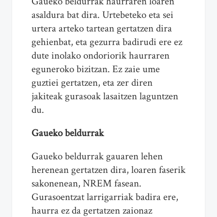
Gaueko beldurrak haurraren loaren
asaldura bat dira. Urtebeteko eta sei
urtera arteko tartean gertatzen dira
gehienbat, eta gezurra badirudi ere ez
dute inolako ondoriorik haurraren
eguneroko bizitzan. Ez zaie ume
guztiei gertatzen, eta zer diren
jakiteak gurasoak lasaitzen laguntzen
du.
Gaueko beldurrak
Gaueko beldurrak gauaren lehen
herenean gertatzen dira, loaren faserik
sakonenean, NREM fasean.
Gurasoentzat larrigarriak badira ere,
haurra ez da gertatzen zaionaz