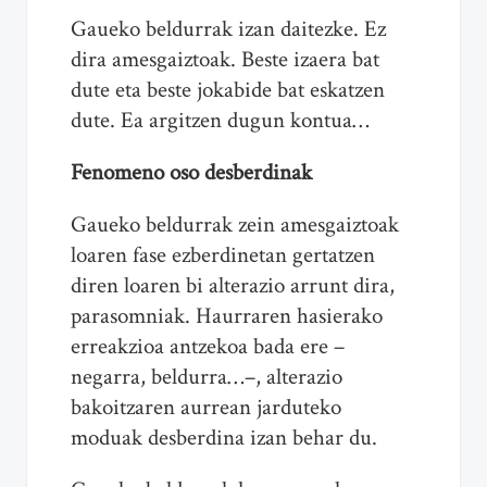
Gaueko beldurrak izan daitezke. Ez
dira amesgaiztoak. Beste izaera bat
dute eta beste jokabide bat eskatzen
dute. Ea argitzen dugun kontua…
Fenomeno oso desberdinak
Gaueko beldurrak zein amesgaiztoak
loaren fase ezberdinetan gertatzen
diren loaren bi alterazio arrunt dira,
parasomniak. Haurraren hasierako
erreakzioa antzekoa bada ere –
negarra, beldurra…–, alterazio
bakoitzaren aurrean jarduteko
moduak desberdina izan behar du.