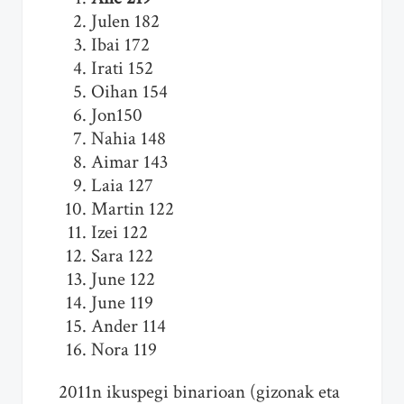
Julen 182
Ibai 172
Irati 152
Oihan 154
Jon150
Nahia 148
Aimar 143
Laia 127
Martin 122
Izei 122
Sara 122
June 122
June 119
Ander 114
Nora 119
2011n ikuspegi binarioan (gizonak eta