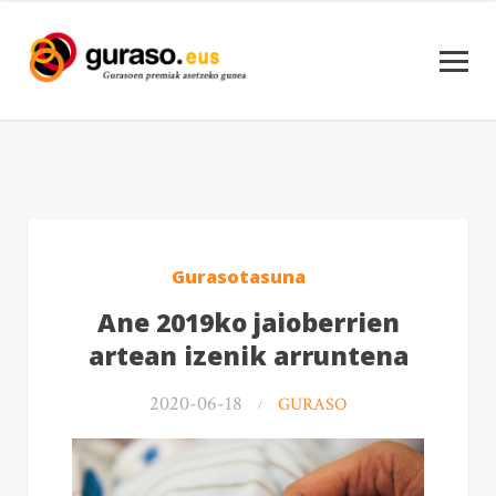
Gurasotasuna
Ane 2019ko jaioberrien
artean izenik arruntena
2020-06-18
GURASO