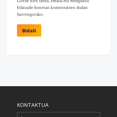
Gorde nire izena, emaila eta webgunea
bilatzaile honetan komentatzen dudan
hurrengorako.
KONTAKTUA