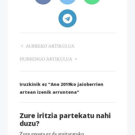
AURREKO ARTIKULUA
HURRENGO ARTIKULUA
Iruzkinik ez "Ane 2019ko jaioberrien
artean izenik arruntena"
Zure iritzia partekatu nahi
duzu?
Zure eposta ez da argitaratuko.