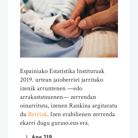
Espainiako Estatistika Institutuak
2019. urtean jaioberriei jarritako
izenik arruntenen —edo
arrakastatsuenen— zerrendan
oinarrituta, izenen Rankina argitaratu
du
Berriak
. Izen erabilienen zerrenda
ekarri dugu guraso.eus era.
Ane 219