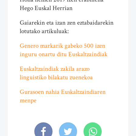
Hego Euskal Herrian
Gaiarekin eta izan zen eztabaidarekin
lotutako artikuluak:
Genero markarik gabeko 500 izen
inguru onartu ditu Euskaltzaindiak
Euskaltzaindiak zakila arazo
linguistiko bilakatu zuenekoa
Gurasoen nahia Euskaltzaindiaren
menpe