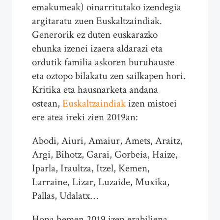
emakumeak) oinarritutako izendegia
argitaratu zuen Euskaltzaindiak.
Generorik ez duten euskarazko
ehunka izenei izaera aldarazi eta
ordutik familia askoren buruhauste
eta oztopo bilakatu zen sailkapen hori.
Kritika eta hausnarketa andana
ostean,
Euskaltzaindiak
izen mistoei
ere atea ireki zien 2019an:
Abodi, Aiuri, Amaiur, Amets, Araitz,
Argi, Bihotz, Garai, Gorbeia, Haize,
Iparla, Iraultza, Itzel, Kemen,
Larraine, Lizar, Luzaide, Muxika,
Pallas, Udalatx…
Hona hemen 2019 izen erabiliena