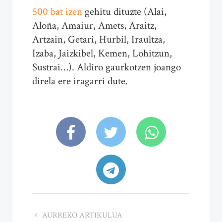
500 bat izen
gehitu dituzte (Alai,
Aloña, Amaiur, Amets, Araitz,
Artzain, Getari, Hurbil, Iraultza,
Izaba, Jaizkibel, Kemen, Lohitzun,
Sustrai…). Aldiro gaurkotzen joango
direla ere iragarri dute.
AURREKO ARTIKULUA