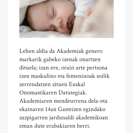
Lehen aldia da Akademiak genero
markarik gabeko izenak onartzen
dituela; izan ere, orain arte pertsona
izen maskulino eta femeninoak soilik
zerrendatzen zituen Euskal
Onomastikaren Datutegiak.
Akademiaren mendeurrena dela-eta
ekainaren 14an Gasteizen egindako
zazpigarren jardunaldi akademikoan
eman dute erabakiaren berri.