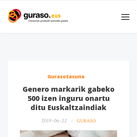
Gurasotasuna
Genero markarik gabeko
500 izen inguru onartu
ditu Euskaltzaindiak
2019-06-22
GURASO