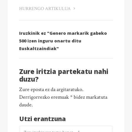
HURRENGO ARTIKULUA
Iruzkinik ez "Genero markarik gabeko
500 izen inguru onartu ditu
Euskaltzaindiak"
Zure iritzia partekatu nahi
duzu?
Zure eposta ez da argitaratuko.
Derrigorrezko eremuak * bidez markatuta
daude.
Utzi erantzuna