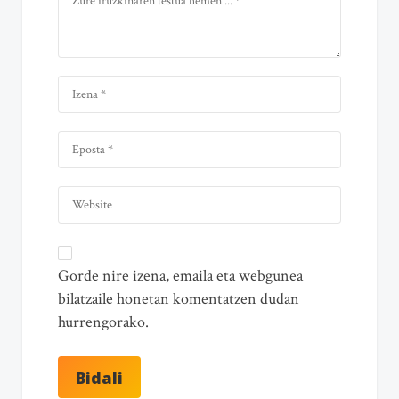
Gorde nire izena, emaila eta webgunea
bilatzaile honetan komentatzen dudan
hurrengorako.