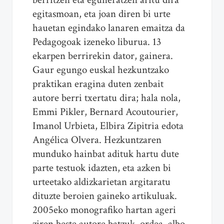
egitasmoan, eta joan diren bi urte
hauetan egindako lanaren emaitza da
Pedagogoak izeneko liburua. 13
ekarpen berrirekin dator, gainera.
Gaur egungo euskal hezkuntzako
praktikan eragina duten zenbait
autore berri txertatu dira; hala nola,
Emmi Pikler, Bernard Acoutourier,
Imanol Urbieta, Elbira Zipitria edota
Angélica Olvera. Hezkuntzaren
munduko hainbat adituk hartu dute
parte testuok idazten, eta azken bi
urteetako aldizkarietan argitaratu
dituzte beroien gaineko artikuluak.
2005eko monografiko hartan ageri
ziren beste autore batzuk, ordea, albo