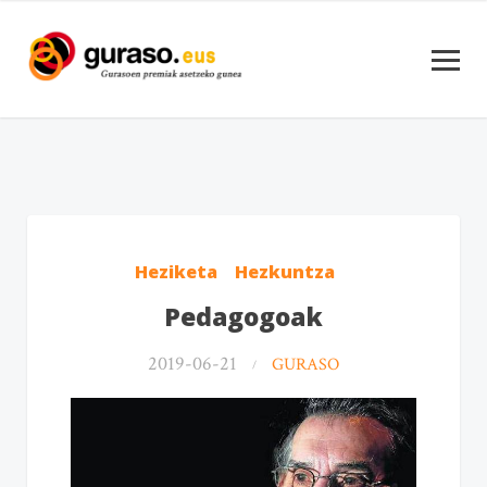
Heziketa
Hezkuntza
Pedagogoak
2019-06-21
GURASO