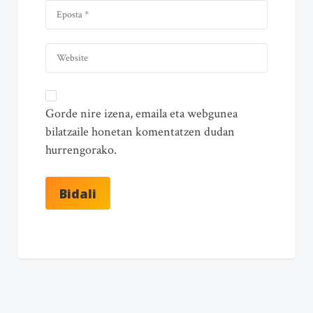
Gorde nire izena, emaila eta webgunea
bilatzaile honetan komentatzen dudan
hurrengorako.