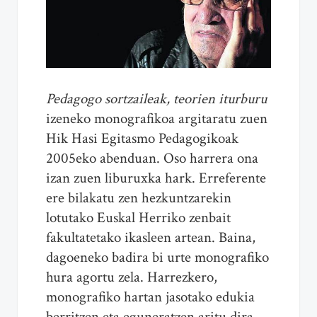
Pedagogo sortzaileak, teorien iturburu
izeneko monografikoa argitaratu zuen
Hik Hasi Egitasmo Pedagogikoak
2005eko abenduan. Oso harrera ona
izan zuen liburuxka hark. Erreferente
ere bilakatu zen hezkuntzarekin
lotutako Euskal Herriko zenbait
fakultatetako ikasleen artean. Baina,
dagoeneko badira bi urte monografiko
hura agortu zela. Harrezkero,
monografiko hartan jasotako edukia
berritzen eta eguneratzen aritu dira