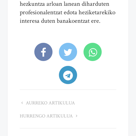
hezkuntza arloan lanean diharduten
profesionalentzat edota heziketarekiko
interesa duten banakoentzat ere.
AURREKO ARTIKULUA
HURRENGO ARTIKULUA