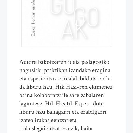
Autore bakoitzaren ideia pedagogiko
nagusiak, praktikan izandako eragina
eta esperientzia errealak bilduta ondu
da liburu hau, Hik Hasi-ren ekimenez,
baina kolaboratzaile sare zabalaren
laguntzaz. Hik Hasitik Espero dute
liburu hau baliagarri eta erabilgarri
izatea irakasleentzat eta
irakaslegaientzat ez ezik, baita