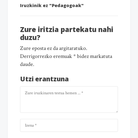
Iruzkinik ez "Pedagogoak"
Zure iritzia partekatu nahi
duzu?
Zure eposta ez da argitaratuko.
Derrigorrezko eremuak * bidez markatuta
daude.
Utzi erantzuna