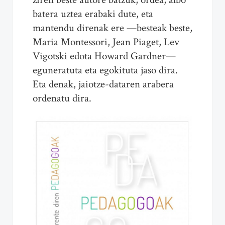
batera uztea erabaki dute, eta
mantendu direnak ere —besteak beste,
Maria Montessori, Jean Piaget, Lev
Vigotski edota Howard Gardner—
eguneratuta eta egokituta jaso dira.
Eta denak, jaiotze-dataren arabera
ordenatu dira.