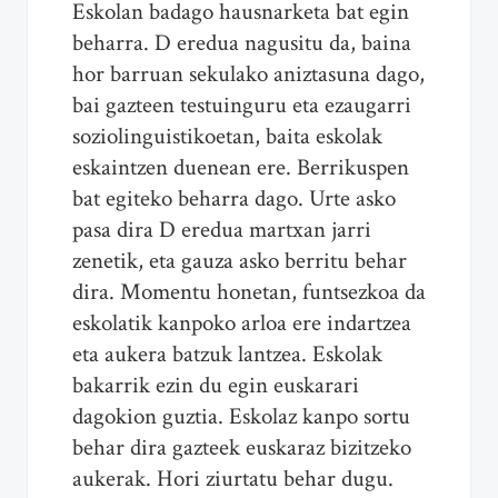
Eskolan badago hausnarketa bat egin
beharra. D eredua nagusitu da, baina
hor barruan sekulako aniztasuna dago,
bai gazteen testuinguru eta ezaugarri
soziolinguistikoetan, baita eskolak
eskaintzen duenean ere. Berrikuspen
bat egiteko beharra dago. Urte asko
pasa dira D eredua martxan jarri
zenetik, eta gauza asko berritu behar
dira. Momentu honetan, funtsezkoa da
eskolatik kanpoko arloa ere indartzea
eta aukera batzuk lantzea. Eskolak
bakarrik ezin du egin euskarari
dagokion guztia. Eskolaz kanpo sortu
behar dira gazteek euskaraz bizitzeko
aukerak. Hori ziurtatu behar dugu.