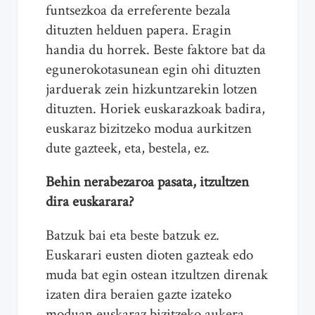
funtsezkoa da erreferente bezala
dituzten helduen papera. Eragin
handia du horrek. Beste faktore bat da
egunerokotasunean egin ohi dituzten
jarduerak zein hizkuntzarekin lotzen
dituzten. Horiek euskarazkoak badira,
euskaraz bizitzeko modua aurkitzen
dute gazteek, eta, bestela, ez.
Behin nerabezaroa pasata, itzultzen
dira euskarara?
Batzuk bai eta beste batzuk ez.
Euskarari eusten dioten gazteak edo
muda bat egin ostean itzultzen direnak
izaten dira beraien gazte izateko
moduan euskaraz bizitzeko aukera