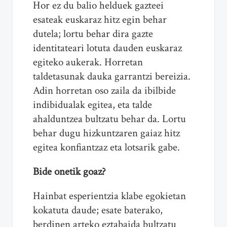
Hor ez du balio helduek gazteei
esateak euskaraz hitz egin behar
dutela; lortu behar dira gazte
identitateari lotuta dauden euskaraz
egiteko aukerak. Horretan
taldetasunak dauka garrantzi bereizia.
Adin horretan oso zaila da ibilbide
indibidualak egitea, eta talde
ahalduntzea bultzatu behar da. Lortu
behar dugu hizkuntzaren gaiaz hitz
egitea konfiantzaz eta lotsarik gabe.
Bide onetik goaz?
Hainbat esperientzia klabe egokietan
kokatuta daude; esate baterako,
berdinen arteko eztabaida bultzatu