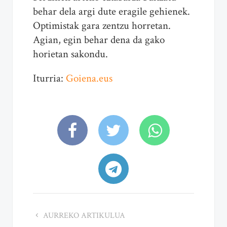
behar dela argi dute eragile gehienek.
Optimistak gara zentzu horretan.
Agian, egin behar dena da gako
horietan sakondu.
Iturria:
Goiena.eus
AURREKO ARTIKULUA