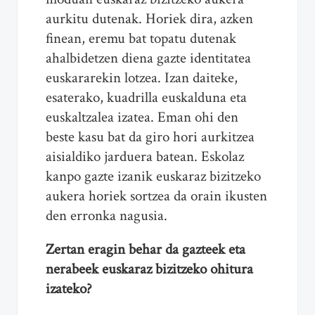
aurkitu dutenak. Horiek dira, azken
finean, eremu bat topatu dutenak
ahalbidetzen diena gazte identitatea
euskararekin lotzea. Izan daiteke,
esaterako, kuadrilla euskalduna eta
euskaltzalea izatea. Eman ohi den
beste kasu bat da giro hori aurkitzea
aisialdiko jarduera batean. Eskolaz
kanpo gazte izanik euskaraz bizitzeko
aukera horiek sortzea da orain ikusten
den erronka nagusia.
Zertan eragin behar da gazteek eta
nerabeek euskaraz bizitzeko ohitura
izateko?