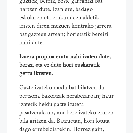
guztiek, berriz, beste garrantzi bat
hartzen dute. Izan ere, badago
eskolaren eta erakundeen aldetik
iristen diren mezuen kontrako jarrera
bat gazteen artean; horietatik bereizi
nahi dute.
Izaera propioa eratu nahi izaten dute,
beraz, eta ez dute hori euskaratik
gertu ikusten.
Gazte izateko modu bat bilatzen du
pertsona bakoitzak nerabezaroan; haur
izatetik heldu gazte izatera
pasatzerakoan, nor bere izateko eraren
bila aritzen da. Batzuetan, hori lotuta
dago errebeldiarekin. Horrez gain,