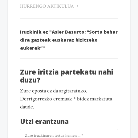
HURRENGO ARTIKULUA
Iruzkinik ez "Asier Basurto: “Sortu behar
dira gazteak euskaraz bizitzeko
aukerak”"
Zure iritzia partekatu nahi
duzu?
Zure eposta ez da argitaratuko.
Derrigorrezko eremuak * bidez markatuta
daude.
Utzi erantzuna