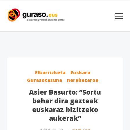
Elkarrizketa
Euskara
Gurasotasuna
nerabezaroa
Asier Basurto: “Sortu
behar dira gazteak
euskaraz bizitzeko
aukerak”