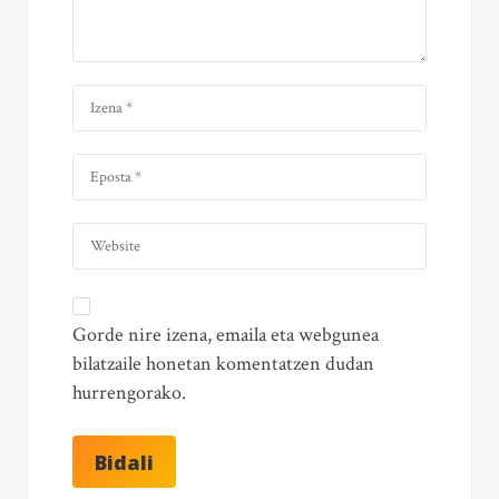
Gorde nire izena, emaila eta webgunea
bilatzaile honetan komentatzen dudan
hurrengorako.