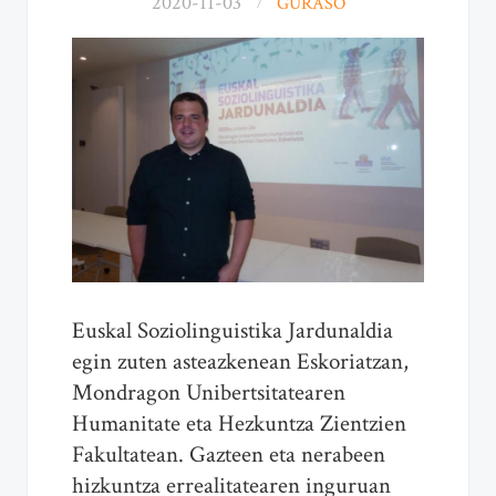
2020-11-03
GURASO
Euskal Soziolinguistika Jardunaldia
egin zuten asteazkenean Eskoriatzan,
Mondragon Unibertsitatearen
Humanitate eta Hezkuntza Zientzien
Fakultatean. Gazteen eta nerabeen
hizkuntza errealitatearen inguruan