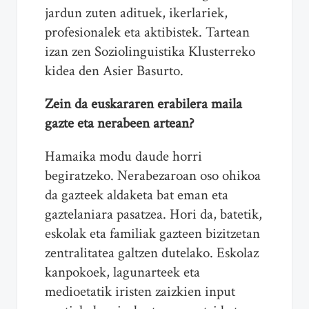
jardun zuten adituek, ikerlariek,
profesionalek eta aktibistek. Tartean
izan zen Soziolinguistika Klusterreko
kidea den Asier Basurto.
Zein da euskararen erabilera maila
gazte eta nerabeen artean?
Hamaika modu daude horri
begiratzeko. Nerabezaroan oso ohikoa
da gazteek aldaketa bat eman eta
gaztelaniara pasatzea. Hori da, batetik,
eskolak eta familiak gazteen bizitzetan
zentralitatea galtzen dutelako. Eskolaz
kanpokoek, lagunarteek eta
medioetatik iristen zaizkien input