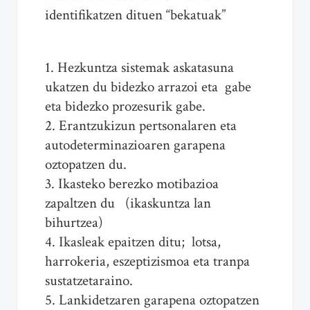
identifikatzen dituen “bekatuak”
1. Hezkuntza sistemak askatasuna
ukatzen du bidezko arrazoi eta gabe
eta bidezko prozesurik gabe.
2. Erantzukizun pertsonalaren eta
autodeterminazioaren garapena
oztopatzen du.
3. Ikasteko berezko motibazioa
zapaltzen du (ikaskuntza lan
bihurtzea)
4. Ikasleak epaitzen ditu; lotsa,
harrokeria, eszeptizismoa eta tranpa
sustatzetaraino.
5. Lankidetzaren garapena oztopatzen