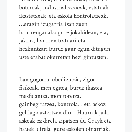
botereak, industrializazioak, estatuak
ikastetxeak eta eskola kontrolatzeak,
…eragin izugarria izan zuen
haurrenganako gure jokabidean, eta,
jakina, haurren tratuari eta
hezkuntzari buruz gaur egun ditugun
uste erabat okerretan hezi gintuzten.
Lan gogorra, obedientzia, zigor
fisikoak, men egitea, buruz ikastea,
mesfidantza, monitoretza,
gainbegiratzea, kontrola… eta askoz
gehiago aztertzen dira . Haurrak jada
askeak ez direla aipatzen du Grayk eta
hauek direla gure eskolen oinarriak.