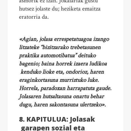
asmorik ez izan. Jokalariak gustu
hutsez jolaste du; heziketa emaitza
eratorria da.
«Agian, jolasa errespetatuagoa izango
litzateke “bizitzarako trebetasunen
praktika automotibatua” deituko
bagenio; baina horrek izaera ludikoa
kenduko lioke eta, ondorioz, haren
eraginkortasuna murriztuko luke.
Horrela, paradoxan harrapatuta gaude.
Jolasaren hutsaltasuna onartu behar
dugu, haren sakontasuna ulertzeko».
8. KAPITULUA: Jolasak
garapen sozial eta