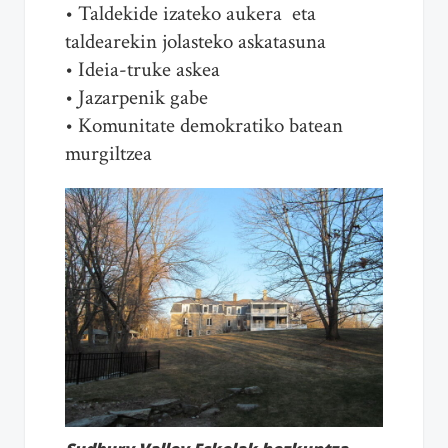
• Taldekide izateko aukera eta
taldearekin jolasteko askatasuna
• Ideia-truke askea
• Jazarpenik gabe
• Komunitate demokratiko batean
murgiltzea