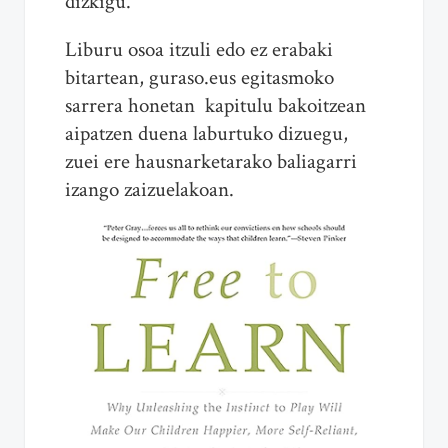
dizkigu.
Liburu osoa itzuli edo ez erabaki
bitartean, guraso.eus egitasmoko
sarrera honetan kapitulu bakoitzean
aipatzen duena laburtuko dizuegu,
zuei ere hausnarketarako baliagarri
izango zaizuelakoan.