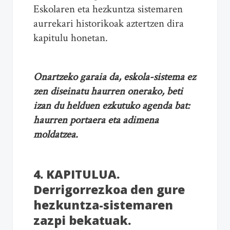
Eskolaren eta hezkuntza sistemaren
aurrekari historikoak aztertzen dira
kapitulu honetan.
Onartzeko garaia da, eskola-sistema ez
zen diseinatu haurren onerako, beti
izan du helduen ezkutuko agenda bat:
haurren portaera eta adimena
moldatzea.
4. KAPITULUA.
Derrigorrezkoa den gure
hezkuntza-sistemaren
zazpi bekatuak.