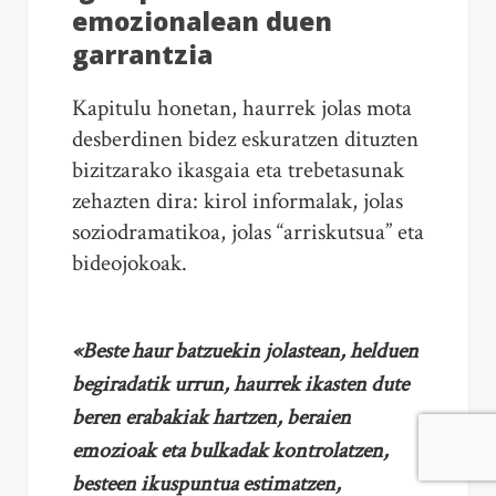
emozionalean duen
garrantzia
Kapitulu honetan, haurrek jolas mota
desberdinen bidez eskuratzen dituzten
bizitzarako ikasgaia eta trebetasunak
zehazten dira: kirol informalak, jolas
soziodramatikoa, jolas “arriskutsua” eta
bideojokoak.
«Beste haur batzuekin jolastean, helduen
begiradatik urrun, haurrek ikasten dute
beren erabakiak hartzen, beraien
emozioak eta bulkadak kontrolatzen,
besteen ikuspuntua estimatzen,