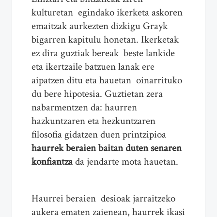
kulturetan egindako ikerketa askoren
emaitzak aurkezten dizkigu Grayk
bigarren kapitulu honetan. Ikerketak
ez dira guztiak bereak beste lankide
eta ikertzaile batzuen lanak ere
aipatzen ditu eta hauetan oinarrituko
du bere hipotesia. Guztietan zera
nabarmentzen da: haurren
hazkuntzaren eta hezkuntzaren
filosofia gidatzen duen printzipioa
haurrek beraien baitan duten senaren
konfiantza
da jendarte mota hauetan.
Haurrei beraien desioak jarraitzeko
aukera ematen zaienean, haurrek ikasi