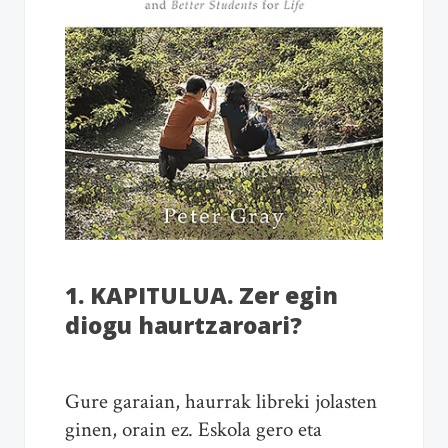
1. KAPITULUA. Zer egin
diogu haurtzaroari?
Gure garaian, haurrak libreki jolasten
ginen, orain ez. Eskola gero eta