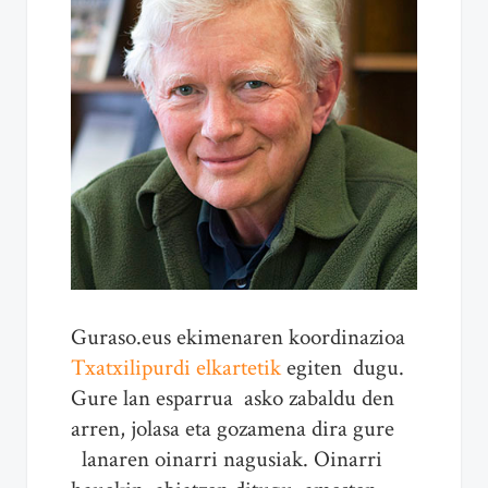
Guraso.eus ekimenaren koordinazioa
Txatxilipurdi elkartetik
egiten dugu.
Gure lan esparrua asko zabaldu den
arren, jolasa eta gozamena dira gure
lanaren oinarri nagusiak. Oinarri