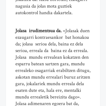
nagusia da jolas mota guztiek
autokontrol handia dakartela.
Jolasa irudimentsua da.
«Jolasak duen
ezaugarri kontraesankor bat honakoa
da; jolasa serioa dela, baina ez dela
serioa, erreala da baina ez da erreala.
Jolasa mundu errealean kokatzen den
esparru batean sartzen gara, mundu
errealeko osagarriak erabiltzen ditugu,
askotan mundu errealari buruz aritzen
gara, jokalariek mundu erreala dela
esaten dute eta, hala ere, mentalki
mundu errealetik bereizita dago».
Jolasa adimenaren egoera bat da,