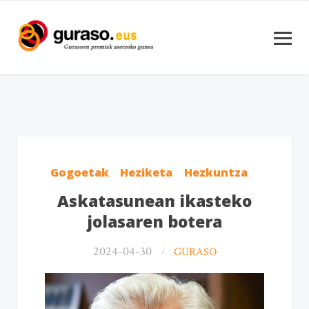
Gogoetak
Heziketa
Hezkuntza
Askatasunean ikasteko
jolasaren botera
2024-04-30
GURASO