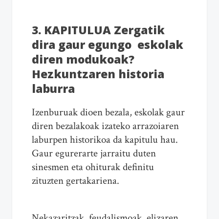
3
. KAPITULUA Zergatik
dira gaur egungo eskolak
diren modukoak?
Hezkuntzaren historia
laburra
Izenburuak dioen bezala, eskolak gaur
diren bezalakoak izateko arrazoiaren
laburpen historikoa da kapitulu hau.
Gaur egurerarte jarraitu duten
sinesmen eta ohiturak definitu
zituzten gertakariena.
Nekazaritzak, feudalismoak, elizaren