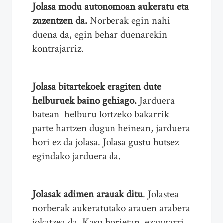
Jolasa modu autonomoan aukeratu eta
zuzentzen da.
Norberak egin nahi
duena da, egin behar duenarekin
kontrajarriz.
Jolasa bitartekoek eragiten dute
helburuek baino gehiago.
Jarduera
batean helburu lortzeko bakarrik
parte hartzen dugun heinean, jarduera
hori ez da jolasa. Jolasa gustu hutsez
egindako jarduera da.
Jolasak adimen arauak ditu
. Jolastea
norberak aukeratutako arauen arabera
jokatzea da. Kasu horietan, ezaugarri