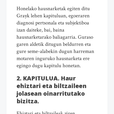
Honelako hausnarketak egiten ditu
Grayk lehen kapituluan, egoeraren
diagnosi pertsonala eta subjektiboa
izan daiteke, bai, baina
hausnarketarako baliagarria. Guraso
garen aldetik ditugun beldurren eta
gure seme-alabekin dugun harreman
motaren inguruko hausnarketa ere
egingo dugu kapitulu honetan.
2. KAPITULUA
. Haur
ehiztari eta biltzaileen
jolasean oinarritutako
bizitza.
Ehiztari eta biltzaileak ziren