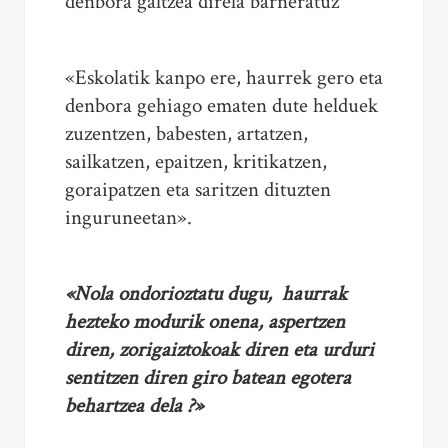
denbora galtzea direla barneratuz
«Eskolatik kanpo ere, haurrek gero eta
denbora gehiago ematen dute helduek
zuzentzen, babesten, artatzen,
sailkatzen, epaitzen, kritikatzen,
goraipatzen eta saritzen dituzten
inguruneetan».
«Nola ondorioztatu dugu, haurrak
hezteko modurik onena, aspertzen
diren, zorigaiztokoak diren eta urduri
sentitzen diren giro batean egotera
behartzea dela ?»