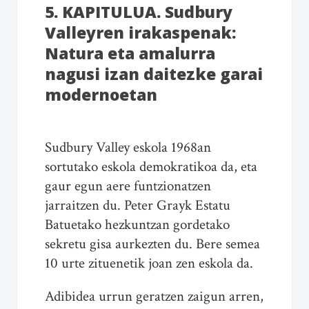
5. KAPITULUA. Sudbury
Valleyren irakaspenak:
Natura eta amalurra
nagusi izan daitezke garai
modernoetan
Sudbury Valley eskola 1968an
sortutako eskola demokratikoa da, eta
gaur egun aere funtzionatzen
jarraitzen du. Peter Grayk Estatu
Batuetako hezkuntzan gordetako
sekretu gisa aurkezten du. Bere semea
10 urte zituenetik joan zen eskola da.
Adibidea urrun geratzen zaigun arren,