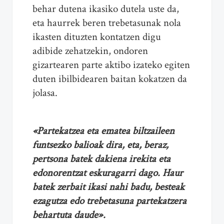
behar dutena ikasiko dutela uste da,
eta haurrek beren trebetasunak nola
ikasten dituzten kontatzen digu
adibide zehatzekin, ondoren
gizartearen parte aktibo izateko egiten
duten ibilbidearen baitan kokatzen da
jolasa.
«Partekatzea eta ematea biltzaileen
funtsezko balioak dira, eta, beraz,
pertsona batek dakiena irekita eta
edonorentzat eskuragarri dago. Haur
batek zerbait ikasi nahi badu, besteak
ezagutza edo trebetasuna partekatzera
behartuta daude».