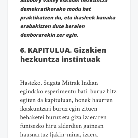
Sudbury Valley Eskolak hezkuntza
demokratikorako modu bat
praktikatzen du, eta ikasleek banaka
erabakitzen dute beraien
denborarekin zer egin.
6. KAPITULUA. Gizakien
hezkuntza instintuak
Hasteko, Sugata Mitrak Indian
egindako esperimentu bati buruz hitz
egiten da kapituluan, honek haurren
ikaskuntzari buruz egin zituen
behaketei buruz eta giza izaeraren
funtsezko hiru alderdien gainean
hausnartuz (jakin-mina, izaera