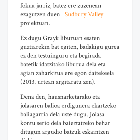
fokua jarriz, batez ere zuzenean
ezagutzen duen
Sudbury Valley
proiektuan.
Ez dugu Grayk liburuan esaten
guztiarekin bat egiten, badakigu gurea
ez den testuinguru eta begirada
batetik idatzitako liburua dela eta
agian zaharkitua ere egon daitekeela
(2013. urtean argitaratu zen).
Dena den, hausnarketarako eta
jolasaren balioa erdigunera ekartzeko
baliagarria dela uste dugu. Jolasa
kontu serio dela baieztatzeko behar
ditugun argudio batzuk eskaintzen