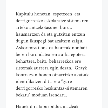
Kapitulu honetan espetxeen eta
derrigorrezko eskolaratze sistemaren
arteko antzekotasunei buruz
hausnartzen da eta gutxitan entzun
dugun ikuspegi bat azaltzen zaigu.
Askorentzat ona da haurrak nonbait
beren borondatearen aurka egotera
behartzea, baita beharrezkoa ere
sistemak aurrera egin dezan. Grayk
kontraesan honen oinarrizko akatsak
identifikatzen ditu eta “gure
derrigorrezko hezkuntza-sistemaren
bekatu” moduan izendatu.
Hauek dira laburbilduz idazleak