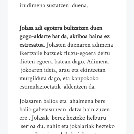
irudimena sustatzen duena.
Jolasa adi egotera bultzatzen duen
gogo-aldarte bat da
,
aktiboa baina ez
estresatua
. Jolasten duenaren adimena
ikertzaile batzuek fluxu-egoera deitu
dioten egoera batean dago. Adimena
jokoaren ideia, arau eta ekintzetan
murgilduta dago, eta kanpokoko
estimulazioetatik aldentzen da.
Jolasaren balioa eta ahalmena bere
balio gabetasunean datza hain zuzen
ere . Jolasak berez hezteko helburu
serioa du, nahiz eta jokalariak hezteko