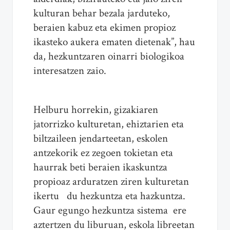
kulturan behar bezala jarduteko,
beraien kabuz eta ekimen propioz
ikasteko aukera ematen dietenak”, hau
da, hezkuntzaren oinarri biologikoa
interesatzen zaio.
Helburu horrekin, gizakiaren
jatorrizko kulturetan, ehiztarien eta
biltzaileen jendarteetan, eskolen
antzekorik ez zegoen tokietan eta
haurrak beti beraien ikaskuntza
propioaz arduratzen ziren kulturetan
ikertu du hezkuntza eta hazkuntza.
Gaur egungo hezkuntza sistema ere
aztertzen du liburuan, eskola libreetan