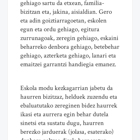
gehiago sartu da etxean, familia-
bizitzan eta, jakina, aisialdian. Gero
eta adin goiztiarragoetan, eskolen
egun eta ordu gehiago, egitura
zurrunagoak, zeregin gehiago, eskaini
beharreko denbora gehiago, betebehar
gehiago, azterketa gehiago, lanari eta
emaitzei garrantzi handiegia emanez.
Eskola modu kezkagarrian jabetu da
haurren bizitzaz, helduek zuzendu eta
ebaluatutako zereginen bidez haurrek
ikasi eta aurrera egin behar dutela
sinetsi eta sustatu dugu, haurren
berezko jarduerak (jolasa, esaterako)