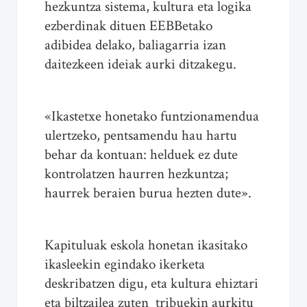
hezkuntza sistema, kultura eta logika
ezberdinak dituen EEBBetako
adibidea delako, baliagarria izan
daitezkeen ideiak aurki ditzakegu.
«Ikastetxe honetako funtzionamendua
ulertzeko, pentsamendu hau hartu
behar da kontuan: helduek ez dute
kontrolatzen haurren hezkuntza;
haurrek beraien burua hezten dute».
Kapituluak eskola honetan ikasitako
ikasleekin egindako ikerketa
deskribatzen digu, eta kultura ehiztari
eta biltzailea zuten tribuekin aurkitu