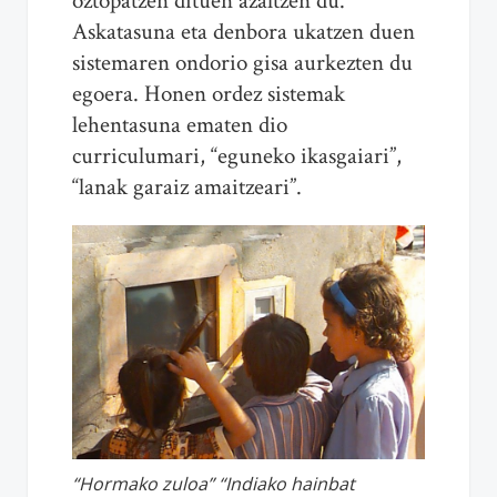
oztopatzen dituen azaltzen du.
Askatasuna eta denbora ukatzen duen
sistemaren ondorio gisa aurkezten du
egoera. Honen ordez sistemak
lehentasuna ematen dio
curriculumari, “eguneko ikasgaiari”,
“lanak garaiz amaitzeari”.
“Hormako zuloa” “Indiako hainbat