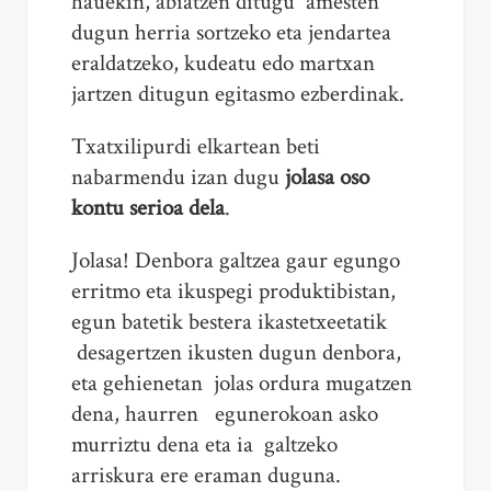
hauekin, abiatzen ditugu amesten
dugun herria sortzeko eta jendartea
eraldatzeko, kudeatu edo martxan
jartzen ditugun egitasmo ezberdinak.
Txatxilipurdi elkartean beti
nabarmendu izan dugu
jolasa oso
kontu serioa dela
.
Jolasa! Denbora galtzea gaur egungo
erritmo eta ikuspegi produktibistan,
egun batetik bestera ikastetxeetatik
desagertzen ikusten dugun denbora,
eta gehienetan jolas ordura mugatzen
dena, haurren egunerokoan asko
murriztu dena eta ia galtzeko
arriskura ere eraman duguna.