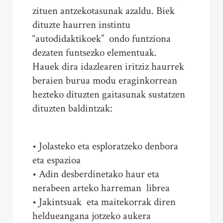
zituen antzekotasunak azaldu. Biek
dituzte haurren instintu
“autodidaktikoek” ondo funtziona
dezaten funtsezko elementuak.
Hauek dira idazlearen iritziz haurrek
beraien burua modu eraginkorrean
hezteko dituzten gaitasunak sustatzen
dituzten baldintzak:
• Jolasteko eta esploratzeko denbora
eta espazioa
• Adin desberdinetako haur eta
nerabeen arteko harreman librea
• Jakintsuak eta maitekorrak diren
heldueangana jotzeko aukera