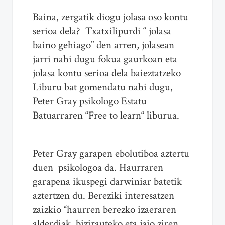
Baina, zergatik diogu jolasa oso kontu
serioa dela? Txatxilipurdi “ jolasa
baino gehiago” den arren, jolasean
jarri nahi dugu fokua gaurkoan eta
jolasa kontu serioa dela baieztatzeko
Liburu bat gomendatu nahi dugu,
Peter Gray psikologo Estatu
Batuarraren “Free to learn“ liburua.
Peter Gray garapen ebolutiboa aztertu
duen psikologoa da. Haurraren
garapena ikuspegi darwiniar batetik
aztertzen du. Bereziki interesatzen
zaizkio “haurren berezko izaeraren
alderdiak, bizirauteko eta jaio ziren