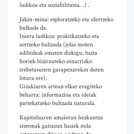
ludikoa eta soziabilitatea…) .
Jakin-mina: esploratzeko eta ulertzeko
bulkada da.
Izaera ludikoa: praktikatzeko eta
sortzeko bultzada (jolas moten
adibideak ematen dizkigu, baita
horiek bizirauteko oinarrizko
trebetasunen garapenarekin duten
lotura ere).
Gizakiaren artean elkar eragiteko
beharra: informazioa eta ideiak
partekatzeko bultzada naturala.
Kapituluaren amaieran hezkuntza
sistemak gaitasun hauek nola