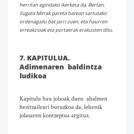
herritan egindako ikerketa da. Bertan,
Sugata Mitrak pareta batean sartutako
ordenagailu bat jarri zuen, eta haurren
erreakzioak eta portaerak erakusten ditu.
7. KAPITULUA.
Adimenaren baldintza
ludikoa
Kapitulu hau jolasak duen ahalmen
hezitzaileari buruzkoa da, lehenik
jolasaren kontzeptua argituz.