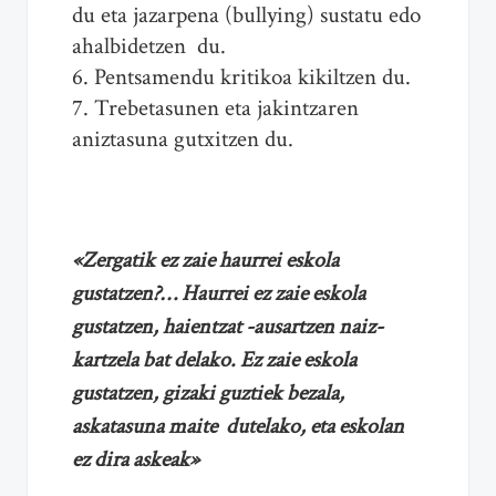
du eta jazarpena (bullying) sustatu edo
ahalbidetzen du.
6. Pentsamendu kritikoa kikiltzen du.
7. Trebetasunen eta jakintzaren
aniztasuna gutxitzen du.
«Zergatik ez zaie haurrei eskola
gustatzen?… Haurrei ez zaie eskola
gustatzen, haientzat -ausartzen naiz-
kartzela bat delako. Ez zaie eskola
gustatzen, gizaki guztiek bezala,
askatasuna maite dutelako, eta eskolan
ez dira askeak»