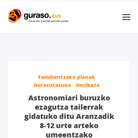
Familientzako planak
Gurasotasuna
Heziketa
Astronomiari buruzko
ezagutza tailerrak
gidatuko ditu Aranzadik
8-12 urte arteko
umeentzako