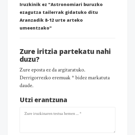
Iruzkinik ez "Astronomiari buruzko
ezagutza tailerrak gidatuko ditu
Aranzadik 8-12 urte arteko
umeentzako"
Zure iritzia partekatu nahi
duzu?
Zure eposta ez da argitaratuko.
Derrigorrezko eremuak * bidez markatuta
daude.
Utzi erantzuna