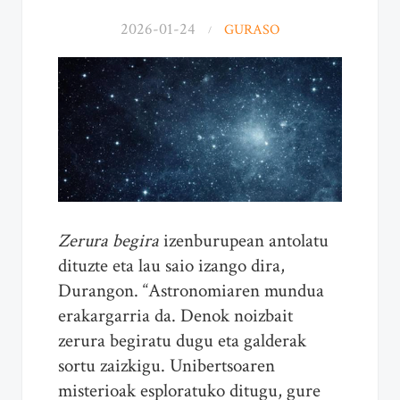
2026-01-24
GURASO
Zerura begira
izenburupean antolatu
dituzte eta lau saio izango dira,
Durangon. “Astronomiaren mundua
erakargarria da. Denok noizbait
zerura begiratu dugu eta galderak
sortu zaizkigu. Unibertsoaren
misterioak esploratuko ditugu, gure