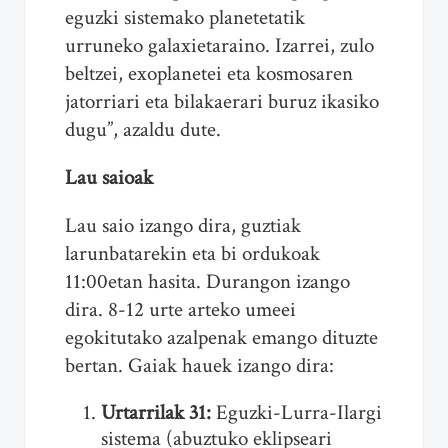
eguzki sistemako planetetatik
urruneko galaxietaraino. Izarrei, zulo
beltzei, exoplanetei eta kosmosaren
jatorriari eta bilakaerari buruz ikasiko
dugu”, azaldu dute.
Lau saioak
Lau saio izango dira, guztiak
larunbatarekin eta bi ordukoak
11:00etan hasita. Durangon izango
dira. 8-12 urte arteko umeei
egokitutako azalpenak emango dituzte
bertan. Gaiak hauek izango dira:
Urtarrilak 31:
Eguzki-Lurra-Ilargi
sistema (abuztuko eklipseari