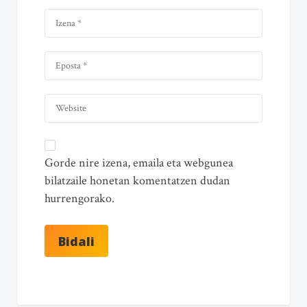
Gorde nire izena, emaila eta webgunea
bilatzaile honetan komentatzen dudan
hurrengorako.