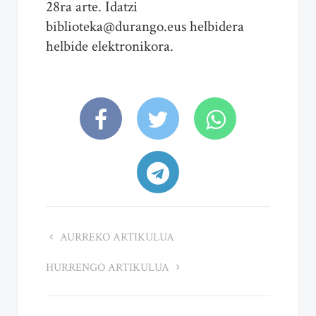
28ra arte. Idatzi
biblioteka@durango.eus helbidera
helbide elektronikora.
AURREKO ARTIKULUA
HURRENGO ARTIKULUA