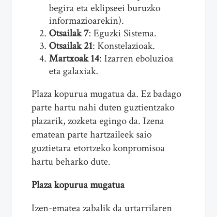
begira eta eklipseei buruzko
informazioarekin).
Otsailak 7
: Eguzki Sistema.
Otsailak 21
: Konstelazioak.
Martxoak 14
: Izarren eboluzioa
eta galaxiak.
Plaza kopurua mugatua da. Ez badago
parte hartu nahi duten guztientzako
plazarik, zozketa egingo da. Izena
ematean parte hartzaileek saio
guztietara etortzeko konpromisoa
hartu beharko dute.
Plaza kopurua mugatua
Izen-ematea zabalik da urtarrilaren