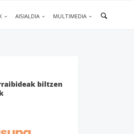
AK
AISIALDIA
MULTIMEDIA
raibideak biltzen
k