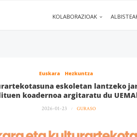
KOLABORAZIOAK
ALBISTE
Euskara
Hezkuntza
urartekotasuna eskoletan lantzeko jar
dituen koadernoa argitaratu du UEMA
2026-01-23
GURASO