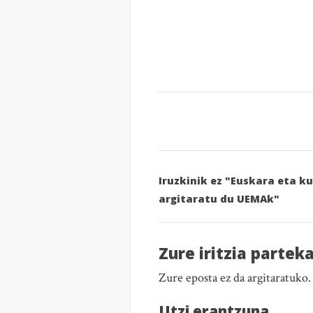
Iruzkinik ez "Euskara eta k
argitaratu du UEMAk"
Zure iritzia partek
Zure eposta ez da argitaratuko
Utzi erantzuna