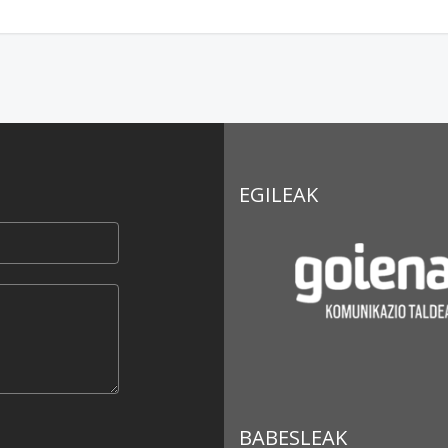
EGILEAK
BABESLEAK