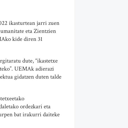
22 ikasturtean jarri zuen
manitate eta Zientzien
MAko kide diren 31
gitaratu dute, “ikastetxe
mateko”. UEMAk adierazi
ektua gidatzen duten talde
stetxeetako
udaletako ordezkari eta
rpen bat irakurri daiteke