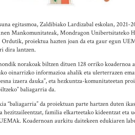
suna egitasmoa, Zaldibiako Lardizabal eskolan, 2021-20
unen Mankomunitateak, Mondragon Unibertsitateko Hu
n. Ordutik, proiektua hazten joan da eta gaur egun UE
ri dira lantzen.
ondik norakoak biltzen dituen 128 orriko koadernoa ar
uko oinarrizko informazioa ahalik eta ulerterrazen e
esna izaera dauka”, eta hezkuntza-komunitateetan proi
ltzeko” baliagarria da.
ia “baliagarria” da proiektuan parte hartzen duten ika
ta hezitzaileentzat, familia elkarteetako kideentzat eta 
u UEMAk. Koadernoan aurkitu daitekeen edukiaren labu