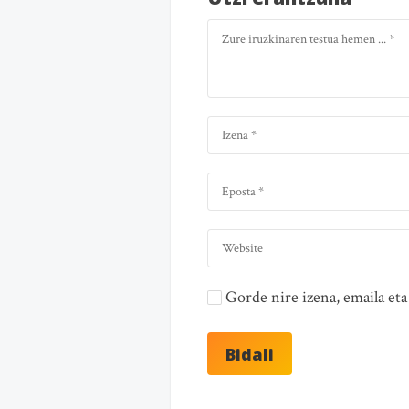
Gorde nire izena, emaila e