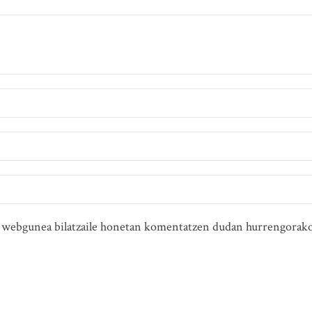
ta webgunea bilatzaile honetan komentatzen dudan hurrengorako