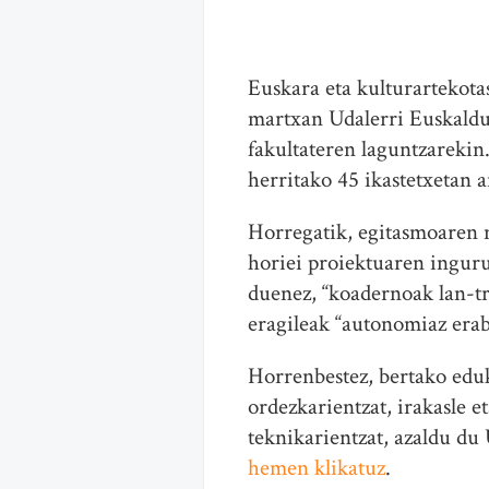
Euskara eta kulturartekota
martxan Udalerri Euskald
fakultateren laguntzareki
herritako 45 ikastetxetan a
Horregatik, egitasmoaren n
horiei proiektuaren ingur
duenez, “koadernoak lan-tr
eragileak “autonomiaz erabi
Horrenbestez, bertako eduk
ordezkarientzat, irakasle e
teknikarientzat, azaldu d
hemen klikatuz
.