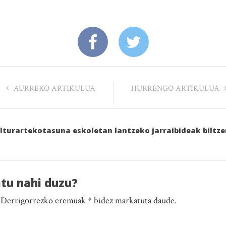
AURREKO ARTIKULUA
HURRENGO ARTIKULUA
ulturartekotasuna eskoletan lantzeko jarraibideak biltz
atu nahi duzu?
. Derrigorrezko eremuak * bidez markatuta daude.