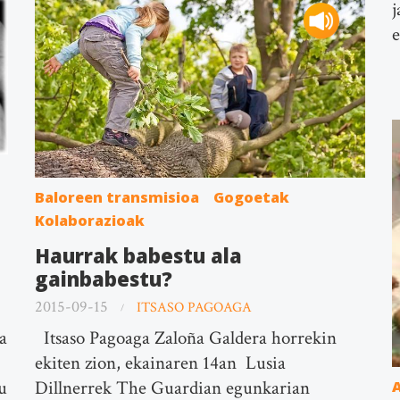
j
Baloreen transmisioa
Gogoetak
Kolaborazioak
Haurrak babestu ala
gainbabestu?
2015-09-15
ITSASO PAGOAGA
Itsaso Pagoaga Zaloña Galdera horrekin
a
ekiten zion, ekainaren 14an Lusia
Dillnerrek The Guardian egunkarian
u
A