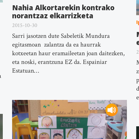
Nahia Alkortarekin kontrako
norantzaz elkarrizketa
I
2015-10-30
Sarri jasotzen dute Sabeletik Mundura
egitasmoan zalantza da ea haurrak
2
kotxeetan haur eramaileetan joan daitezken,
eta noski, erantzuna EZ da. Espainiar
M
Estatuan…
z
a
p
d