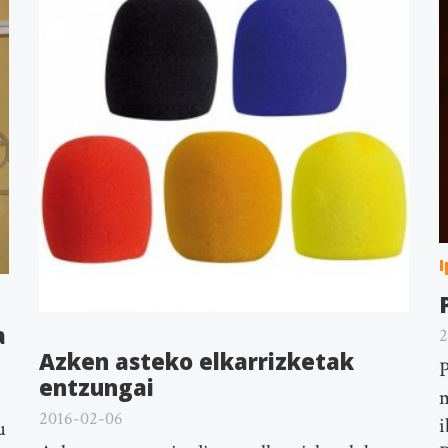
I
a
2
Azken asteko elkarrizketak
P
entzungai
2016-02-06
i
u