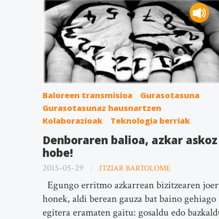
Baloreen transmisioa
Gurasotasuna
Gurasotasunaz hausnartzen
Kolaborazioak
Teknologia berriak
Denboraren balioa, azkar askoz
hobe!
2015-05-29
ITZIAR BARTOLOME
Egungo erritmo azkarrean bizitzearen joer
honek, aldi berean gauza bat baino gehiago
egitera eramaten gaitu: gosaldu edo bazkald