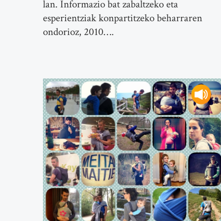
lan. Informazio bat zabaltzeko eta
esperientziak konpartitzeko beharraren
ondorioz, 2010….