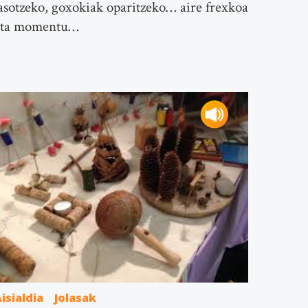
asotzeko, goxokiak oparitzeko… aire frexkoa
eta momentu…
isialdia
Jolasak