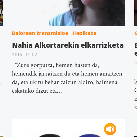
Baloreen transmisioa
Heziketa
Nahia Alkortarekin elkarrizketa
2016-03-02
2
“Zure gorputza, hemen hasten da,
A
hemendik jarraitzen du eta hemen amaitzen
b
n
da, eta ukitu behar zaizun aldiro, baimena
G
eskatuko dizut eta…
i