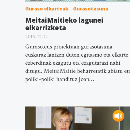
Guraso elkarteak
Gurasotasuna
MeitaiMaitieko lagunei
elkarrizketa
2015-11-12
Guraso.eus proiektuan gurasotasuna
euskaraz lantzen duten egitasmo eta elkarte
ezberdinak ezagutu eta ezagutarazi nahi
ditugu. MeitaiMaitie beharretatik abiatu et
poliki-poliki handituz Joan…