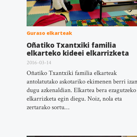
Guraso elkarteak
Oñatiko Txantxiki familia
elkarteko kideei elkarrizketa
2016-03-14
Oñatiko Txantxiki familia elkarteak
antolatutako askotariko ekimenen berri iza
dugu azkenaldian. Elkartea bera ezagutzeko
elkarrizketa egin diegu. Noiz, nola eta
zertarako sortu…