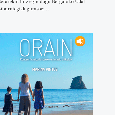
erarekin hitz egin dugu Bergarako Udal
Liburutegiak gurasoei…