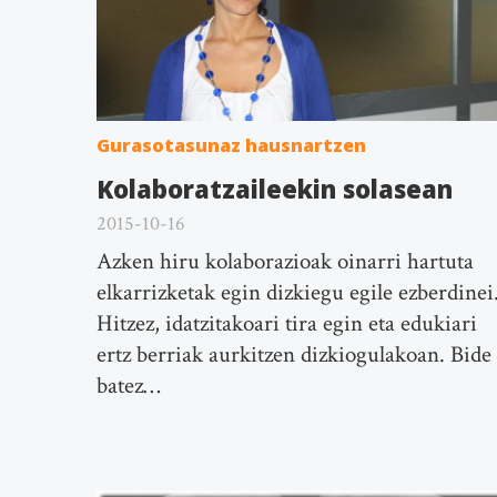
Gurasotasunaz hausnartzen
Kolaboratzaileekin solasean
2015-10-16
Azken hiru kolaborazioak oinarri hartuta
elkarrizketak egin dizkiegu egile ezberdinei
Hitzez, idatzitakoari tira egin eta edukiari
ertz berriak aurkitzen dizkiogulakoan. Bide
batez…