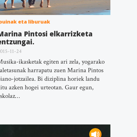
puinak eta liburuak
Marina Pintosi elkarrizketa
entzungai.
015-11-24
usika-ikasketak egiten ari zela, yogarako
aletasunak harrapatu zuen Marina Pintos
iano-jotzailea. Bi diziplina horiek landu
itu azken hogei urteotan. Gaur egun,
eskolaz…