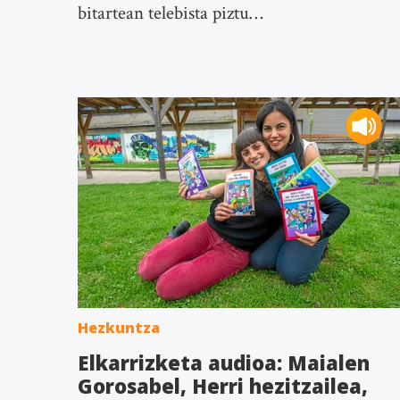
bitartean telebista piztu…
Hezkuntza
Elkarrizketa audioa: Maialen
Gorosabel, Herri hezitzailea,