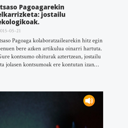
Itsaso Pagoagarekin
elkarrizketa: jostailu
ekologikoak.
015-05-21
tsaso Pagoaga kolaboratzailearekin hitz egin
enuen bere azken artikulua oinarri hartuta.
ure kontsumo ohiturak aztertzean, jostailu
ta jolasen kontsumoak ere kontutan izan…