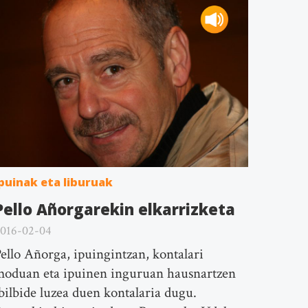
puinak eta liburuak
Pello Añorgarekin elkarrizketa
016-02-04
ello Añorga, ipuingintzan, kontalari
moduan eta ipuinen inguruan hausnartzen
bilbide luzea duen kontalaria dugu.