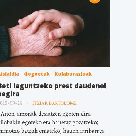
isialdia
Gogoetak
Kolaborazioak
Beti laguntzeko prest daudenei
begira
015-09-28
ITZIAR BARTOLOME
Aiton-amonak desiatzen egoten dira
ilobakin egoteko eta hauetaz gozatzeko;
imotxo batzuk emateko, hauen irribarrea