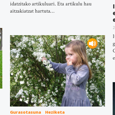
idatzitako artikuluari. Eta artikulu hau
aitzakiatzat hartuta…
2
I
g
G
e
Gurasotasuna
Heziketa