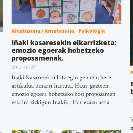
Aitatasuna / Amatasuna
Psikologia
Iñaki kasaresekin elkarrizketa:
emozio egoerak hobetzeko
proposamenak.
2015-10-29
A
Iñaki Kasaresekin hitz egin genuen, bere
.
artikulua oinarri hartuta. Haur-gazteen
emozio egoera hobetzeko bost proposamen
2
eskaini zizkigun Iñakik . Har ezazu astia…
b
m