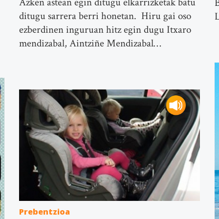
Azken astean egin ditugu elkarrizketak batu
B
ditugu sarrera berri honetan. Hiru gai oso
ezberdinen inguruan hitz egin dugu Itxaro
mendizabal, Aintziñe Mendizabal…
Prebentzioa