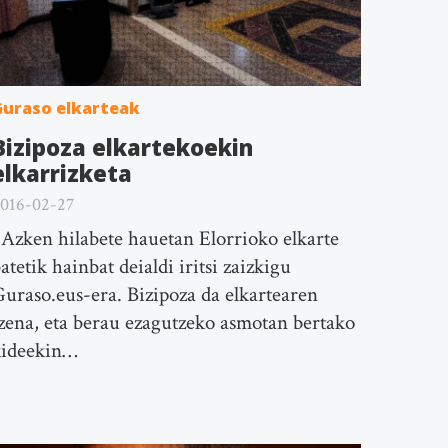
Guraso elkarteak
Bizipoza elkartekoekin
elkarrizketa
016-02-27
zken hilabete hauetan Elorrioko elkarte
atetik hainbat deialdi iritsi zaizkigu
uraso.eus-era. Bizipoza da elkartearen
zena, eta berau ezagutzeko asmotan bertako
kideekin…