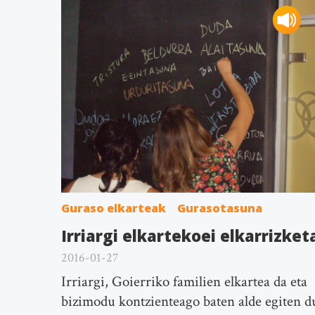
Guraso elkarteak
Gurasotasuna
Irriargi elkartekoei elkarrizket
2016-01-27
Irriargi, Goierriko familien elkartea da eta
bizimodu kontzienteago baten alde egiten d