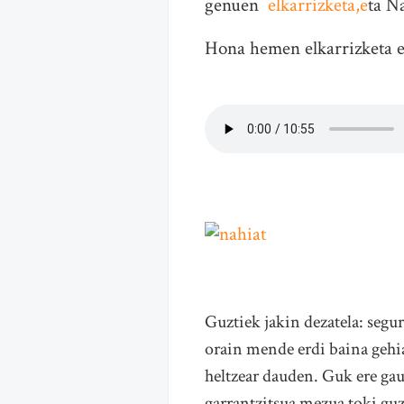
genuen
elkarrizketa,e
ta N
Hona hemen elkarrizketa e
Guztiek jakin dezatela: segu
orain mende erdi baina gehia
heltzear dauden. Guk ere gau
garrantzitsua mezua toki guz