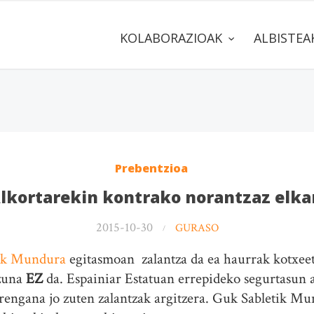
KOLABORAZIOAK
ALBISTE
Prebentzioa
lkortarekin kontrako norantzaz elka
2015-10-30
GURASO
tik Mundura
egitasmoan zalantza da ea haurrak kotxee
tzuna
EZ
da. Espainiar Estatuan errepideko segurtasun a
orengana jo zuten zalantzak argitzera. Guk Sabletik M