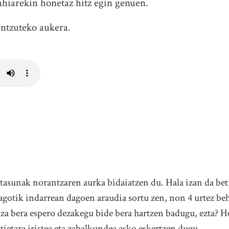
ahiarekin honetaz hitz egin genuen.
ntzuteko aukera.
rtasunak norantzaren aurka bidaiatzen du. Hala izan da bet
gotik indarrean dagoen araudia sortu zen, non 4 urtez beh
za bera espero dezakegu bide bera hartzen badugu, ezta? H
tietara iristea eta zabalkundea asko eskertzen dugu.