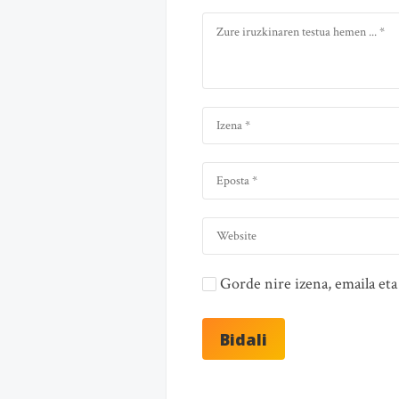
Gorde nire izena, emaila e