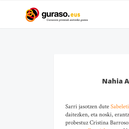
Nahia A
Sarri jasotzen dute
Sabele
daitezken, eta noski, eran
probestuz Cristina Barros