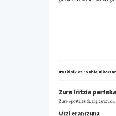
Iruzkinik ez "Nahia Alkorta
Zure iritzia partek
Zure eposta ez da argitaratuko
Utzi erantzuna