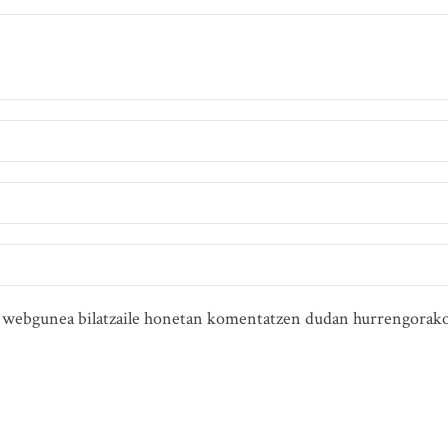
ta webgunea bilatzaile honetan komentatzen dudan hurrengorako