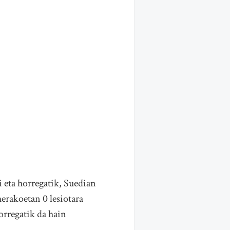
i eta horregatik, Suedian
erakoetan 0 lesiotara
orregatik da hain