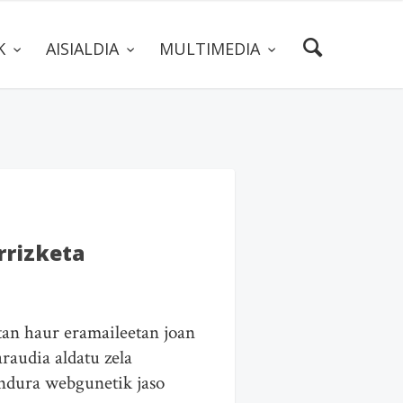
AK
AISIALDIA
MULTIMEDIA
rrizketa
tan haur eramaileetan joan
raudia aldatu zela
undura webgunetik jaso