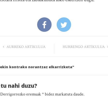
AURREKO ARTIKULUA
HURRENGO ARTIKULUA
rekin kontrako norantzaz elkarrizketa"
atu nahi duzu?
. Derrigorrezko eremuak * bidez markatuta daude.