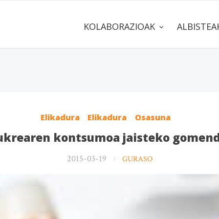
KOLABORAZIOAK
ALBISTE
Elikadura
Elikadura
Osasuna
ukrearen kontsumoa jaisteko gomend
2015-03-19
GURASO