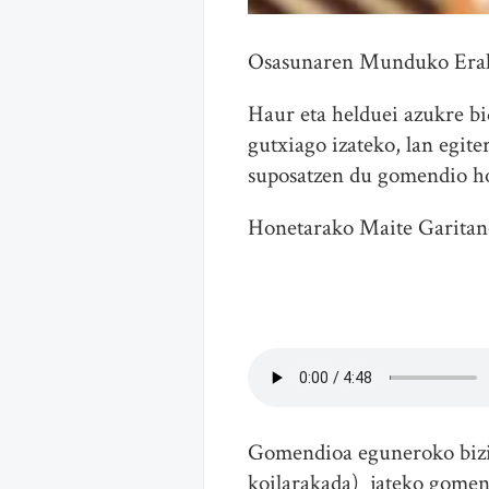
Osasunaren Munduko Eraku
Haur eta helduei azukre bi
gutxiago izateko, lan egit
suposatzen du gomendio h
Honetarako Maite Garitan
Gomendioa eguneroko bizit
koilarakada) jateko gomen