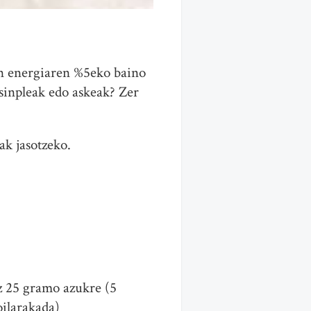
en energiaren %5eko baino
 sinpleak edo askeak? Zer
ak jasotzeko.
z 25 gramo azukre (5
oilarakada)