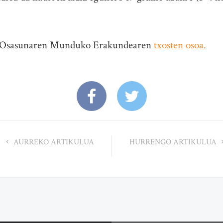
e Osasunaren Munduko Erakundearen
txosten osoa.
AURREKO ARTIKULUA
HURRENGO ARTIKULUA