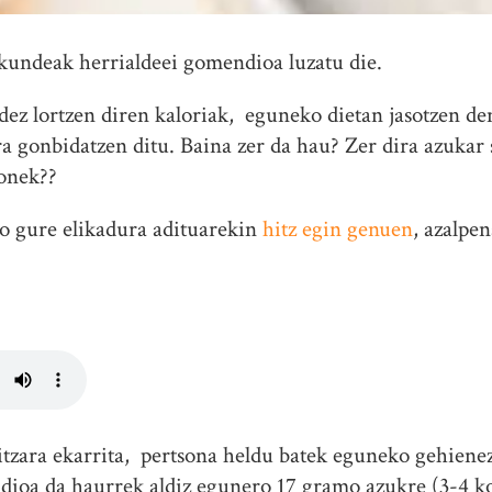
ndeak herrialdeei gomendioa luzatu die.
dez lortzen diren kaloriak, eguneko dietan jasotzen d
era gonbidatzen ditu. Baina zer da hau? Zer dira azukar
onek??
o gure elikadura adituarekin
hitz egin genuen
, azalpen
zara ekarrita, pertsona heldu batek eguneko gehiene
dioa da haurrek aldiz egunero 17 gramo azukre (3-4 k