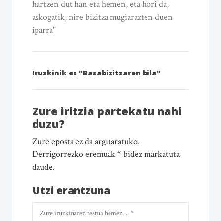
hartzen dut han eta hemen, eta hori da,
askogatik, nire bizitza mugiarazten duen
iparra"
Iruzkinik ez "Basabizitzaren bila"
Zure iritzia partekatu nahi
duzu?
Zure eposta ez da argitaratuko.
Derrigorrezko eremuak * bidez markatuta
daude.
Utzi erantzuna