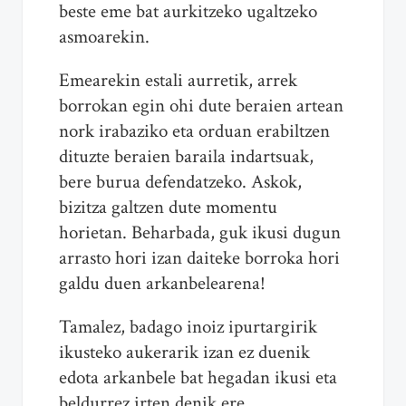
beste eme bat aurkitzeko ugaltzeko
asmoarekin.
Emearekin estali aurretik, arrek
borrokan egin ohi dute beraien artean
nork irabaziko eta orduan erabiltzen
dituzte beraien baraila indartsuak,
bere burua defendatzeko. Askok,
bizitza galtzen dute momentu
horietan. Beharbada, guk ikusi dugun
arrasto hori izan daiteke borroka hori
galdu duen arkanbelearena!
Tamalez, badago inoiz ipurtargirik
ikusteko aukerarik izan ez duenik
edota arkanbele bat hegadan ikusi eta
beldurrez irten denik ere,