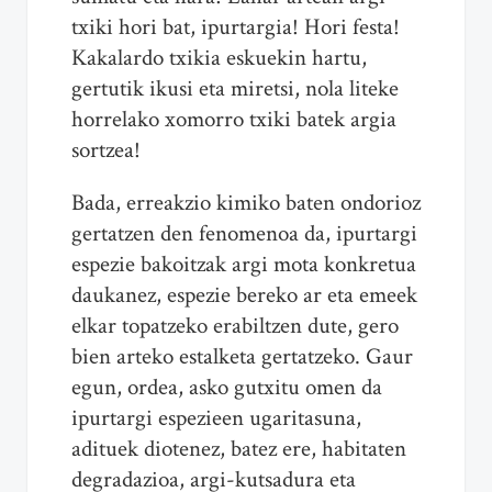
txiki hori bat, ipurtargia! Hori festa!
Kakalardo txikia eskuekin hartu,
gertutik ikusi eta miretsi, nola liteke
horrelako xomorro txiki batek argia
sortzea!
Bada, erreakzio kimiko baten ondorioz
gertatzen den fenomenoa da, ipurtargi
espezie bakoitzak argi mota konkretua
daukanez, espezie bereko ar eta emeek
elkar topatzeko erabiltzen dute, gero
bien arteko estalketa gertatzeko. Gaur
egun, ordea, asko gutxitu omen da
ipurtargi espezieen ugaritasuna,
adituek diotenez, batez ere, habitaten
degradazioa, argi-kutsadura eta