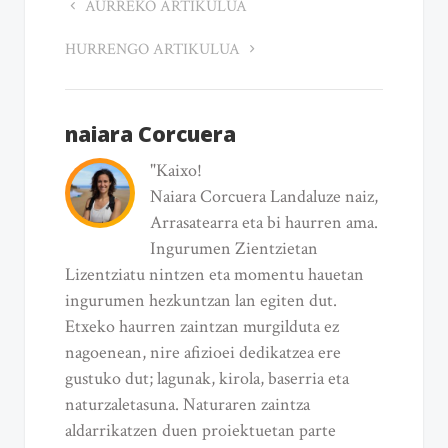
AURREKO ARTIKULUA
HURRENGO ARTIKULUA
naiara Corcuera
"Kaixo!
Naiara Corcuera Landaluze naiz,
Arrasatearra eta bi haurren ama.
Ingurumen Zientzietan
Lizentziatu nintzen eta momentu hauetan
ingurumen hezkuntzan lan egiten dut.
Etxeko haurren zaintzan murgilduta ez
nagoenean, nire afizioei dedikatzea ere
gustuko dut; lagunak, kirola, baserria eta
naturzaletasuna. Naturaren zaintza
aldarrikatzen duen proiektuetan parte