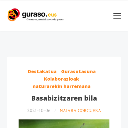
Destakatua
Gurasotasuna
Kolaborazioak
naturarekin harremana
Basabizitzaren bila
2021-10-06
NAIARA CORCUERA