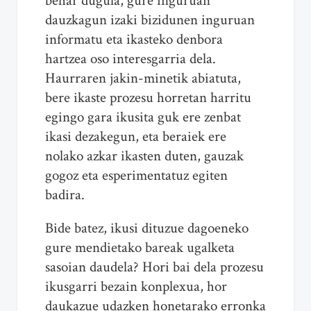
behar dugula, gure inguruan
dauzkagun izaki bizidunen inguruan
informatu eta ikasteko denbora
hartzea oso interesgarria dela.
Haurraren jakin-minetik abiatuta,
bere ikaste prozesu horretan harritu
egingo gara ikusita guk ere zenbat
ikasi dezakegun, eta beraiek ere
nolako azkar ikasten duten, gauzak
gogoz eta esperimentatuz egiten
badira.
Bide batez, ikusi dituzue dagoeneko
gure mendietako bareak ugalketa
sasoian daudela? Hori bai dela prozesu
ikusgarri bezain konplexua, hor
daukazue udazken honetarako erronka