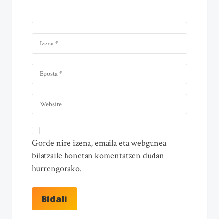
Gorde nire izena, emaila eta webgunea
bilatzaile honetan komentatzen dudan
hurrengorako.