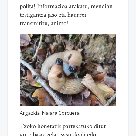
polita! Informazioa arakatu, mendian
testigantza jaso eta haurrei
transmititu, animo!
Argazkia: Naiara Corcuera
Txoko honetatik partekatuko ditut
gure baso, zelai, sastrakadi edo