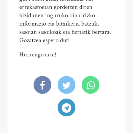
errekastoetan gordetzen diren
bizidunen inguruko oinarrizko
informazio eta bitxikeria batzuk,
sasoian sasoikoak eta bertatik bertara.
Gozatzea espero dut!
Hurrengo arte!