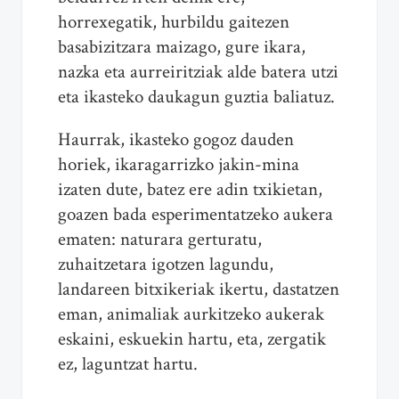
horrexegatik, hurbildu gaitezen
basabizitzara maizago, gure ikara,
nazka eta aurreiritziak alde batera utzi
eta ikasteko daukagun guztia baliatuz.
Haurrak, ikasteko gogoz dauden
horiek, ikaragarrizko jakin-mina
izaten dute, batez ere adin txikietan,
goazen bada esperimentatzeko aukera
ematen: naturara gerturatu,
zuhaitzetara igotzen lagundu,
landareen bitxikeriak ikertu, dastatzen
eman, animaliak aurkitzeko aukerak
eskaini, eskuekin hartu, eta, zergatik
ez, laguntzat hartu.