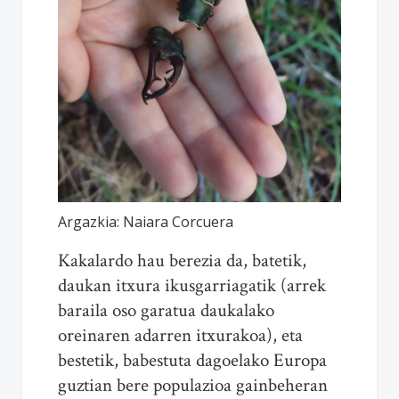
Argazkia: Naiara Corcuera
Kakalardo hau berezia da, batetik,
daukan itxura ikusgarriagatik (arrek
baraila oso garatua daukalako
oreinaren adarren itxurakoa), eta
bestetik, babestuta dagoelako Europa
guztian bere populazioa gainbeheran