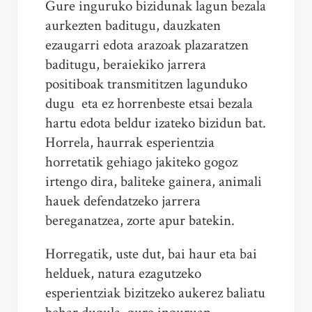
Gure inguruko bizidunak lagun bezala
aurkezten baditugu, dauzkaten
ezaugarri edota arazoak plazaratzen
baditugu, beraiekiko jarrera
positiboak transmititzen lagunduko
dugu eta ez horrenbeste etsai bezala
hartu edota beldur izateko bizidun bat.
Horrela, haurrak esperientzia
horretatik gehiago jakiteko gogoz
irtengo dira, baliteke gainera, animali
hauek defendatzeko jarrera
bereganatzea, zorte apur batekin.
Horregatik, uste dut, bai haur eta bai
helduek, natura ezagutzeko
esperientziak bizitzeko aukerez baliatu