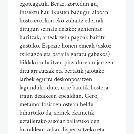
egoteagatik. Beraz, zortedun gu,
intsektu hau ikusten badugu, alboan
hosto erorkorreko zuhaitz ederrak
ditugun seinale delako; gehienbat
haritzak, arteak zein pagoak baititu
gustuko. Espezie honen emeak (askoz
txikiagoa eta baraila garatu gabekoa)
hildako zuhaitzen pitzaduretan jartzen
ditu arrautzak eta bertatik jaiotako
larbek egurra deskonposatzen
lagunduko dute, urte batetik bostera
iraun dezakeen epealdian. Gero,
metamorfosiaren ostean heldu
bihurtuko da, zeinek ekainetik
uztailerako sasoiaz baliatuko den
lurraldean zehar dispertsatzeko eta