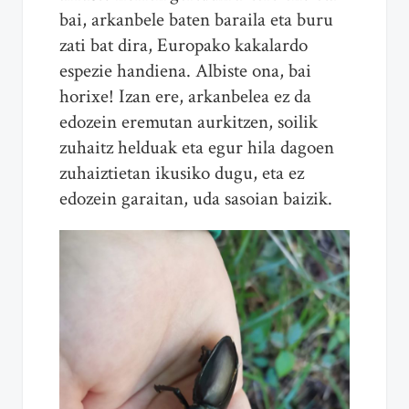
bai, arkanbele baten baraila eta buru
zati bat dira, Europako kakalardo
espezie handiena. Albiste ona, bai
horixe! Izan ere, arkanbelea ez da
edozein eremutan aurkitzen, soilik
zuhaitz helduak eta egur hila dagoen
zuhaiztietan ikusiko dugu, eta ez
edozein garaitan, uda sasoian baizik.