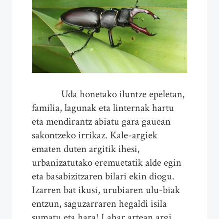
Uda honetako iluntze epeletan,
familia, lagunak eta linternak hartu
eta mendirantz abiatu gara gauean
sakontzeko irrikaz. Kale-argiek
ematen duten argitik ihesi,
urbanizatutako eremuetatik alde egin
eta basabizitzaren bilari ekin diogu.
Izarren bat ikusi, urubiaren ulu-biak
entzun, saguzarraren hegaldi isila
sumatu eta hara! Lahar artean argi