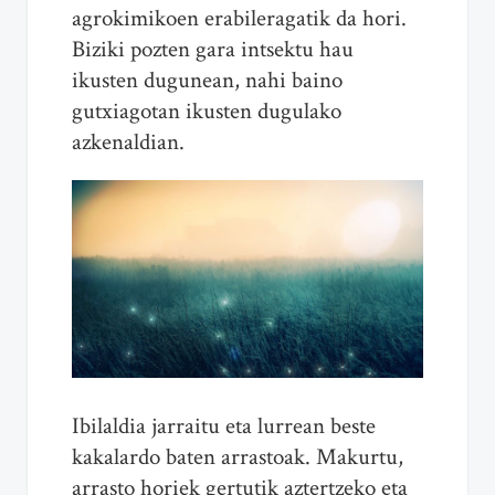
agrokimikoen erabileragatik da hori.
Biziki pozten gara intsektu hau
ikusten dugunean, nahi baino
gutxiagotan ikusten dugulako
azkenaldian.
Ibilaldia jarraitu eta lurrean beste
kakalardo baten arrastoak. Makurtu,
arrasto horiek gertutik aztertzeko eta