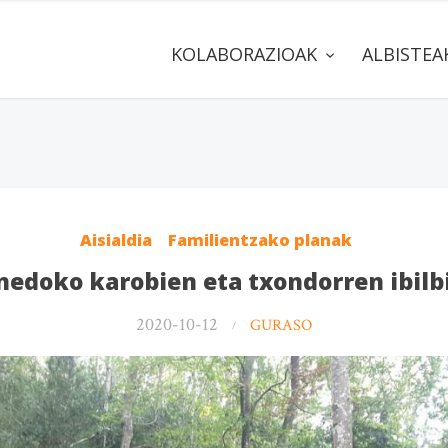
KOLABORAZIOAK
ALBISTE
Aisialdia
Familientzako planak
nedoko karobien eta txondorren ibilb
2020-10-12
GURASO