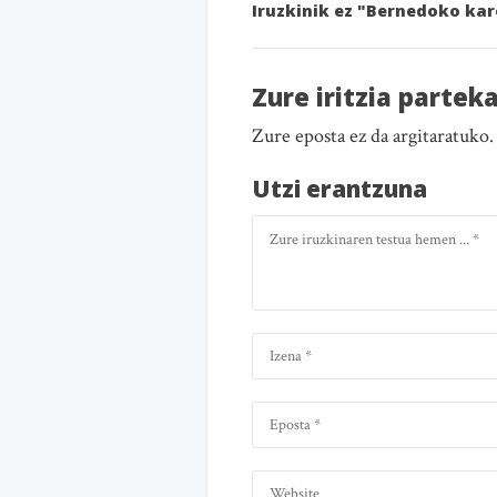
Iruzkinik ez "Bernedoko kar
Zure iritzia partek
Zure eposta ez da argitaratuko
Utzi erantzuna