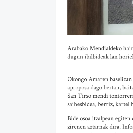
Arabako Mendialdeko hainb
dugun ibilbideak lan horie
Okongo Amaren baselizan h
aproposa dago bertan, bait
San Tirso mendi tontorrera
saihesbidea, berriz, kartel
Bide osoa itzalpean egiten 
zirenen aztarnak dira. Inf