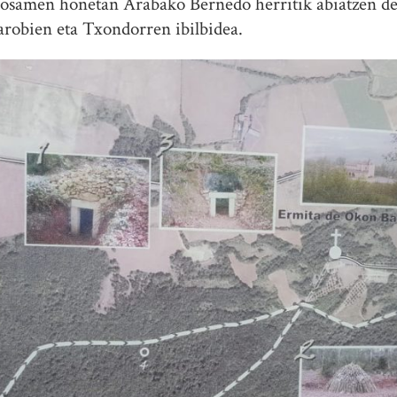
posamen honetan Arabako Bernedo herritik abiatzen den
arobien eta Txondorren ibilbidea.