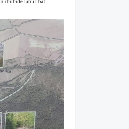
 ibilbide labur bat