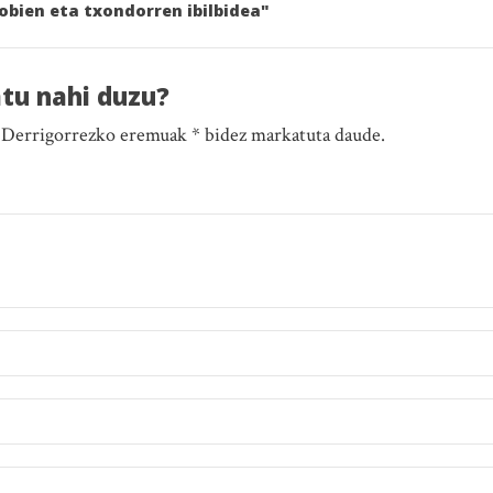
obien eta txondorren ibilbidea"
atu nahi duzu?
. Derrigorrezko eremuak * bidez markatuta daude.