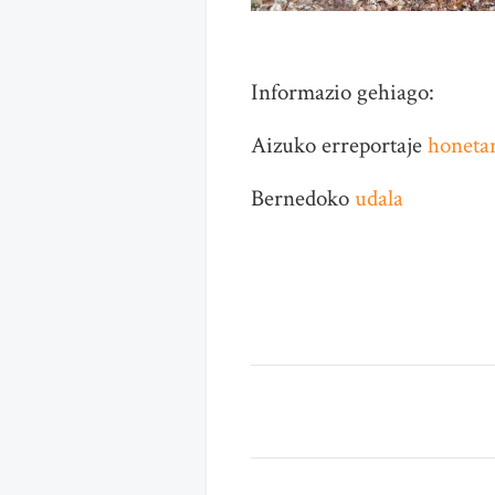
Informazio gehiago:
Aizuko erreportaje
honeta
Bernedoko
udala