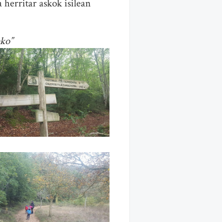
herritar askok isilean
eko”