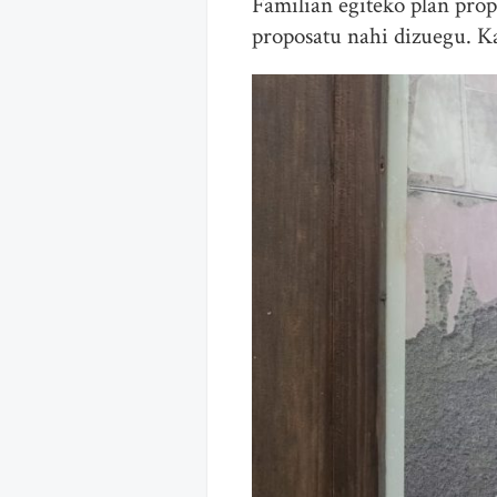
Familian egiteko plan pro
proposatu nahi dizuegu. K