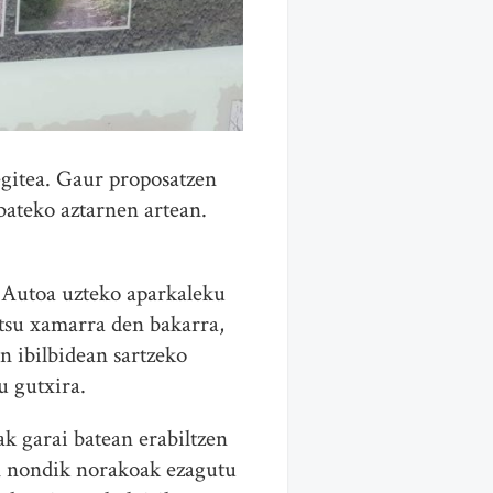
gitea. Gaur proposatzen
bateko aztarnen artean.
 Autoa uzteko aparkaleku
atsu xamarra den bakarra,
n ibilbidean sartzeko
tu gutxira.
ak garai batean erabiltzen
ien nondik norakoak ezagutu