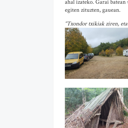
ahal izateko. Garai batean
egiten zituzten, gauean.
“Txondor txikiak ziren, eta