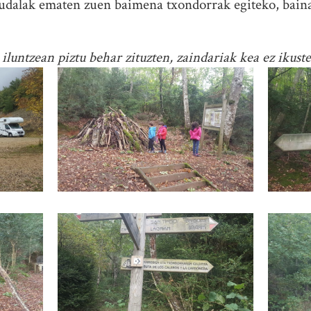
 udalak ematen zuen baimena txondorrak egiteko, baina 
 iluntzean piztu behar zituzten, zaindariak kea ez ikust