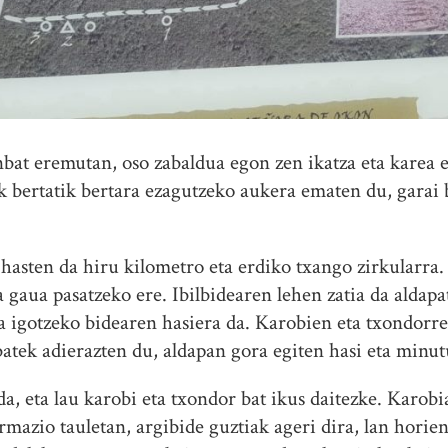
at eremutan, oso zabaldua egon zen ikatza eta karea e
k bertatik bertara ezagutzeko aukera ematen du, garai 
asten da hiru kilometro eta erdiko txango zirkularra.
a gaua pasatzeko ere. Ibilbidearen lehen zatia da aldap
 igotzeko bidearen hasiera da. Karobien eta txondorre
 batek adierazten du, aldapan gora egiten hasi eta minu
da, eta lau karobi eta txondor bat ikus daitezke. Karobi
ormazio tauletan, argibide guztiak ageri dira, lan hor