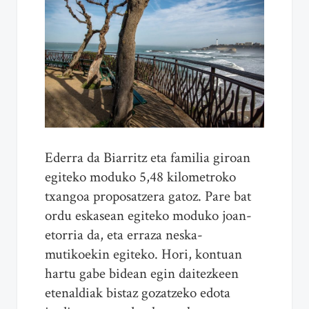
Ederra da Biarritz eta familia giroan
egiteko moduko 5,48 kilometroko
txangoa proposatzera gatoz. Pare bat
ordu eskasean egiteko moduko joan-
etorria da, eta erraza neska-
mutikoekin egiteko. Hori, kontuan
hartu gabe bidean egin daitezkeen
etenaldiak bistaz gozatzeko edota