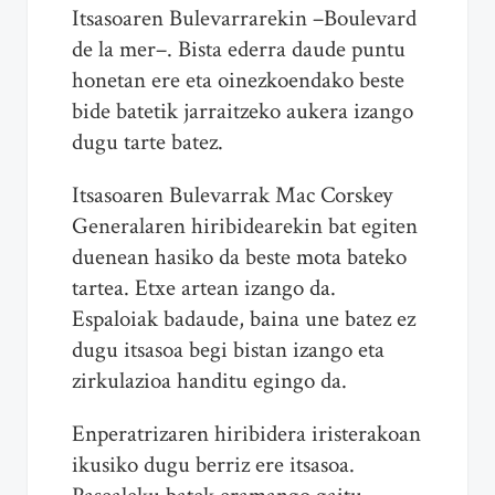
Itsasoaren Bulevarrarekin –Boulevard
de la mer–. Bista ederra daude puntu
honetan ere eta oinezkoendako beste
bide batetik jarraitzeko aukera izango
dugu tarte batez.
Itsasoaren Bulevarrak Mac Corskey
Generalaren hiribidearekin bat egiten
duenean hasiko da beste mota bateko
tartea. Etxe artean izango da.
Espaloiak badaude, baina une batez ez
dugu itsasoa begi bistan izango eta
zirkulazioa handitu egingo da.
Enperatrizaren hiribidera iristerakoan
ikusiko dugu berriz ere itsasoa.