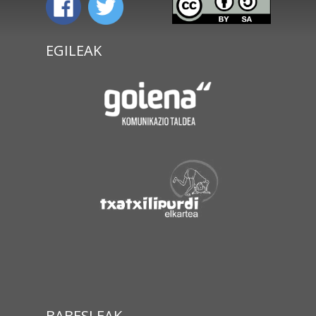
EGILEAK
BABESLEAK