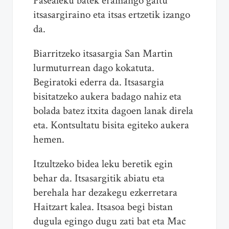
Pasealeku batek eramango gaitu
itsasargiraino eta itsas ertzetik izango
da.
Biarritzeko itsasargia San Martin
lurmuturrean dago kokatuta.
Begiratoki ederra da. Itsasargia
bisitatzeko aukera badago nahiz eta
bolada batez itxita dagoen lanak direla
eta. Kontsultatu bisita egiteko aukera
hemen.
Itzultzeko bidea leku beretik egin
behar da. Itsasargitik abiatu eta
berehala har dezakegu ezkerretara
Haitzart kalea. Itsasoa begi bistan
dugula egingo dugu zati bat eta Mac