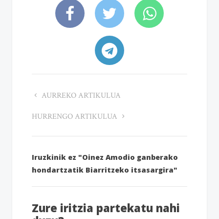
AURREKO ARTIKULUA
HURRENGO ARTIKULUA
Iruzkinik ez "Oinez Amodio ganberako
hondartzatik Biarritzeko itsasargira"
Zure iritzia partekatu nahi