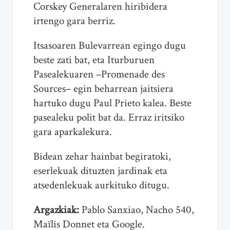
Corskey Generalaren hiribidera
irtengo gara berriz.
Itsasoaren Bulevarrean egingo dugu
beste zati bat, eta Iturburuen
Pasealekuaren –Promenade des
Sources– egin beharrean jaitsiera
hartuko dugu Paul Prieto kalea. Beste
pasealeku polit bat da. Erraz iritsiko
gara aparkalekura.
Bidean zehar hainbat begiratoki,
eserlekuak dituzten jardinak eta
atsedenlekuak aurkituko ditugu.
Argazkiak:
Pablo Sanxiao, Nacho 540,
Maïlis Donnet eta Google.