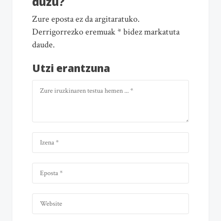
duzu?
Zure eposta ez da argitaratuko.
Derrigorrezko eremuak * bidez markatuta
daude.
Utzi erantzuna