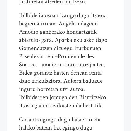
jardinetan atseden hartzeko.
Ibilbide ia osoan izango dugu itsasoa
begien aurrean. Angelun dagoen
Amodio ganberako hondartzatik
abiatuko gara. Aparkaleku asko dago.
Gomendatzen dizuegu Iturburuen
Pasealekuaren –Promenade des
Sources– amaieraraino autoz joatea.
Bidea gorantz hasten denean itxita
dago zirkulaziora. Aukera baduzue
inguru horretan utzi autoa.
Ibilbidearen jomuga den Biarritzeko
itsasargia erraz ikusten da bertatik.
Gorantz egingo dugu hasieran eta
halako batean bat egingo dugu