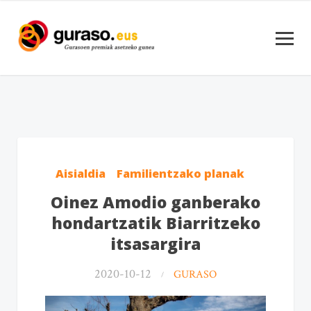
Aisialdia
Familientzako planak
Oinez Amodio ganberako
hondartzatik Biarritzeko
itsasargira
2020-10-12
GURASO