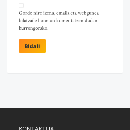
Gorde nire izena, emaila eta webgunea
bilatzaile honetan komentatzen dudan
hurrengorako.
KONTAKTUA