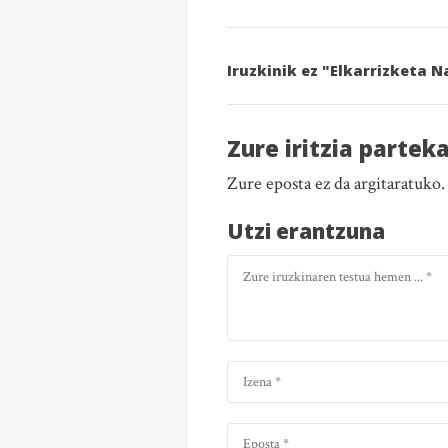
Iruzkinik ez "Elkarrizketa 
Zure iritzia partek
Zure eposta ez da argitaratuko
Utzi erantzuna