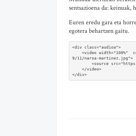
sentsazioena da: keinuak, 
Euren eredu gara eta horre
egotera behartzen gaitu.
<div class="audioa">

    <video width="100%"  controls poster="https://blogak.goiena.eus/guraso/wp-content/uploads/sites/116/201
9/11/naroa-martinez.jpg">

        <source src="https://goiena.tok-md.com/naroa%20martinez_zylyGQK.mp3" type="audio/mpeg">

    </video>

</div>