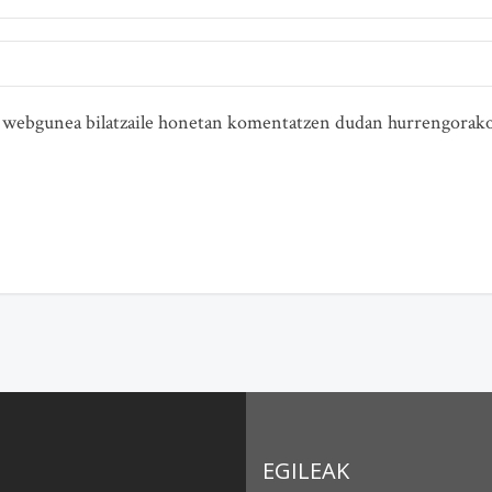
ta webgunea bilatzaile honetan komentatzen dudan hurrengorako
EGILEAK