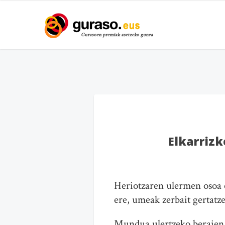
Elkarriz
Heriotzaren ulermen osoa e
ere, umeak zerbait gertatz
Mundua ulertzeko beraien e