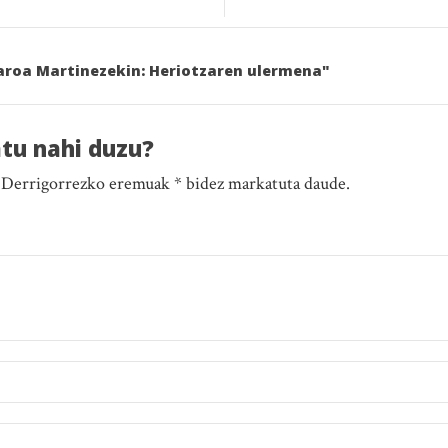
Naroa Martinezekin: Heriotzaren ulermena"
atu nahi duzu?
. Derrigorrezko eremuak * bidez markatuta daude.