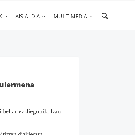
AK
AISIALDIA
MULTIMEDIA
 ulermena
i behar ez diegunik. Izan
ititzen dizkiegun