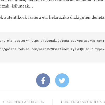
hitzak, isiluneak…
k autentikoak izatera eta helaraziko dizkiguten deneta
AURREKO ARTIKULUA
HURRENGO ARTIKULUA