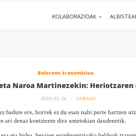
KOLABORAZIOAK
ALBISTE
Baloreen transmisioa
keta Naroa Martinezekin: Heriotzaren
2020-02-26
GURASO
z badute ere, horrek ez du esan nahi parte hartzen utz
en ari denaz kontziente dira umetokian daudenetik.
ra eta bidea, beraien erreferentziazko helduok transm