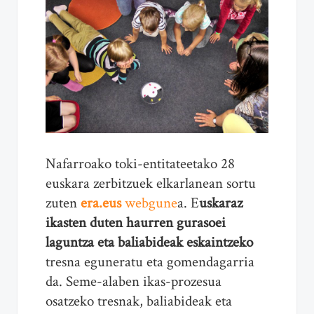
Nafarroako toki-entitateetako 28
euskara zerbitzuek elkarlanean sortu
zuten
era.eus
webgune
a. E
uskaraz
ikasten duten haurren gurasoei
laguntza eta baliabideak eskaintzeko
tresna eguneratu eta gomendagarria
da. Seme-alaben ikas-prozesua
osatzeko tresnak, baliabideak eta