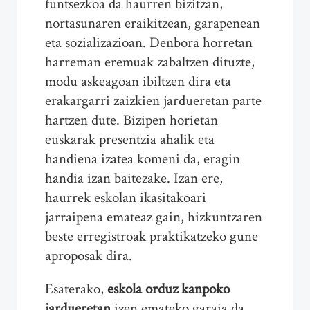
funtsezkoa da haurren bizitzan,
nortasunaren eraikitzean, garapenean
eta sozializazioan. Denbora horretan
harreman eremuak zabaltzen dituzte,
modu askeagoan ibiltzen dira eta
erakargarri zaizkien jardueretan parte
hartzen dute. Bizipen horietan
euskarak presentzia ahalik eta
handiena izatea komeni da, eragin
handia izan baitezake. Izan ere,
haurrek eskolan ikasitakoari
jarraipena emateaz gain, hizkuntzaren
beste erregistroak praktikatzeko gune
aproposak dira.
Esaterako,
eskola orduz kanpoko
jardueretan
izen emateko garaia da