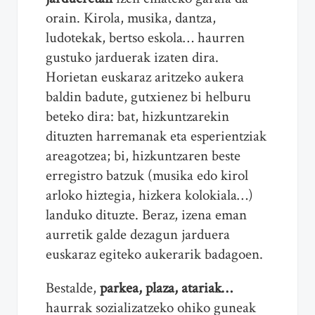
orain. Kirola, musika, dantza,
ludotekak, bertso eskola… haurren
gustuko jarduerak izaten dira.
Horietan euskaraz aritzeko aukera
baldin badute, gutxienez bi helburu
beteko dira: bat, hizkuntzarekin
dituzten harremanak eta esperientziak
areagotzea; bi, hizkuntzaren beste
erregistro batzuk (musika edo kirol
arloko hiztegia, hizkera kolokiala…)
landuko dituzte. Beraz, izena eman
aurretik galde dezagun jarduera
euskaraz egiteko aukerarik badagoen.
Bestalde,
parkea, plaza, atariak…
haurrak sozializatzeko ohiko guneak