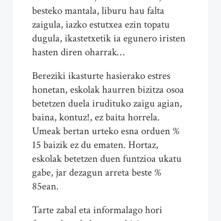
besteko mantala, liburu hau falta
zaigula, iazko estutxea ezin topatu
dugula, ikastetxetik ia egunero iristen
hasten diren oharrak…
Bereziki ikasturte hasierako estres
honetan, eskolak haurren bizitza osoa
betetzen duela irudituko zaigu agian,
baina, kontuz!, ez baita horrela.
Umeak bertan urteko esna orduen %
15 baizik ez du ematen. Hortaz,
eskolak betetzen duen funtzioa ukatu
gabe, jar dezagun arreta beste %
85ean.
Tarte zabal eta informalago hori