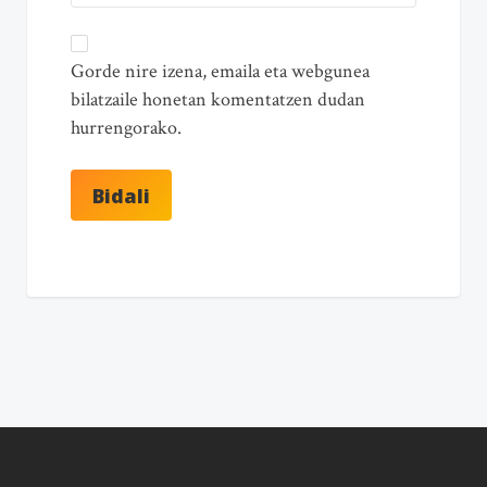
Gorde nire izena, emaila eta webgunea
bilatzaile honetan komentatzen dudan
hurrengorako.