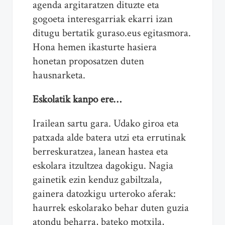
agenda argitaratzen dituzte eta
gogoeta interesgarriak ekarri izan
ditugu bertatik guraso.eus egitasmora.
Hona hemen ikasturte hasiera
honetan proposatzen duten
hausnarketa.
Eskolatik kanpo ere…
Irailean sartu gara. Udako giroa eta
patxada alde batera utzi eta errutinak
berreskuratzea, lanean hastea eta
eskolara itzultzea dagokigu. Nagia
gainetik ezin kenduz gabiltzala,
gainera datozkigu urteroko aferak:
haurrek eskolarako behar duten guzia
atondu beharra, bateko motxila,