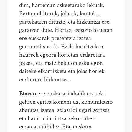
dira, harreman askeetarako lekuak.
Bertan ohiturak, jolasak, kantak…
partekatzen dituzte, eta hizkuntza ere
garatzen dute. Hortaz, espazio hauetan
ere euskarak presentzia izatea
garrantzitsua da. Ez da harritzekoa
haurrek egoera horietan erdaretara
jotzea, eta maiz helduon esku egon
daiteke elkarrizketa eta jolas horiek
euskarara bideratzea.
Etxean
ere euskarari ahalik eta toki
gehien egitea komeni da, komunikazio
aberatsa izatea, solasaldi ugari sortzea
eta haurrari mintzatzeko aukera
ematea, adibidez. Eta, euskara