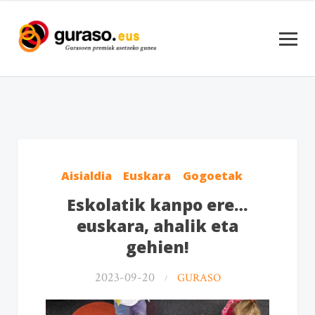
Aisialdia
Euskara
Gogoetak
Eskolatik kanpo ere…
euskara, ahalik eta
gehien!
2023-09-20
GURASO