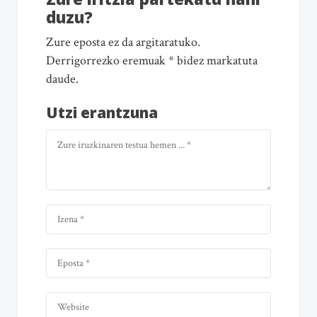
duzu?
Zure eposta ez da argitaratuko.
Derrigorrezko eremuak * bidez markatuta
daude.
Utzi erantzuna