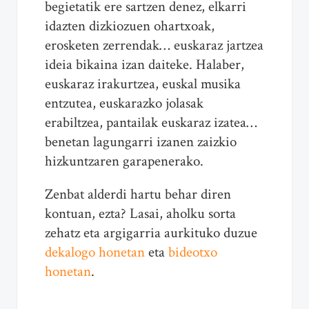
begietatik ere sartzen denez, elkarri
idazten dizkiozuen ohartxoak,
erosketen zerrendak… euskaraz jartzea
ideia bikaina izan daiteke. Halaber,
euskaraz irakurtzea, euskal musika
entzutea, euskarazko jolasak
erabiltzea, pantailak euskaraz izatea…
benetan lagungarri izanen zaizkio
hizkuntzaren garapenerako.
Zenbat alderdi hartu behar diren
kontuan, ezta? Lasai, aholku sorta
zehatz eta argigarria aurkituko duzue
dekalogo honetan
eta
bideotxo
honetan
.